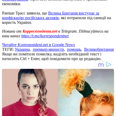
економіки.
Раніше Трасс заявила, що
Велика Британія виступає за
конфіскацію російських активів
, які потрапили під санкції на
користь України.
Новини от
Корреспондент.net
в Telegram. Підписуйтесь на
наш канал
https://t.me/korrespondentnet
Читайте Korrespondent.net в Google News
ТЕГИ:
Украина
,
премьер-министр
,
помощь
,
Великобритания
Якщо ви помітили помилку, виділіть необхідний текст і
натисніть Ctrl + Enter, щоб повідомити про це редакцію.