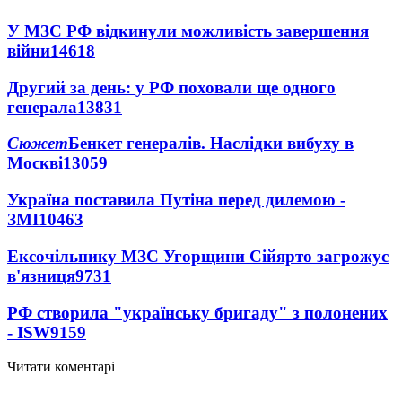
У МЗС РФ відкинули можливість завершення
війни
14618
Другий за день: у РФ поховали ще одного
генерала
13831
Сюжет
Бенкет генералів. Наслідки вибуху в
Москві
13059
Україна поставила Путіна перед дилемою -
ЗМІ
10463
Ексочільнику МЗС Угорщини Сійярто загрожує
в'язниця
9731
РФ створила "українську бригаду" з полонених
- ISW
9159
Читати коментарі