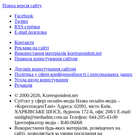
Повна версія сайту
Facebook
Twitter
RSS-стрічки
E-mail розсилка
Контакти
Реклама на сайті
Використання матеріалів korrespondent.net
Правила користування сайтом
Договір користування сайтом
Політика у сфері конфіденційності і персональних даних
Угода щодо користування
Редакція
© 2000-2026, Korrespondent.net
Суб'єкт у сфері онлайн-медіа Назва онлайн-медіа –
«КореспонденТ.net» Адреса: 02091, місто Київ,
ХАРКІВСЬКЕ ШОСЕ, будинок 172-Б, офіс 208/1 E-mail:
sunlight@mediadim.com.ua
Телефон: 044-205-43-00
Ідентифікатор медіа – R40-06068
Використання будь-яких матеріалів, розміщених на
сайті, дозволяється за умови посилання на