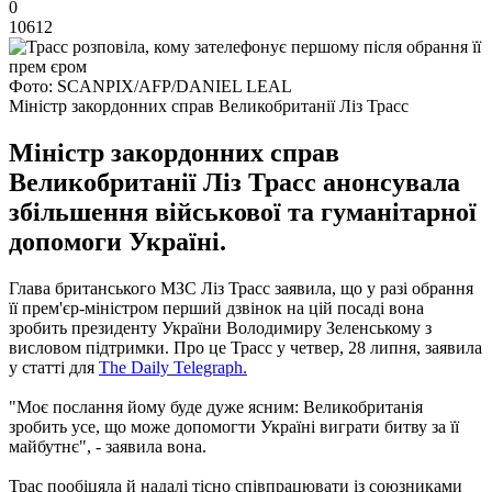
0
10612
Фото: SCANPIX/AFP/DANIEL LEAL
Міністр закордонних справ Великобританії Ліз Трасс
Міністр закордонних справ
Великобританії Ліз Трасс анонсувала
збільшення військової та гуманітарної
допомоги Україні.
Глава британського МЗС Ліз Трасс заявила, що у разі обрання
її прем'єр-міністром перший дзвінок на цій посаді вона
зробить президенту України Володимиру Зеленському з
висловом підтримки. Про це Трасс у четвер, 28 липня, заявила
у статті для
The Daily Telegraph.
"Моє послання йому буде дуже ясним: Великобританія
зробить усе, що може допомогти Україні виграти битву за її
майбутнє", - заявила вона.
Трас пообіцяла й надалі тісно співпрацювати із союзниками