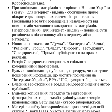
Корреспондент.net.
При копіюванні матеріалів зі сторінки « Новини України
і світу» , для інтернет - видань - обов'язкове пряме
відкрите для пошукових систем гіперпосилання .
Посилання має бути розміщена в незалежності від
повного або часткового використання матеріалів.
Гіперпосилання ( для інтернет - видань) - повинна бути
розміщена в підзаголовку або в першому абзаці
матеріалу.
Новини з позначками "Думка", "Експертиза", "Заява",
"Регіони", "Гроші", "Влада", "Вибори", "Тест-драйв",
"Спецпроекти", "Промо" публікуються на правах
реклами.
Розділ Спецпроекти створюється спільно з
комерційними партнерами.
Будь яке копіювання, публікація, передрук, чи наступне
поширення інформації, що містить посилання на
"Інтерфакс-Україна", EPA / UPG, суворо забороняється.
Власник веб-сторінки в розділі Я-Корреспондент є автор
публікації.
Будь-яке копіювання, передрук та відтворення
фотографічних творів та/або аудіовізуальних творів
правовласника Getty Images - суворо забороняється.
Матеріали сайту korrespondent.net призначені для осіб
старше 21 року (21+). Участь в азартних іграх може