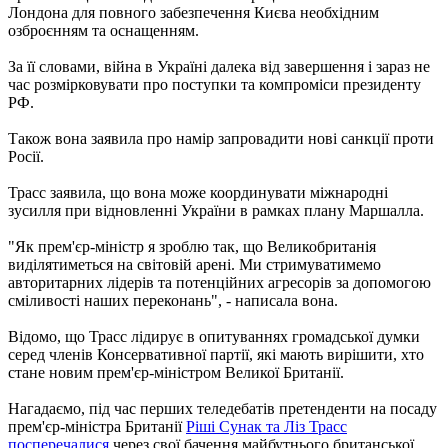
Лондона для повного забезпечення Києва необхідним
озброєнням та оснащенням.
За її словами, війна в Україні далека від завершення і зараз не
час розмірковувати про поступки та компроміси президенту
РФ.
Також вона заявила про намір запровадити нові санкції проти
Росії.
Трасс заявила, що вона може координувати міжнародні
зусилля при відновленні України в рамках плану Маршалла.
"Як прем'єр-міністр я зроблю так, що Великобританія
виділятиметься на світовій арені. Ми стримуватимемо
авторитарних лідерів та потенційних агресорів за допомогою
сміливості наших переконань", - написала вона.
Відомо, що Трасс лідирує в опитуваннях громадської думки
серед членів Консервативної партії, які мають вирішити, хто
стане новим прем'єр-міністром Великої Британії.
Нагадаємо, під час перших теледебатів претенденти на посаду
прем'єр-міністра Британії
Ріші Сунак та Ліз Трасс
посперечалися
через свої бачення майбутнього британської