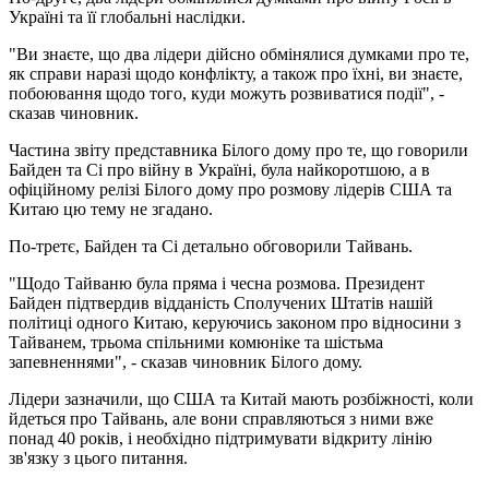
Україні та її глобальні наслідки.
"Ви знаєте, що два лідери дійсно обмінялися думками про те,
як справи наразі щодо конфлікту, а також про їхні, ви знаєте,
побоювання щодо того, куди можуть розвиватися події", -
сказав чиновник.
Частина звіту представника Білого дому про те, що говорили
Байден та Сі про війну в Україні, була найкоротшою, а в
офіційному релізі Білого дому про розмову лідерів США та
Китаю цю тему не згадано.
По-третє, Байден та Сі детально обговорили Тайвань.
"Щодо Тайваню була пряма і чесна розмова. Президент
Байден підтвердив відданість Сполучених Штатів нашій
політиці одного Китаю, керуючись законом про відносини з
Тайванем, трьома спільними комюніке та шістьма
запевненнями", - сказав чиновник Білого дому.
Лідери зазначили, що США та Китай мають розбіжності, коли
йдеться про Тайвань, але вони справляються з ними вже
понад 40 років, і необхідно підтримувати відкриту лінію
зв'язку з цього питання.