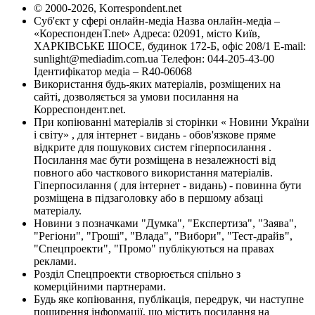
© 2000-2026, Korrespondent.net
Суб'єкт у сфері онлайн-медіа Назва онлайн-медіа –
«КореспонденТ.net» Адреса: 02091, місто Київ,
ХАРКІВСЬКЕ ШОСЕ, будинок 172-Б, офіс 208/1 E-mail:
sunlight@mediadim.com.ua
Телефон: 044-205-43-00
Ідентифікатор медіа – R40-06068
Використання будь-яких матеріалів, розміщених на
сайті, дозволяється за умови посилання на
Корреспондент.net.
При копіюванні матеріалів зі сторінки « Новини України
і світу» , для інтернет - видань - обов'язкове пряме
відкрите для пошукових систем гіперпосилання .
Посилання має бути розміщена в незалежності від
повного або часткового використання матеріалів.
Гіперпосилання ( для інтернет - видань) - повинна бути
розміщена в підзаголовку або в першому абзаці
матеріалу.
Новини з позначками "Думка", "Експертиза", "Заява",
"Регіони", "Гроші", "Влада", "Вибори", "Тест-драйв",
"Спецпроекти", "Промо" публікуються на правах
реклами.
Розділ Спецпроекти створюється спільно з
комерційними партнерами.
Будь яке копіювання, публікація, передрук, чи наступне
поширення інформації, що містить посилання на