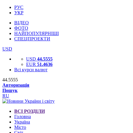
РУС
УКР
ВІДЕО
ФОТО
НАЙПОПУЛЯРНІШІ
СПЕЦПРОЕКТИ
USD
USD
44.5555
EUR
51.4636
Всі курси валют
44.5555
Авторизація
Пошук
RU
ВСІ РОЗДІЛИ
Головна
Україна
Місто
Світ