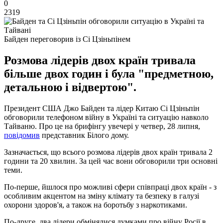
0
2319
Байден переговорив із Сі Цзіньпінем
Розмова лідерів двох країн тривала
більше двох годин і була "предметною,
детальною і відвертою".
Президент США Джо Байден та лідер Китаю Сі Цзіньпін
обговорили телефоном війну в Україні та ситуацію навколо
Тайваню. Про це на брифінгу увечері у четвер, 28 липня,
повідомив
представник Білого дому.
Зазначається, що всього розмова лідерів двох країн тривала 2
години та 20 хвилин. За цей час вони обговорили три основні
теми.
По-перше, йшлося про можливі сфери співпраці двох країн - з
особливим акцентом на зміну клімату та безпеку в галузі
охорони здоров'я, а також на боротьбу з наркотиками.
По-друге, два лідери обмінялися думками про війну Росії в