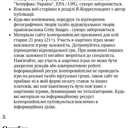
"Інтерфакс-Україна", EPA / UPG, суворо забороняється.
Власник веб-сторінки в розділі Я-Корреспондент є автор
публікації.
Будь-яке копіювання, передрук та відтворення
фотографічних творів та/або аудіовізуальних творів
правовласника Getty Images - суворо забороняється.
Матеріали сайту korrespondent.net призначені для осіб
старше 21 року (21+). Участь в азартних іграх може
викликати ігрову залежність. Дотримуйтесь правил
(принципів) відповідальної гри. При виявленні перших
ознак залежності негайно зверніться до спеціаліста.
Пам'ятайте, що участь в азартних іграх не може бути
джерелом доходів або альтернативою роботі.
Інформаційний ресурс korrespondent.net не проводить
ігри на реальні та/або віртуальні гроші, також сайт не
приймає ні в якій формі оплату ставок та інших
платежів, які пов’язані/можуть бути пов’язані з
азартними іграми, букмекерами чи тоталізаторами. Будь-
які матеріали на інформаційному ресурсі
korrespondent.net публікуються виключно в
інформаційних цілях.
X