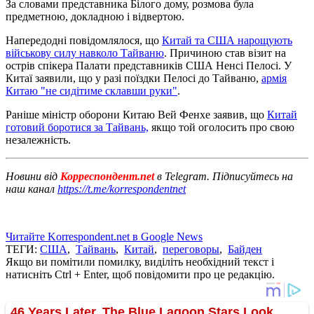
За словами представника Білого дому, розмова була
предметною, докладною і відвертою.
Напередодні повідомлялося, що
Китай та США нарощують
військову силу навколо Тайваню
. Причиною став візит на
острів спікера Палати представників США Ненсі Пелосі. У
Китаї заявили, що у разі поїздки Пелосі до Тайваню,
армія
Китаю "не сидітиме склавши руки"
.
Раніше міністр оборони Китаю Вей Фенхе заявив, що
Китай
готовий боротися за Тайвань,
якщо той оголосить про свою
незалежність.
Новини від
Корреспондент.net
в Telegram. Підписуйтесь на
наш канал
https://t.me/korrespondentnet
Читайте Korrespondent.net в Google News
ТЕГИ:
США
,
Тайвань
,
Китай
,
переговоры
,
Байден
Якщо ви помітили помилку, виділіть необхідний текст і
натисніть Ctrl + Enter, щоб повідомити про це редакцію.