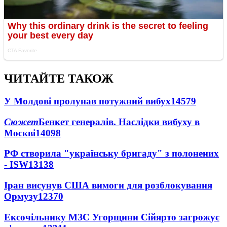
ЧИТАЙТЕ ТАКОЖ
У Молдові пролунав потужний вибух
14579
Сюжет
Бенкет генералів. Наслідки вибуху в
Москві
14098
РФ створила "українську бригаду" з полонених
- ISW
13138
Іран висунув США вимоги для розблокування
Ормузу
12370
Ексочільнику МЗС Угорщини Сійярто загрожує