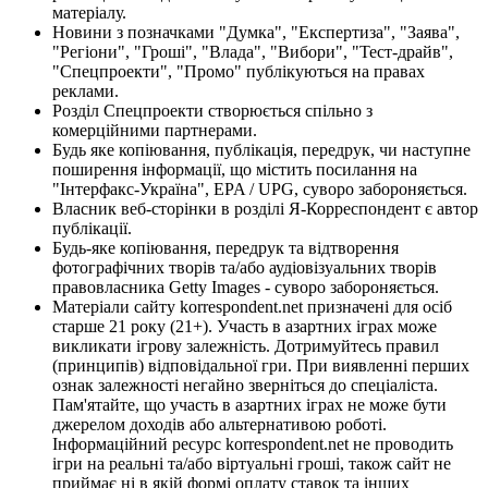
матеріалу.
Новини з позначками "Думка", "Експертиза", "Заява",
"Регіони", "Гроші", "Влада", "Вибори", "Тест-драйв",
"Спецпроекти", "Промо" публікуються на правах
реклами.
Розділ Спецпроекти створюється спільно з
комерційними партнерами.
Будь яке копіювання, публікація, передрук, чи наступне
поширення інформації, що містить посилання на
"Інтерфакс-Україна", EPA / UPG, суворо забороняється.
Власник веб-сторінки в розділі Я-Корреспондент є автор
публікації.
Будь-яке копіювання, передрук та відтворення
фотографічних творів та/або аудіовізуальних творів
правовласника Getty Images - суворо забороняється.
Матеріали сайту korrespondent.net призначені для осіб
старше 21 року (21+). Участь в азартних іграх може
викликати ігрову залежність. Дотримуйтесь правил
(принципів) відповідальної гри. При виявленні перших
ознак залежності негайно зверніться до спеціаліста.
Пам'ятайте, що участь в азартних іграх не може бути
джерелом доходів або альтернативою роботі.
Інформаційний ресурс korrespondent.net не проводить
ігри на реальні та/або віртуальні гроші, також сайт не
приймає ні в якій формі оплату ставок та інших