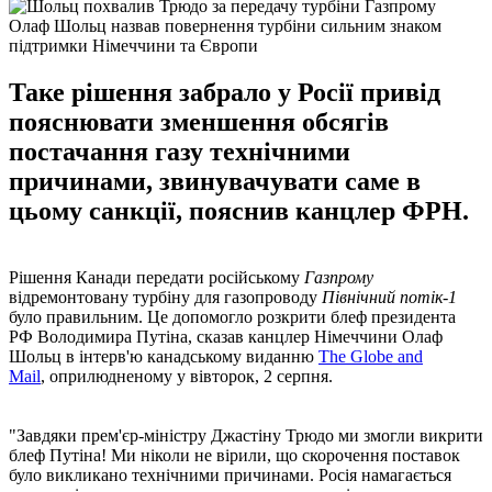
Олаф Шольц назвав повернення турбіни сильним знаком
підтримки Німеччини та Європи
Таке рішення забрало у Росії привід
пояснювати зменшення обсягів
постачання газу технічними
причинами, звинувачувати саме в
цьому санкції, пояснив канцлер ФРН.
Рішення Канади передати російському
Газпрому
відремонтовану турбіну для газопроводу
Північний потік-1
було правильним. Це допомогло розкрити блеф президента
РФ Володимира Путіна, сказав канцлер Німеччини Олаф
Шольц в інтерв'ю канадському виданню
The Globe and
Mail
, оприлюдненому у вівторок, 2 серпня.
"Завдяки прем'єр-міністру Джастіну Трюдо ми змогли викрити
блеф Путіна! Ми ніколи не вірили, що скорочення поставок
було викликано технічними причинами. Росія намагається