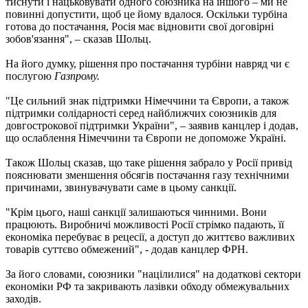
тиснути і нацьковувати одного союзника на іншого – ми не
повинні допустити, щоб це йому вдалося. Оскільки турбіна
готова до постачання, Росія має відновити свої договірні
зобов'язання", – сказав Шольц.
На його думку, рішення про постачання турбіни навряд чи є
послугою
Газпрому.
"Це сильний знак підтримки Німеччини та Європи, а також
підтримки солідарності серед найближчих союзників для
довгострокової підтримки України", – заявив канцлер і додав,
що ослаблення Німеччини та Європи не допоможе Україні.
Також Шольц сказав, що таке рішення забрало у Росії привід
пояснювати зменшення обсягів постачання газу технічними
причинами, звинувачувати саме в цьому санкції.
"Крім цього, наші санкції залишаються чинними. Вони
працюють. Виробничі можливості Росії стрімко падають, її
економіка перебуває в рецесії, а доступ до життєво важливих
товарів суттєво обмежений", - додав канцлер ФРН.
За його словами, союзники "націлилися" на додаткові сектори
економіки РФ та закривають лазівки обходу обмежувальних
заходів.