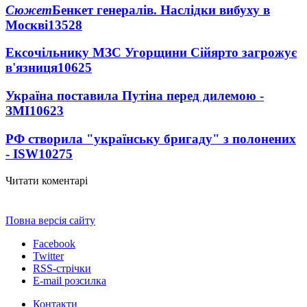
Сюжет
Бенкет генералів. Наслідки вибуху в
Москві
13528
Ексочільнику МЗС Угорщини Сійярто загрожує
в'язниця
10625
Україна поставила Путіна перед дилемою -
ЗМІ
10623
РФ створила "українську бригаду" з полонених
- ISW
10275
Читати коментарі
Повна версія сайту
Facebook
Twitter
RSS-стрічки
E-mail розсилка
Контакти