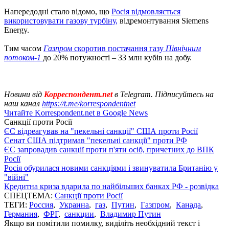
Напередодні стало відомо, що
Росія відмовляється
використовувати газову турбіну,
відремонтування Siemens
Energy.
Тим часом
Газпром
скоротив постачання газу
Північним
потоком-1
до 20% потужності – 33 млн кубів на добу.
Новини від
Корреспондент.net
в Telegram. Підписуйтесь на
наш канал
https://t.me/korrespondentnet
Читайте Korrespondent.net в Google News
Санкції проти Росії
ЄС відреагував на "пекельні санкції" США проти Росії
Сенат США підтримав "пекельні санкції" проти РФ
ЄС запровадив санкції проти п'яти осіб, причетних до ВПК
Росії
Росія обурилася новими санкціями і звинуватила Британію у
"війні"
Кредитна криза вдарила по найбільших банках РФ - розвідка
СПЕЦТЕМА:
Санкції проти Росії
ТЕГИ:
Россия
,
Украина
,
газ
,
Путин
,
Газпром
,
Канада
,
Германия
,
ФРГ
,
санкции
,
Владимир Путин
Якщо ви помітили помилку, виділіть необхідний текст і