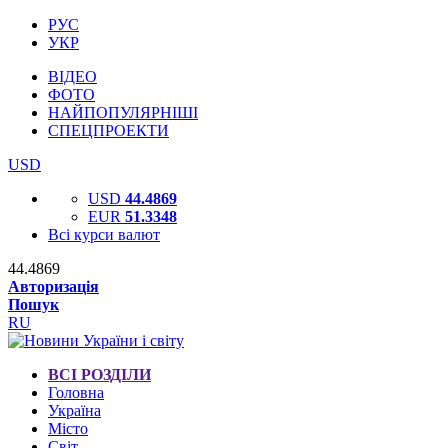
РУС
УКР
ВІДЕО
ФОТО
НАЙПОПУЛЯРНІШІ
СПЕЦПРОЕКТИ
USD
USD
44.4869
EUR
51.3348
Всі курси валют
44.4869
Авторизація
Пошук
RU
ВСІ РОЗДІЛИ
Головна
Україна
Місто
Світ