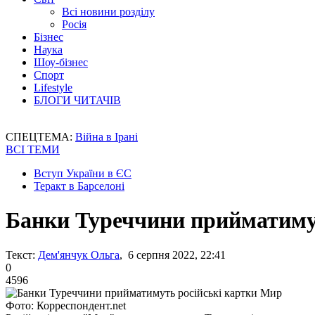
Всі новини розділу
Росія
Бізнес
Наука
Шоу-бізнес
Спорт
Lifestyle
БЛОГИ ЧИТАЧІВ
СПЕЦТЕМА:
Війна в Ірані
ВСІ ТЕМИ
Вступ України в ЄС
Теракт в Барселоні
Банки Туреччини прийматиму
Текст:
Дем'янчук Ольга
, 6 серпня 2022, 22:41
0
4596
Фото: Корреспондент.net