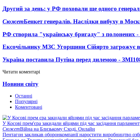
Другий за день: у РФ поховали ще одного генерал
Сюжет
Бенкет генералів. Наслідки вибуху в Моск
РФ створила "українську бригаду" з полонених -
Ексочільнику МЗС Угорщини Сійярто загрожує в
Україна поставила Путіна перед дилемою - ЗМІ
10
Читати коментарі
Новини світу
Останні
Популярні
Коментовані
У Косові прем'єра закидали яйцями під час засідання парламент
Сюжет
Війна на Близькому Сході. Онлайн
Пентагон закликав оборонкомпанії наростити виробництво озб