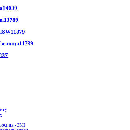
а
14039
ві
13789
 ISW
11879
'язниця
11739
837
у
роєння - ЗМІ