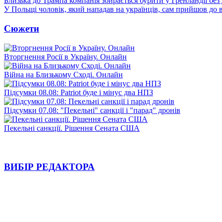
Близька до Трампа компанія збирається бурити у Гренландії без
У Польщі чоловік, який нападав на українців, сам прийшов до в
Сюжети
Вторгнення Росії в Україну. Онлайн
Війна на Близькому Сході. Онлайн
Підсумки 08.08: Patriot буде і мінус два НПЗ
Підсумки 07.08: "Пекельні" санкції і "парад" дронів
Пекельні санкції. Рішення Сената США
ВИБІР РЕДАКТОРА