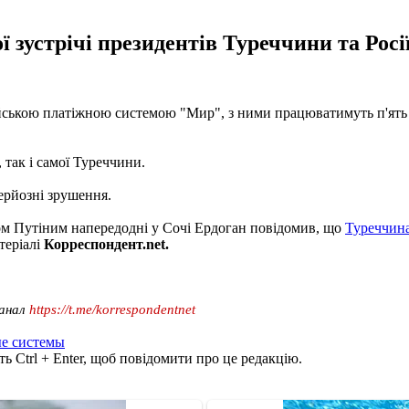
 зустрічі президентів Туреччини та Росії
ійською платіжною системою "Мир", з ними працюватимуть п'ять
 так і самої Туреччини.
ерйозні зрушення.
ом Путіним напередодні у Сочі Ердоган повідомив, що
Туреччина
теріалі
Корреспондент.net.
канал
https://t.me/korrespondentnet
е системы
ь Ctrl + Enter, щоб повідомити про це редакцію.