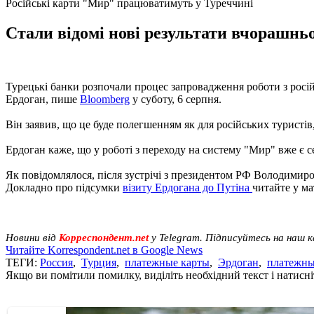
Російські карти "Мир" працюватимуть у Туреччині
Стали відомі нові результати вчорашньої
Турецькі банки розпочали процес запровадження роботи з рос
Ердоган, пише
Bloomberg
у суботу, 6 серпня.
Він заявив, що це буде полегшенням як для російських туристів,
Ердоган каже, що у роботі з переходу на систему "Мир" вже є с
Як повідомлялося, після зустрічі з президентом РФ Володимир
Докладно про підсумки
візиту Ердогана до Путіна
читайте у ма
Новини від
Корреспондент.net
у Telegram. Підписуйтесь на наш 
Читайте Korrespondent.net в Google News
ТЕГИ:
Россия
,
Турция
,
платежные карты
,
Эрдоган
,
платежны
Якщо ви помітили помилку, виділіть необхідний текст і натисніт