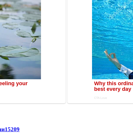
ни
15209