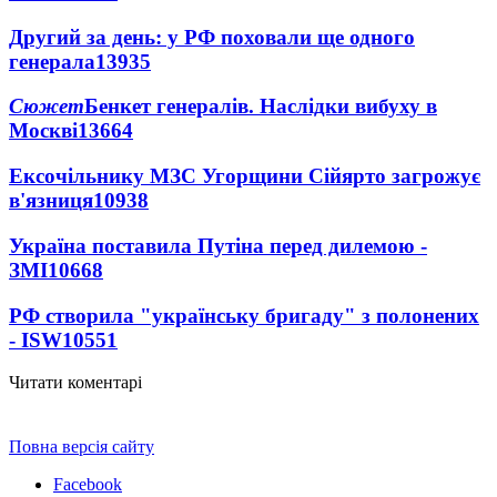
Другий за день: у РФ поховали ще одного
генерала
13935
Сюжет
Бенкет генералів. Наслідки вибуху в
Москві
13664
Ексочільнику МЗС Угорщини Сійярто загрожує
в'язниця
10938
Україна поставила Путіна перед дилемою -
ЗМІ
10668
РФ створила "українську бригаду" з полонених
- ISW
10551
Читати коментарі
Повна версія сайту
Facebook