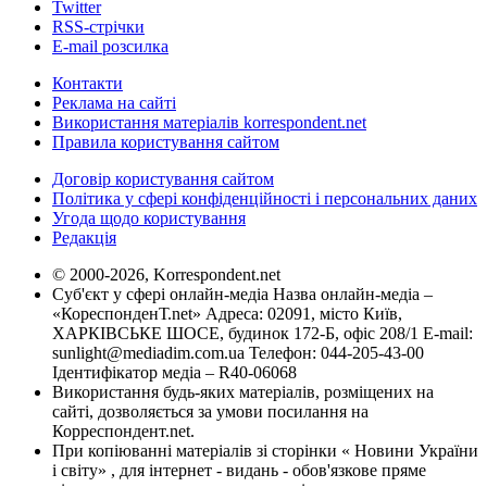
Twitter
RSS-стрічки
E-mail розсилка
Контакти
Реклама на сайті
Використання матеріалів korrespondent.net
Правила користування сайтом
Договір користування сайтом
Політика у сфері конфіденційності і персональних даних
Угода щодо користування
Редакція
© 2000-2026, Korrespondent.net
Суб'єкт у сфері онлайн-медіа Назва онлайн-медіа –
«КореспонденТ.net» Адреса: 02091, місто Київ,
ХАРКІВСЬКЕ ШОСЕ, будинок 172-Б, офіс 208/1 E-mail:
sunlight@mediadim.com.ua
Телефон: 044-205-43-00
Ідентифікатор медіа – R40-06068
Використання будь-яких матеріалів, розміщених на
сайті, дозволяється за умови посилання на
Корреспондент.net.
При копіюванні матеріалів зі сторінки « Новини України
і світу» , для інтернет - видань - обов'язкове пряме