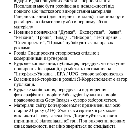
відкрите для пошукових систем гіперпосилання .
Посилання має бути розміщена в незалежності від
повного або часткового використання матеріалів.
Гіперпосилання ( для інтернет - видань) - повинна бути
розміщена в підзаголовку або в першому абзаці
матеріалу.
Новини з позначками "Думка", "Експертиза", "Заява",
"Регіони", "Гроші", "Влада", "Вибори", "Тест-драйв",
"Спецпроекти", "Промо" публікуються на правах
реклами.
Розділ Спецпроекти створюється спільно з
комерційними партнерами.
Будь яке копіювання, публікація, передрук, чи наступне
поширення інформації, що містить посилання на
"Інтерфакс-Україна", EPA / UPG, суворо забороняється.
Власник веб-сторінки в розділі Я-Корреспондент є автор
публікації.
Будь-яке копіювання, передрук та відтворення
фотографічних творів та/або аудіовізуальних творів
правовласника Getty Images - суворо забороняється.
Матеріали сайту korrespondent.net призначені для осіб
старше 21 року (21+). Участь в азартних іграх може
викликати ігрову залежність. Дотримуйтесь правил
(принципів) відповідальної гри. При виявленні перших
ознак залежності негайно зверніться до спеціаліста.