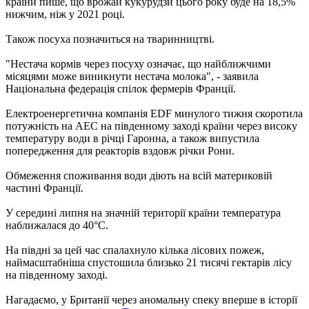
країни пише, що врожай кукурудзи цього року буде на 18,5%
нижчим, ніж у 2021 році.
Також посуха позначиться на тваринництві.
"Нестача кормів через посуху означає, що найближчими
місяцями може виникнути нестача молока", - заявила
Національна федерація спілок фермерів Франції.
Електроенергетична компанія EDF минулого тижня скоротила
потужність на АЕС на південному заході країни через високу
температуру води в річці Гаронна, а також випустила
попередження для реакторів вздовж річки Рони.
Обмеження споживання води діють на всій материковій
частині Франції.
У середині липня на значній території країни температура
наближалася до 40°C.
На півдні за цей час спалахнуло кілька лісових пожеж,
наймасштабніша спустошила близько 21 тисячі гектарів лісу
на південному заході.
Нагадаємо, у Британії через аномальну спеку вперше в історії