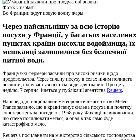
Фото: Unsplash
Во Франции ждут новую волну жары
Через найсильнішу за всю історію
посухи у Франції, у багатьох населених
пунктах країни висохли водоймища, їх
мешканці залишилися без безпечної
питної води.
Французькі фермери заявили про високі ризики щодо
продовольства. Через сильну посуху в селах нічим поливати
рослини, відчувається нестача води для тварин. Про це у
неділю, 7 серпня, йдеться у публікації агентства
Reuters
.
Напередодні національне метеорологічне агентство Meteo
France заявило, що в країні панує сильна посуха від початку
спостережень за погодою з 1958 року. Фахівці не виключили,
що спека посилюватиметься, а опадів так само буде
катастрофічно мало.
Reuters з посиланням на міністерство сільського господарства