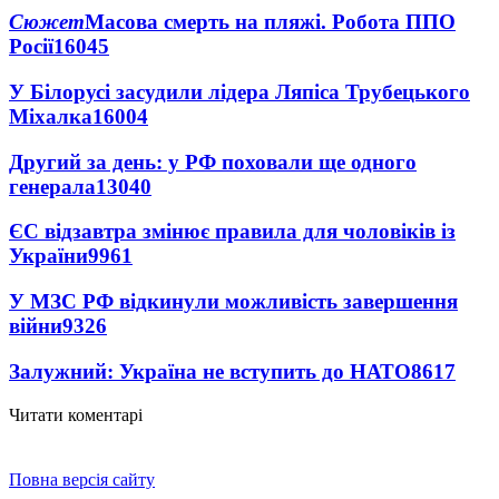
Сюжет
Масова смерть на пляжі. Робота ППО
Росії
16045
У Білорусі засудили лідера Ляпіса Трубецького
Міхалка
16004
Другий за день: у РФ поховали ще одного
генерала
13040
ЄС відзавтра змінює правила для чоловіків із
України
9961
У МЗС РФ відкинули можливість завершення
війни
9326
Залужний: Україна не вступить до НАТО
8617
Читати коментарі
Повна версія сайту