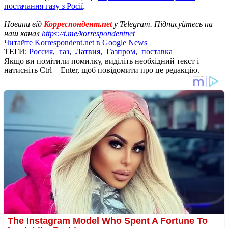
постачання газу з Росії
.
Новини від
Корреспондент.net
у Telegram. Підписуйтесь на
наш канал
https://t.me/korrespondentnet
Читайте Korrespondent.net в Google News
ТЕГИ:
Россия
,
газ
,
Латвия
,
Газпром
,
поставка
Якщо ви помітили помилку, виділіть необхідний текст і
натисніть Ctrl + Enter, щоб повідомити про це редакцію.