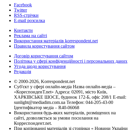
Facebook
Twitter
RSS-стрічки
E-mail розсилка
Контакти
Реклама на сайті
Використання матеріалів korrespondent.net
Правила користування сайтом
Договір користування сайтом
Політика у сфері конфіденційності і персональних даних
Угода щодо користування
Редакція
© 2000-2026, Korrespondent.net
Суб'єкт у сфері онлайн-медіа Назва онлайн-медіа –
«КореспонденТ.net» Адреса: 02091, місто Київ,
ХАРКІВСЬКЕ ШОСЕ, будинок 172-Б, офіс 208/1 E-mail:
sunlight@mediadim.com.ua
Телефон: 044-205-43-00
Ідентифікатор медіа – R40-06068
Використання будь-яких матеріалів, розміщених на
сайті, дозволяється за умови посилання на
Корреспондент.net.
При копіюванні матеріалів зі сторінки « Новини України