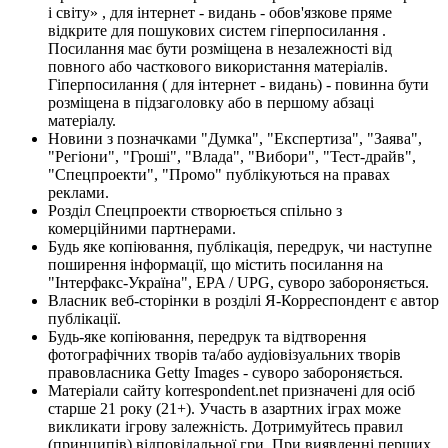
і світу» , для інтернет - видань - обов'язкове пряме
відкрите для пошукових систем гіперпосилання .
Посилання має бути розміщена в незалежності від
повного або часткового використання матеріалів.
Гіперпосилання ( для інтернет - видань) - повинна бути
розміщена в підзаголовку або в першому абзаці
матеріалу.
Новини з позначками "Думка", "Експертиза", "Заява",
"Регіони", "Гроші", "Влада", "Вибори", "Тест-драйв",
"Спецпроекти", "Промо" публікуються на правах
реклами.
Розділ Спецпроекти створюється спільно з
комерційними партнерами.
Будь яке копіювання, публікація, передрук, чи наступне
поширення інформації, що містить посилання на
"Інтерфакс-Україна", EPA / UPG, суворо забороняється.
Власник веб-сторінки в розділі Я-Корреспондент є автор
публікації.
Будь-яке копіювання, передрук та відтворення
фотографічних творів та/або аудіовізуальних творів
правовласника Getty Images - суворо забороняється.
Матеріали сайту korrespondent.net призначені для осіб
старше 21 року (21+). Участь в азартних іграх може
викликати ігрову залежність. Дотримуйтесь правил
(принципів) відповідальної гри. При виявленні перших