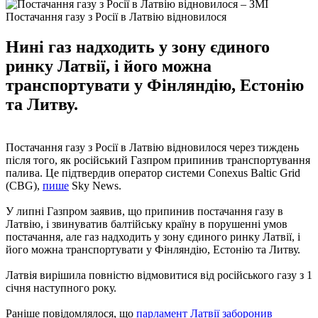
Постачання газу з Росії в Латвію відновилося
Нині газ надходить у зону єдиного
ринку Латвії, і його можна
транспортувати у Фінляндію, Естонію
та Литву.
Постачання газу з Росії в Латвію відновилося через тиждень
після того, як російський Газпром припинив транспортування
палива. Це підтвердив оператор системи Conexus Baltic Grid
(CBG),
пише
Sky News.
У липні Газпром заявив, що припинив постачання газу в
Латвію, і звинуватив балтійську країну в порушенні умов
постачання, але газ надходить у зону єдиного ринку Латвії, і
його можна транспортувати у Фінляндію, Естонію та Литву.
Латвія вирішила повністю відмовитися від російського газу з 1
січня наступного року.
Раніше повідомлялося, що
парламент Латвії заборонив