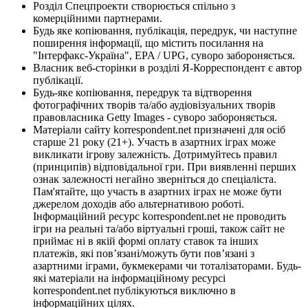
Розділ Спецпроекти створюється спільно з
комерційними партнерами.
Будь яке копіювання, публікація, передрук, чи наступне
поширення інформації, що містить посилання на
"Інтерфакс-Україна", EPA / UPG, суворо забороняється.
Власник веб-сторінки в розділі Я-Корреспондент є автор
публікації.
Будь-яке копіювання, передрук та відтворення
фотографічних творів та/або аудіовізуальних творів
правовласника Getty Images - суворо забороняється.
Матеріали сайту korrespondent.net призначені для осіб
старше 21 року (21+). Участь в азартних іграх може
викликати ігрову залежність. Дотримуйтесь правил
(принципів) відповідальної гри. При виявленні перших
ознак залежності негайно зверніться до спеціаліста.
Пам'ятайте, що участь в азартних іграх не може бути
джерелом доходів або альтернативою роботі.
Інформаційний ресурс korrespondent.net не проводить
ігри на реальні та/або віртуальні гроші, також сайт не
приймає ні в якій формі оплату ставок та інших
платежів, які пов’язані/можуть бути пов’язані з
азартними іграми, букмекерами чи тоталізаторами. Будь-
які матеріали на інформаційному ресурсі
korrespondent.net публікуються виключно в
інформаційних цілях.