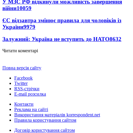
У МЗС РФ відкинули можливість завершення
війни
10059
ЄС відзавтра змінює правила для чоловіків із
України
9979
Залужний: Україна не вступить до НАТО
8632
Читати коментарі
Повна версія сайту
Facebook
Twitter
RSS-стрічки
E-mail розсилка
Контакти
Реклама на сайті
Використання матеріалів korrespondent.net
Правила користування сайтом
Договір користування сайтом