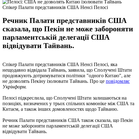
Спікер Палати представників США Ненсі Пелосі
Речник Палати представників США
сказала, що Пекін не може забороняти
парламентській делегації США
відвідувати Тайвань.
Спікер Палати представників США Ненсі Пелосі, яка
нещодавно відвідала Тайвань, заявила, що Сполучені Штати
продовжують дотримуватися політики "одного Китаю", але
не дозволять Пекіну ізолювати Тайвань. Про це
повідомляє
Укрінформ.
Пелосі підкреслила, що Сполучені Штати залишаються на
позиціях, визначених у трьох спільних комюніке між США та
Китаєм, а також інших домовленостях щодо Тайваню.
Речник Палати представників США також сказала, що Пекін
не може забороняти парламентській делегації США
відвідувати Тайвань.