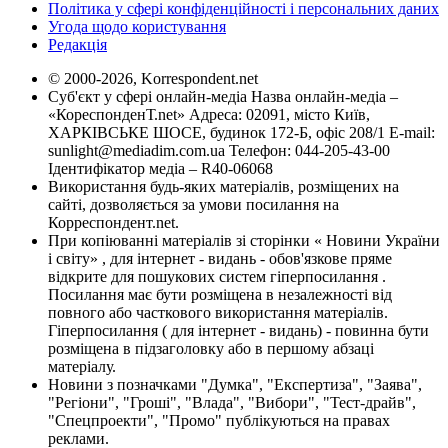
Політика у сфері конфіденційності і персональних даних
Угода щодо користування
Редакція
© 2000-2026, Korrespondent.net
Суб'єкт у сфері онлайн-медіа Назва онлайн-медіа –
«КореспонденТ.net» Адреса: 02091, місто Київ,
ХАРКІВСЬКЕ ШОСЕ, будинок 172-Б, офіс 208/1 E-mail:
sunlight@mediadim.com.ua
Телефон: 044-205-43-00
Ідентифікатор медіа – R40-06068
Використання будь-яких матеріалів, розміщених на
сайті, дозволяється за умови посилання на
Корреспондент.net.
При копіюванні матеріалів зі сторінки « Новини України
і світу» , для інтернет - видань - обов'язкове пряме
відкрите для пошукових систем гіперпосилання .
Посилання має бути розміщена в незалежності від
повного або часткового використання матеріалів.
Гіперпосилання ( для інтернет - видань) - повинна бути
розміщена в підзаголовку або в першому абзаці
матеріалу.
Новини з позначками "Думка", "Експертиза", "Заява",
"Регіони", "Гроші", "Влада", "Вибори", "Тест-драйв",
"Спецпроекти", "Промо" публікуються на правах
реклами.