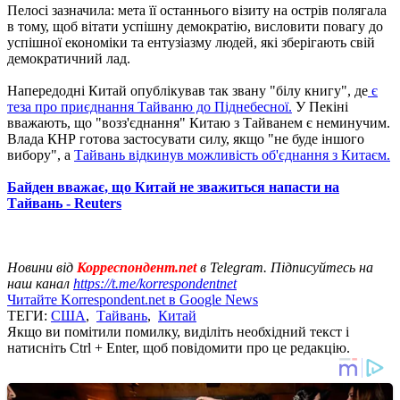
Пелосі зазначила: мета її останнього візиту на острів полягала
в тому, щоб вітати успішну демократію, висловити повагу до
успішної економіки та ентузіазму людей, які зберігають свій
демократичний лад.
Напередодні Китай опублікував так звану "білу книгу", де
є
теза про приєднання Тайваню до Піднебесної.
У Пекіні
вважають, що "возз'єднання" Китаю з Тайванем є неминучим.
Влада КНР готова застосувати силу, якщо "не буде іншого
вибору", а
Тайвань відкинув можливість об'єднання з Китаєм.
Байден вважає, що Китай не зважиться напасти на
Тайвань - Reuters
Новини від
Корреспондент.net
в Telegram. Підписуйтесь на
наш канал
https://t.me/korrespondentnet
Читайте Korrespondent.net в Google News
ТЕГИ:
США
,
Тайвань
,
Китай
Якщо ви помітили помилку, виділіть необхідний текст і
натисніть Ctrl + Enter, щоб повідомити про це редакцію.