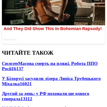
ЧИТАЙТЕ ТАКОЖ
Сюжет
Масова смерть на пляжі. Робота ППО
Росії
16137
У Білорусі засудили лідера Ляпіса Трубецького
Міхалка
16021
Другий за день: у РФ поховали ще одного
генерала
13112