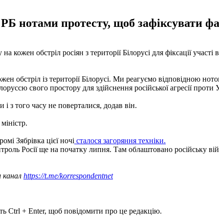
ї РБ нотами протесту, щоб зафіксувати ф
а кожен обстріл росіян з території Білорусі для фіксації участі 
н обстріл із території Білорусі. Ми реагуємо відповідною нотою
оруссю свого простору для здійснення російської агресії проти У
і з того часу не поверталися, додав він.
міністр.
омі Зябрівка цієї ночі
сталося загоряння техніки.
троль Росії ще на початку липня. Там облаштовано російську вій
ш канал
https://t.me/korrespondentnet
ь Ctrl + Enter, щоб повідомити про це редакцію.