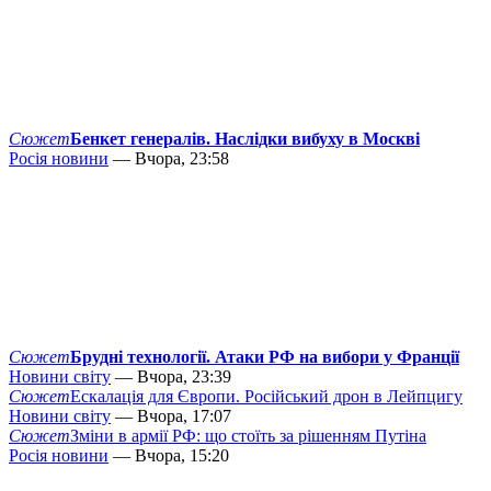
Сюжет
Бенкет генералів. Наслідки вибуху в Москві
Росія новини
— Вчора, 23:58
Сюжет
Брудні технології. Атаки РФ на вибори у Франції
Новини світу
— Вчора, 23:39
Сюжет
Ескалація для Європи. Російський дрон в Лейпцигу
Новини світу
— Вчора, 17:07
Сюжет
Зміни в армії РФ: що стоїть за рішенням Путіна
Росія новини
— Вчора, 15:20