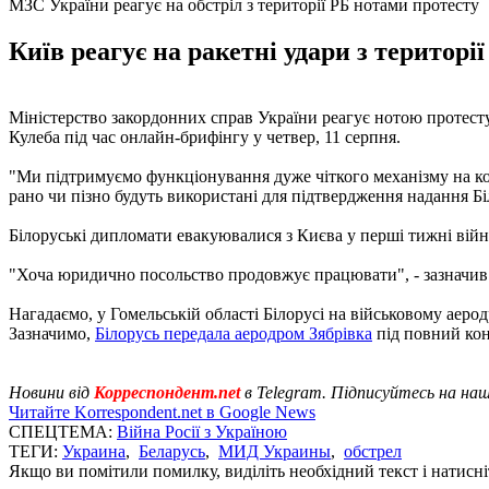
МЗС України реагує на обстріл з території РБ нотами протесту
Київ реагує на ракетні удари з територі
Міністерство закордонних справ України реагує нотою протесту н
Кулеба під час онлайн-брифінгу у четвер, 11 серпня.
"Ми підтримуємо функціонування дуже чіткого механізму на коже
рано чи пізно будуть використані для підтвердження надання Біл
Білоруські дипломати евакуювалися з Києва у перші тижні війни 
"Хоча юридично посольство продовжує працювати", - зазначив 
Нагадаємо, у Гомельській області Білорусі на військовому аеродр
Зазначимо,
Білорусь передала аеродром Зябрівка
під повний кон
Новини від
Корреспондент.net
в Telegram. Підписуйтесь на на
Читайте Korrespondent.net в Google News
СПЕЦТЕМА:
Війна Росії з Україною
ТЕГИ:
Украина
,
Беларусь
,
МИД Украины
,
обстрел
Якщо ви помітили помилку, виділіть необхідний текст і натисніт