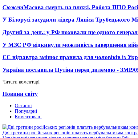
Сюжет
Масова смерть на пляжі. Робота ППО Росі
У Білорусі засудили лідера Ляпіса Трубецького М
Другий за день: у РФ поховали ще одного генерал
У МЗС РФ відкинули можливість завершення вій
ЄС відзавтра змінює правила для чоловіків із Ук
Україна поставила Путіна перед дилемою - ЗМІ
90
Читати коментарі
Новини світу
Останні
Популярні
Коментовані
Дві третини російських регіонів платять вербувальникам контр