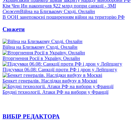
Український пранкер зірвав закриту нараду міноборони РФ
Кім Чен Ин накопичив $22 млрд попри санкції - ЗМІ
Сюжет
Війна на Близькому Сході. Онлайн
В ООН занепокоєні поширенням війни на територію РФ
Сюжети
Війна на Близькому Сході. Онлайн
Вторгнення Росії в Україну. Онлайн
Підсумки 06.08: Санкції проти РФ і дрон у Лейпцигу
Бенкет генералів. Наслідки вибуху в Москві
Брудні технології. Атаки РФ на вибори у Франції
ВИБІР РЕДАКТОРА