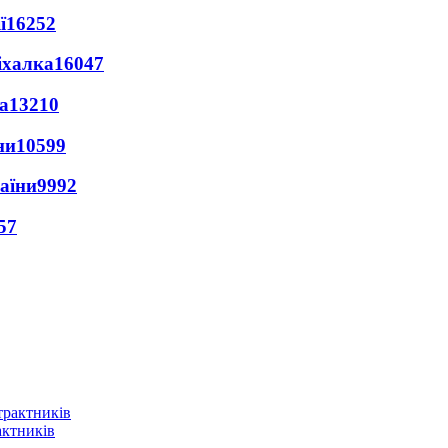
ї
16252
іхалка
16047
а
13210
ни
10599
раїни
9992
57
актників