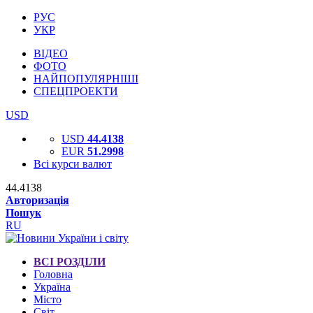
РУС
УКР
ВІДЕО
ФОТО
НАЙПОПУЛЯРНІШІ
СПЕЦПРОЕКТИ
USD
USD
44.4138
EUR
51.2998
Всі курси валют
44.4138
Авторизація
Пошук
RU
ВСІ РОЗДІЛИ
Головна
Україна
Місто
Світ