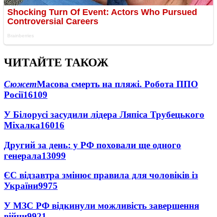
ЧИТАЙТЕ ТАКОЖ
Сюжет
Масова смерть на пляжі. Робота ППО
Росії
16109
У Білорусі засудили лідера Ляпіса Трубецького
Міхалка
16016
Другий за день: у РФ поховали ще одного
генерала
13099
ЄС відзавтра змінює правила для чоловіків із
України
9975
У МЗС РФ відкинули можливість завершення
війни
9921