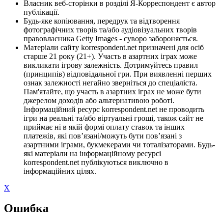
Власник веб-сторінки в розділі Я-Корреспондент є автор
публікації.
Будь-яке копіювання, передрук та відтворення
фотографічних творів та/або аудіовізуальних творів
правовласника Getty Images - суворо забороняється.
Матеріали сайту korrespondent.net призначені для осіб
старше 21 року (21+). Участь в азартних іграх може
викликати ігрову залежність. Дотримуйтесь правил
(принципів) відповідальної гри. При виявленні перших
ознак залежності негайно зверніться до спеціаліста.
Пам'ятайте, що участь в азартних іграх не може бути
джерелом доходів або альтернативою роботі.
Інформаційний ресурс korrespondent.net не проводить
ігри на реальні та/або віртуальні гроші, також сайт не
приймає ні в якій формі оплату ставок та інших
платежів, які пов’язані/можуть бути пов’язані з
азартними іграми, букмекерами чи тоталізаторами. Будь-
які матеріали на інформаційному ресурсі
korrespondent.net публікуються виключно в
інформаційних цілях.
X
Ошибка