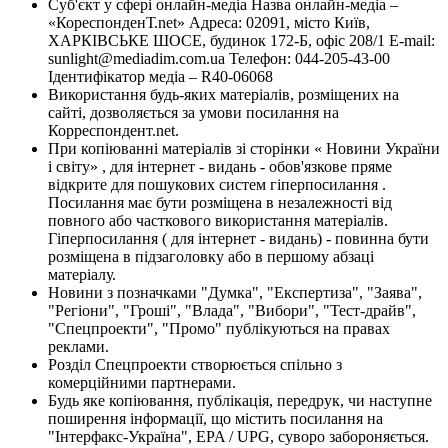
Суб'єкт у сфері онлайн-медіа Назва онлайн-медіа –
«КореспонденТ.net» Адреса: 02091, місто Київ,
ХАРКІВСЬКЕ ШОСЕ, будинок 172-Б, офіс 208/1 E-mail:
sunlight@mediadim.com.ua
Телефон: 044-205-43-00
Ідентифікатор медіа – R40-06068
Використання будь-яких матеріалів, розміщених на
сайті, дозволяється за умови посилання на
Корреспондент.net.
При копіюванні матеріалів зі сторінки « Новини України
і світу» , для інтернет - видань - обов'язкове пряме
відкрите для пошукових систем гіперпосилання .
Посилання має бути розміщена в незалежності від
повного або часткового використання матеріалів.
Гіперпосилання ( для інтернет - видань) - повинна бути
розміщена в підзаголовку або в першому абзаці
матеріалу.
Новини з позначками "Думка", "Експертиза", "Заява",
"Регіони", "Гроші", "Влада", "Вибори", "Тест-драйв",
"Спецпроекти", "Промо" публікуються на правах
реклами.
Розділ Спецпроекти створюється спільно з
комерційними партнерами.
Будь яке копіювання, публікація, передрук, чи наступне
поширення інформації, що містить посилання на
"Інтерфакс-Україна", EPA / UPG, суворо забороняється.