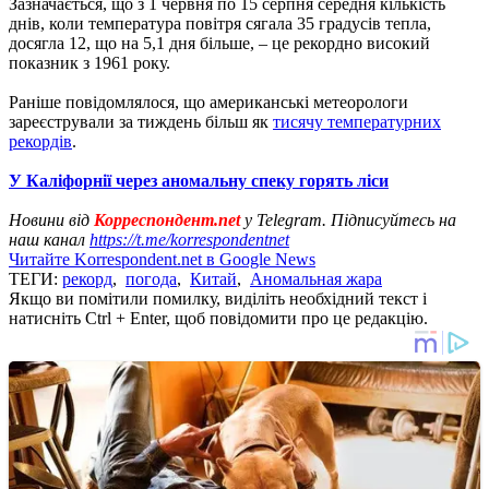
Зазначається, що з 1 червня по 15 серпня середня кількість
днів, коли температура повітря сягала 35 градусів тепла,
досягла 12, що на 5,1 дня більше, – це рекордно високий
показник з 1961 року.
Раніше повідомлялося, що американські метеорологи
зареєстрували за тиждень більш як
тисячу температурних
рекордів
.
У Каліфорнії через аномальну спеку горять ліси
Новини від
Корреспондент.net
у Telegram. Підписуйтесь на
наш канал
https://t.me/korrespondentnet
Читайте Korrespondent.net в Google News
ТЕГИ:
рекорд
,
погода
,
Китай
,
Аномальная жара
Якщо ви помітили помилку, виділіть необхідний текст і
натисніть Ctrl + Enter, щоб повідомити про це редакцію.