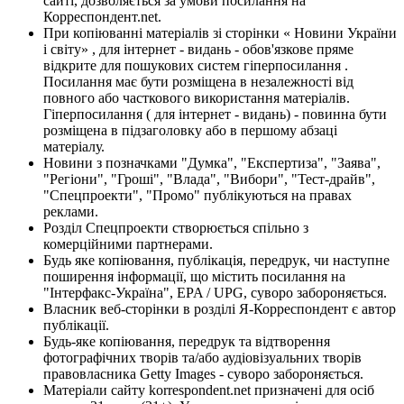
сайті, дозволяється за умови посилання на
Корреспондент.net.
При копіюванні матеріалів зі сторінки « Новини України
і світу» , для інтернет - видань - обов'язкове пряме
відкрите для пошукових систем гіперпосилання .
Посилання має бути розміщена в незалежності від
повного або часткового використання матеріалів.
Гіперпосилання ( для інтернет - видань) - повинна бути
розміщена в підзаголовку або в першому абзаці
матеріалу.
Новини з позначками "Думка", "Експертиза", "Заява",
"Регіони", "Гроші", "Влада", "Вибори", "Тест-драйв",
"Спецпроекти", "Промо" публікуються на правах
реклами.
Розділ Спецпроекти створюється спільно з
комерційними партнерами.
Будь яке копіювання, публікація, передрук, чи наступне
поширення інформації, що містить посилання на
"Інтерфакс-Україна", EPA / UPG, суворо забороняється.
Власник веб-сторінки в розділі Я-Корреспондент є автор
публікації.
Будь-яке копіювання, передрук та відтворення
фотографічних творів та/або аудіовізуальних творів
правовласника Getty Images - суворо забороняється.
Матеріали сайту korrespondent.net призначені для осіб