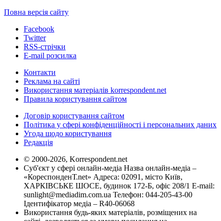
Повна версія сайту
Facebook
Twitter
RSS-стрічки
E-mail розсилка
Контакти
Реклама на сайті
Використання матеріалів korrespondent.net
Правила користування сайтом
Договір користування сайтом
Політика у сфері конфіденційності і персональних даних
Угода щодо користування
Редакція
© 2000-2026, Korrespondent.net
Суб'єкт у сфері онлайн-медіа Назва онлайн-медіа –
«КореспонденТ.net» Адреса: 02091, місто Київ,
ХАРКІВСЬКЕ ШОСЕ, будинок 172-Б, офіс 208/1 E-mail:
sunlight@mediadim.com.ua
Телефон: 044-205-43-00
Ідентифікатор медіа – R40-06068
Використання будь-яких матеріалів, розміщених на