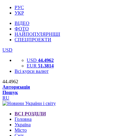
РУС
УКР
ВІДЕО
ФОТО
НАЙПОПУЛЯРНІШІ
СПЕЦПРОЕКТИ
USD
USD
44.4962
EUR
51.3814
Всі курси валют
44.4962
Авторизація
Пошук
RU
ВСІ РОЗДІЛИ
Головна
Україна
Місто
Світ