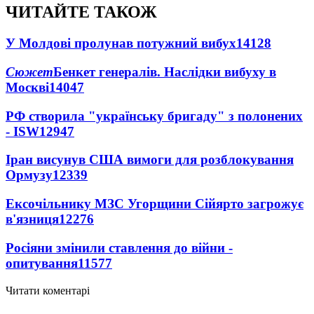
ЧИТАЙТЕ ТАКОЖ
У Молдові пролунав потужний вибух
14128
Сюжет
Бенкет генералів. Наслідки вибуху в
Москві
14047
РФ створила "українську бригаду" з полонених
- ISW
12947
Іран висунув США вимоги для розблокування
Ормузу
12339
Ексочільнику МЗС Угорщини Сійярто загрожує
в'язниця
12276
Росіяни змінили ставлення до війни -
опитування
11577
Читати коментарі