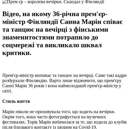
Відео, на якому 36-річна прем'єр-
міністр Фінляндії Санна Марін співає
та танцює на вечірці з фінськими
знаменитостями потрапило до
соцмережі та викликало шквал
критики.
Прем'єр-міністр випиває та танцює на вечірці. Саме такі кадри
розбурхали Фінляндію. Варто лише відзначити, що прем'єру
Санні Марін 36 років і вона наймолодший прем'єр-міністр у
світі.
Стиль життя
Марін ніколи не приховувала того, що ходить на вечірки.
Окрім того, вона часто фотографується на музичних
фестивалях. Торік Марін вибачилася за те, що ходила до клубів
після близького контакту із хворим на Covid-19.