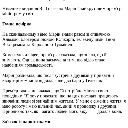
Німецьке видання Bild назвало Марін "найкрутішим прем'єр-
міністром у світі".
Гучна вечірка
На скандальному відео Марін зняли разом зі співачкою
Альмою, блогером Ілоною Юлікорпі, телеведучими Тінні
Вікстремом та Кароліною Туомінен.
Коментуючи відео, прем'єрка сказала, що знала, що її
знімають. Однак вона засмучена тим, що відео стало
надбанням громадськості.
Марін розповіла, що після зустрічі з друзями у приватній
квартирі компанія відвідала ще два бари у Гельсінкі.
Прем'єр також не вважає, що їй потрібно міняти свою
поведінку. “Я хочу показати, що на цих посадах працюють
звичайні люди зі звичайним життям. У мене є сімейне життя, я
маю роботу і маю вільний час, який я проводжу з друзями.
Приблизно так, як і багато людей мого віку”, — додала вона.
Зв'язок із наркотиками