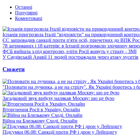
Останні
Популярні
Коментовані
Іспанія пригрозила Італії "відповісти" на прикордонний контро
ЄС запровадив санкції проти п'яти осіб, причетних до ВПК Росі
78 затриманих і 18 катерів: в Іспанії розгромили злочинну мер
ФСБ вийшла з-під контролю, еліти Росії живуть у страху - ЗМІ
У Саудівській Аравії 11 людей постраждали через атаку хуситів
Сюжети
"Полювати на лучника, а не на стрілу". Як Україні боротись з 
Загадковий звук вибуху налякав Москву: що це було
Вторгнення Росії в Україну. Онлайн
Війна на Близькому Сході. Онлайн
Підсумки 06.08: Санкції проти РФ і дрон у Лейпцигу