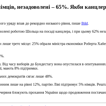
німців, незадоволені – 65%. Якби канцл
ого уряду впав до рекордно низького рівня, пише
Bild
.
волені роботою Шольца на посаді канцлера, і при цьому 62% нез
ише третє місце: 25% обрали міністра економіки Роберта Хабека
5%.
 Від часу виборів до Бундестагу вона опустилася в опитуваннях
ії, мають 8% підтримки.
ьних демократів сягає лише 48%.
нним лише на рівні 12%, партію Ліві підтримує 5% німців. Решт
у червня блокують прохання України щодо продовження постачан