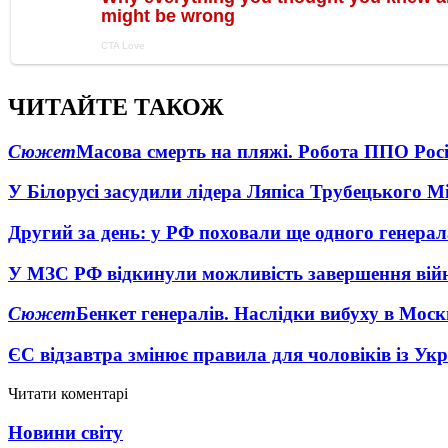
ЧИТАЙТЕ ТАКОЖ
Сюжет
Масова смерть на пляжі. Робота ППО Росі
У Білорусі засудили лідера Ляпіса Трубецького М
Другий за день: у РФ поховали ще одного генерал
У МЗС РФ відкинули можливість завершення вій
Сюжет
Бенкет генералів. Наслідки вибуху в Моск
ЄС відзавтра змінює правила для чоловіків із Ук
Читати коментарі
Новини світу