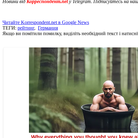
Новини від
Корреспондент.net
у Telegram. Підписуйтесь на на
Читайте Korrespondent.net в Google News
ТЕГИ:
рейтинг
,
Германия
Якщо ви помітили помилку, виділіть необхідний текст і натисніт