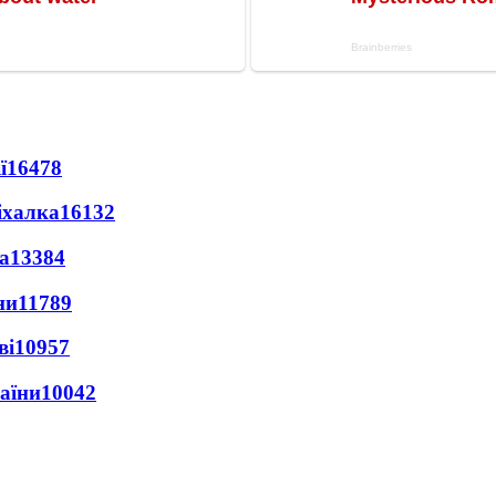
ї
16478
іхалка
16132
а
13384
ни
11789
ві
10957
раїни
10042