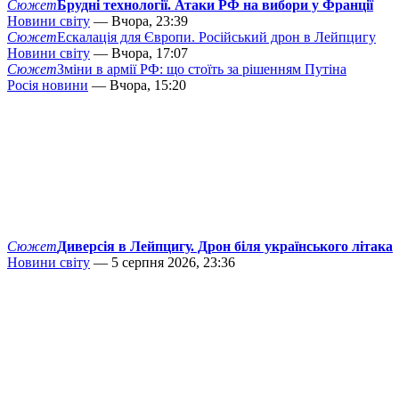
Сюжет
Брудні технології. Атаки РФ на вибори у Франції
Новини світу
— Вчора, 23:39
Сюжет
Ескалація для Європи. Російський дрон в Лейпцигу
Новини світу
— Вчора, 17:07
Сюжет
Зміни в армії РФ: що стоїть за рішенням Путіна
Росія новини
— Вчора, 15:20
Сюжет
Диверсія в Лейпцигу. Дрон біля українського літака
Новини світу
— 5 серпня 2026, 23:36