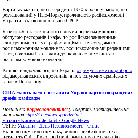
Варто зауважити, що із середини 1970-х років у районі, що
розташований у Нью-Йорку, проживають російськомовні
мігранти із країн колишнього СРСР.
Брайтон-Біч також широко відомий російськомовною
обслугою ресторанів і кафе, по-російськи закличними
концертними залами, радіостанціями і телестудіями з
російськомовним мовленням, російськомовними редакціями
газет, школами і закладами дошкільного виховання з
російською мовою навчання.
Раніше повідомлялося, що Україна
отримуватиме нову зброю
від американських виробників, а не з існуючих армійських
запасів Пентагону.
США мають намір поставити Україні партію покращених
дронів-камікадзе
Новини від
Корреспондент.net
у Telegram. Підписуйтесь на
наш канал
https://t.me/korrespondentnet
Читайте Korrespondent.net в Google News
ТЕГИ:
Украина
,
День Независимости
,
улица
Якщо ви помітили помилку, виділіть необхідний текст і
натисніть Ctrl + Enter, щоб повідомити про це редакцію.