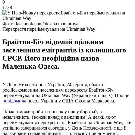
0
1738
Фото: facebook.com/oksana.markarova
Перехрестя перейменували на Ukrainian Way
Брайтон-Біч відомий щільним
заселенням емігрантів із колишнього
СРСР. Його неофіційна назва –
Маленька Одеса.
У День Незалежності України, 24 серпня, обжите
російськомовним населенням перехрестя Брайтон-Біч
перейменували на Ukrainian Way (Український шлях). Про це
повідомила
посол України у США Оксана Маркарова.
"Кожен може зробити внесок у нашу боротьбу за
незалежність, і кожен вклад є важливим! А деякі, як-от
перейменування перехрестя на Брайтоні на Ukrainian Way, яке
успішно завершилося сьогодні, у День Незалежності, є ще й
надзвичайно символічними!" – йдеться у повідомленні.