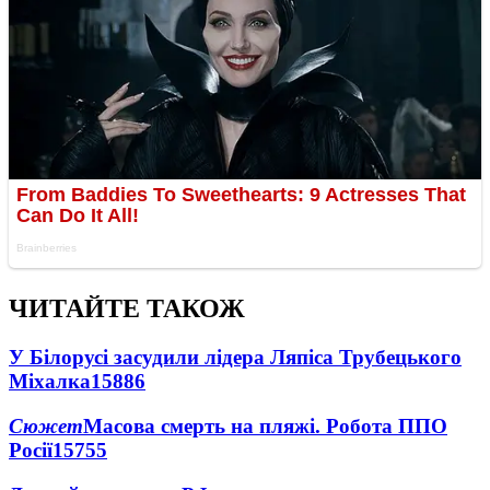
ЧИТАЙТЕ ТАКОЖ
У Білорусі засудили лідера Ляпіса Трубецького
Міхалка
15886
Сюжет
Масова смерть на пляжі. Робота ППО
Росії
15755