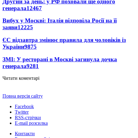
Другий за день: у РФ поховали ще одного
генерала
12467
Вибух у Москві: Італія відповіла Росії на її
заяви
12225
ЄС відзавтра змінює правила для чоловіків із
України
9875
ЗМІ: У ресторані в Москві загинула дочка
генерала
9281
Читати коментарі
Повна версія сайту
Facebook
Twitter
RSS-стрічки
E-mail розсилка
Контакти