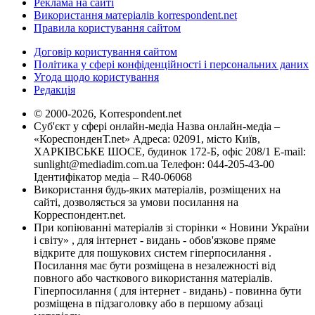
Реклама на сайті
Використання матеріалів korrespondent.net
Правила користування сайтом
Договір користування сайтом
Політика у сфері конфіденційності і персональних даних
Угода щодо користування
Редакція
© 2000-2026, Korrespondent.net
Суб'єкт у сфері онлайн-медіа Назва онлайн-медіа –
«КореспонденТ.net» Адреса: 02091, місто Київ,
ХАРКІВСЬКЕ ШОСЕ, будинок 172-Б, офіс 208/1 E-mail:
sunlight@mediadim.com.ua
Телефон: 044-205-43-00
Ідентифікатор медіа – R40-06068
Використання будь-яких матеріалів, розміщених на
сайті, дозволяється за умови посилання на
Корреспондент.net.
При копіюванні матеріалів зі сторінки « Новини України
і світу» , для інтернет - видань - обов'язкове пряме
відкрите для пошукових систем гіперпосилання .
Посилання має бути розміщена в незалежності від
повного або часткового використання матеріалів.
Гіперпосилання ( для інтернет - видань) - повинна бути
розміщена в підзаголовку або в першому абзаці