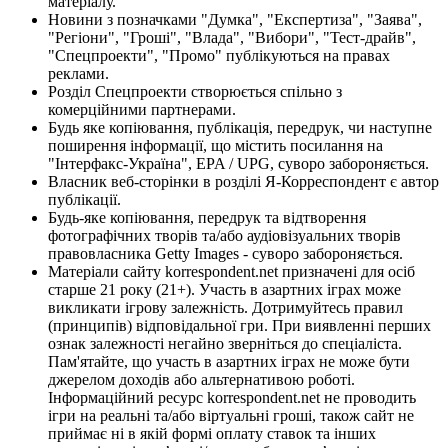
матеріалу.
Новини з позначками "Думка", "Експертиза", "Заява",
"Регіони", "Гроші", "Влада", "Вибори", "Тест-драйв",
"Спецпроекти", "Промо" публікуються на правах
реклами.
Розділ Спецпроекти створюється спільно з
комерційними партнерами.
Будь яке копіювання, публікація, передрук, чи наступне
поширення інформації, що містить посилання на
"Інтерфакс-Україна", EPA / UPG, суворо забороняється.
Власник веб-сторінки в розділі Я-Корреспондент є автор
публікації.
Будь-яке копіювання, передрук та відтворення
фотографічних творів та/або аудіовізуальних творів
правовласника Getty Images - суворо забороняється.
Матеріали сайту korrespondent.net призначені для осіб
старше 21 року (21+). Участь в азартних іграх може
викликати ігрову залежність. Дотримуйтесь правил
(принципів) відповідальної гри. При виявленні перших
ознак залежності негайно зверніться до спеціаліста.
Пам'ятайте, що участь в азартних іграх не може бути
джерелом доходів або альтернативою роботі.
Інформаційний ресурс korrespondent.net не проводить
ігри на реальні та/або віртуальні гроші, також сайт не
приймає ні в якій формі оплату ставок та інших