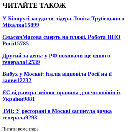
ЧИТАЙТЕ ТАКОЖ
У Білорусі засудили лідера Ляпіса Трубецького
Міхалка
15899
Сюжет
Масова смерть на пляжі. Робота ППО
Росії
15785
Другий за день: у РФ поховали ще одного
генерала
12539
Вибух у Москві: Італія відповіла Росії на її
заяви
12232
ЄС відзавтра змінює правила для чоловіків із
України
9881
ЗМІ: У ресторані в Москві загинула дочка
генерала
9293
Читати коментарі