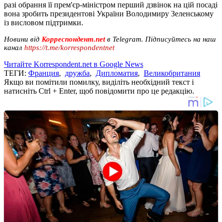
разі обрання її прем'єр-міністром перший дзвінок на цій посаді
вона зробить президентові України Володимиру Зеленському
із висловом підтримки.
Новини від
Корреспондент.net
в Telegram. Підписуйтесь на наш
канал
https://t.me/korrespondentnet
Читайте Korrespondent.net в Google News
ТЕГИ:
Франция
,
дружба
,
Дипломатия
,
Великобритания
Якщо ви помітили помилку, виділіть необхідний текст і
натисніть Ctrl + Enter, щоб повідомити про це редакцію.