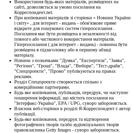
Використання будь-яких матеріалів, розміщених на
сайті, дозволяється за умови посилання на
Корреспондент.net.
При копіюванні матеріалів зі сторінки « Новини України
і світу» , для інтернет - видань - обов'язкове пряме
відкрите для пошукових систем гіперпосилання .
Посилання має бути розміщена в незалежності від
повного або часткового використання матеріалів.
Гіперпосилання ( для інтернет - видань) - повинна бути
розміщена в підзаголовку або в першому абзаці
матеріалу.
Новини з позначками "Думка", "Експертиза", "Заява",
"Регіони", "Гроші", "Влада", "Вибори", "Тест-драйв",
"Спецпроекти", "Промо" публікуються на правах
реклами.
Розділ Спецпроекти створюється спільно з
комерційними партнерами.
Будь яке копіювання, публікація, передрук, чи наступне
поширення інформації, що містить посилання на
"Інтерфакс-Україна", EPA / UPG, суворо забороняється.
Власник веб-сторінки в розділі Я-Корреспондент є автор
публікації.
Будь-яке копіювання, передрук та відтворення
фотографічних творів та/або аудіовізуальних творів
правовласника Getty Images - суворо забороняється.