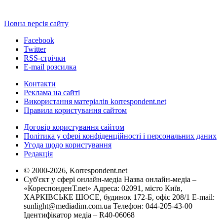
Повна версія сайту
Facebook
Twitter
RSS-стрічки
E-mail розсилка
Контакти
Реклама на сайті
Використання матеріалів korrespondent.net
Правила користування сайтом
Договір користування сайтом
Політика у сфері конфіденційності і персональних даних
Угода щодо користування
Редакція
© 2000-2026, Korrespondent.net
Суб'єкт у сфері онлайн-медіа Назва онлайн-медіа –
«КореспонденТ.net» Адреса: 02091, місто Київ,
ХАРКІВСЬКЕ ШОСЕ, будинок 172-Б, офіс 208/1 E-mail:
sunlight@mediadim.com.ua
Телефон: 044-205-43-00
Ідентифікатор медіа – R40-06068