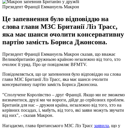
Президент Франції Еммануель Макрон
Це запевнення було відповіддю на
слова глави МЗС Британії Ліз Трасс,
яка має шанси очолити консервативну
партію замість Бориса Джонсона.
Президент Франції Еммануель Макрон сказав, що вважає
Великобританію дружньою країною незалежно від того, хто
очолює її уряд. Про це повідомляє BFMTV.
Повідомляється, що це запевнення було відповіддю на слова
глави МЗС Британії Ліз Трасс, яка має шанси очолити
консервативну партію замість Бориса Джонсона.
"Сполучене Королівство – друг Франції. Якщо ми не зможемо
визначитися, друзі ми чи вороги, дійде до серйозних проблем.
Британія для нас – дружня країна, незалежно від того, хто на
керівних посадах, і, мабуть, від того, які заяви можуть звучати
від них", - сказав Макрон.
Нагадаємо, глава британського МЗС Ліз Трасс
заявила
, що у