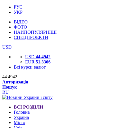
РУС
УКР
ВІДЕО
ФОТО
НАЙПОПУЛЯРНІШІ
СПЕЦПРОЕКТИ
USD
USD
44.4942
EUR
51.3366
Всі курси валют
44.4942
Авторизація
Пошук
RU
ВСІ РОЗДІЛИ
Головна
Україна
Місто
Світ