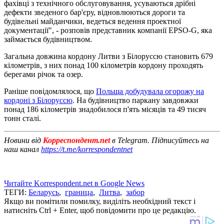
фахівці з технічного обслуговування, усуваються дрібні
дефекти зведеного бар'єру, відновлюються дороги та
будівельні майданчики, ведеться ведення проектної
документації", - розповів представник компанії EPSO-G, яка
займається будівництвом.
Загальна довжина кордону Литви з Білоруссю становить 679
кілометрів, з них понад 100 кілометрів кордону проходять
берегами річок та озер.
Раніше повідомлялося, що
Польща добудувала огорожу на
кордоні з Білоруссю
. На будівництво паркану завдовжки
понад 186 кілометрів знадобилося п'ять місяців та 49 тисяч
тонн сталі.
Новини від
Корреспондент.net
в Telegram. Підписуйтесь на
наш канал
https://t.me/korrespondentnet
Читайте Korrespondent.net в Google News
ТЕГИ:
Беларусь
,
граница
,
Литва
,
забор
Якщо ви помітили помилку, виділіть необхідний текст і
натисніть Ctrl + Enter, щоб повідомити про це редакцію.