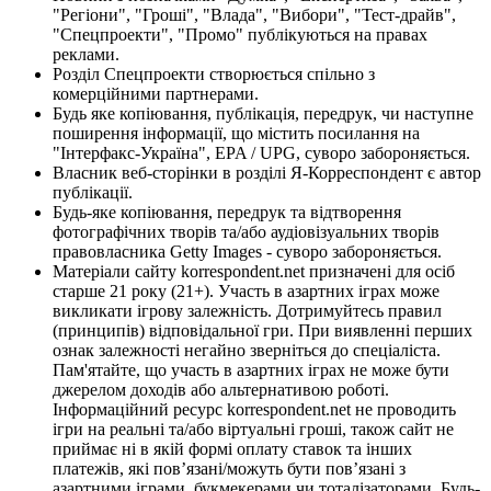
"Регіони", "Гроші", "Влада", "Вибори", "Тест-драйв",
"Спецпроекти", "Промо" публікуються на правах
реклами.
Розділ Спецпроекти створюється спільно з
комерційними партнерами.
Будь яке копіювання, публікація, передрук, чи наступне
поширення інформації, що містить посилання на
"Інтерфакс-Україна", EPA / UPG, суворо забороняється.
Власник веб-сторінки в розділі Я-Корреспондент є автор
публікації.
Будь-яке копіювання, передрук та відтворення
фотографічних творів та/або аудіовізуальних творів
правовласника Getty Images - суворо забороняється.
Матеріали сайту korrespondent.net призначені для осіб
старше 21 року (21+). Участь в азартних іграх може
викликати ігрову залежність. Дотримуйтесь правил
(принципів) відповідальної гри. При виявленні перших
ознак залежності негайно зверніться до спеціаліста.
Пам'ятайте, що участь в азартних іграх не може бути
джерелом доходів або альтернативою роботі.
Інформаційний ресурс korrespondent.net не проводить
ігри на реальні та/або віртуальні гроші, також сайт не
приймає ні в якій формі оплату ставок та інших
платежів, які пов’язані/можуть бути пов’язані з
азартними іграми, букмекерами чи тоталізаторами. Будь-