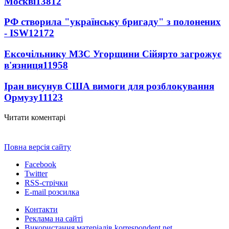
Москві
13812
РФ створила "українську бригаду" з полонених
- ISW
12172
Ексочільнику МЗС Угорщини Сійярто загрожує
в'язниця
11958
Іран висунув США вимоги для розблокування
Ормузу
11123
Читати коментарі
Повна версія сайту
Facebook
Twitter
RSS-стрічки
E-mail розсилка
Контакти
Реклама на сайті
Використання матеріалів korrespondent.net