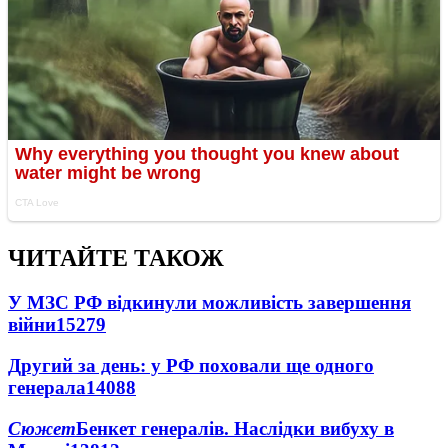
ЧИТАЙТЕ ТАКОЖ
У МЗС РФ відкинули можливість завершення
війни
15279
Другий за день: у РФ поховали ще одного
генерала
14088
Сюжет
Бенкет генералів. Наслідки вибуху в