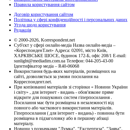
Правила користування сайтом
Договір користування сайтом
Політика у сфері конфіденційності і персональних даних
Угода щодо користування
Редакція
© 2000-2026, Korrespondent.net
Суб'єкт у сфері онлайн-медіа Назва онлайн-медіа –
«КореспонденТ.net» Адреса: 02091, місто Київ,
ХАРКІВСЬКЕ ШОСЕ, будинок 172-Б, офіс 208/1 E-mail:
sunlight@mediadim.com.ua
Телефон: 044-205-43-00
Ідентифікатор медіа – R40-06068
Використання будь-яких матеріалів, розміщених на
сайті, дозволяється за умови посилання на
Корреспондент.net.
При копіюванні матеріалів зі сторінки « Новини України
і світу» , для інтернет - видань - обов'язкове пряме
відкрите для пошукових систем гіперпосилання .
Посилання має бути розміщена в незалежності від
повного або часткового використання матеріалів.
Гіперпосилання ( для інтернет - видань) - повинна бути
розміщена в підзаголовку або в першому абзаці
матеріалу.
Новини з позначками "Думка", "Експертиза", "Заява",