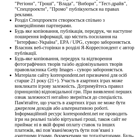
"Регіони", "Гроші", "Влада", "Вибори", "Тест-драйв",
"Спецпроекти", "Промо" публікуються на правах
реклами.
Розділ Спецпроекти створюється спільно з
комерційними партнерами.
Будь яке копіювання, публікація, передрук, чи наступне
поширення інформації, що містить посилання на
"Інтерфакс-Україна", EPA / UPG, суворо забороняється.
Власник веб-сторінки в розділі Я-Корреспондент є автор
публікації.
Будь-яке копіювання, передрук та відтворення
фотографічних творів та/або аудіовізуальних творів
правовласника Getty Images - суворо забороняється.
Матеріали сайту korrespondent.net призначені для осіб
старше 21 року (21+). Участь в азартних іграх може
викликати ігрову залежність. Дотримуйтесь правил
(принципів) відповідальної гри. При виявленні перших
ознак залежності негайно зверніться до спеціаліста.
Пам'ятайте, що участь в азартних іграх не може бути
джерелом доходів або альтернативою роботі.
Інформаційний ресурс korrespondent.net не проводить
ігри на реальні та/або віртуальні гроші, також сайт не
приймає ні в якій формі оплату ставок та інших
платежів, які пов’язані/можуть бути пов’язані з
азартними іграми, букмекерами чи тоталізаторами. Будь-