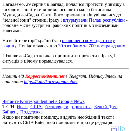
Нагадаємо, 29 серпня в Багдаді почалися протести у зв'язку з
виходом з політики впливового шиїтського богослова
Муктади ас-Садра. Сотні його прихильників увірвалися до
"зеленої зони" столиці Іраку і
штурмували Палац республіки
-
головне місце зустрічей іракських політиків з іноземними
колегами.
На всій території країни було
оголошено комендантську
годину
. Повідомлялося про
30 загиблих та 700 постраждалих
.
Пізніше ас-Садр закликав припинити протести в Іраку, і
ситуація в цілому нормалізувалася.
Новини від
Корреспондент.net
в Telegram. Підписуйтесь на
наш канал
https://t.me/korrespondentnet
Читайте Korrespondent.net в Google News
ТЕГИ:
Ирак
,
США
,
беспорядки
,
протесты
,
Белый Дом
,
Байден
,
Поддержка
Якщо ви помітили помилку, виділіть необхідний текст і
натисніть Ctrl + Enter, щоб повідомити про це редакцію.