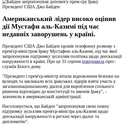
Президент США Джо Байден
Американський лідер високо оцінив
дії Мустафи аль-Казимі під час
недавніх заворушень у країні.
Президент США Джо Байден провів телефонну розмову з
прем'єр-міністром Іраку Мустафою аль-Казимі, під час якої
запропонував підтримку зусиллям політика щодо деескалації
напруженості в країні. Про це 31 серпня
повідомила
прес-
служба Білого дому.
"Президент і прем'єр-міністр вітали відновлення безпеки на
вулицях та закликали всіх іракських лідерів взяти участь у
загальнонаціональному діалозі для вироблення спільного
рішення відповідно до конституції та законів Іраку", -
зазначили в американській адміністрації.
Наголошується, що Байден "запропонував свою повну
підтримку зусиллям прем'єр-міністра аль-Казимі щодо
деескалації напруженості в регіоні через діалог та
дипломатію".