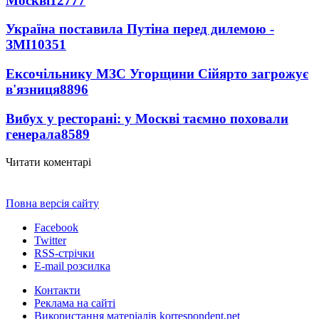
Москві
12777
Україна поставила Путіна перед дилемою -
ЗМІ
10351
Ексочільнику МЗС Угорщини Сійярто загрожує
в'язниця
8896
Вибух у ресторані: у Москві таємно поховали
генерала
8589
Читати коментарі
Повна версія сайту
Facebook
Twitter
RSS-стрічки
E-mail розсилка
Контакти
Реклама на сайті
Використання матеріалів korrespondent.net