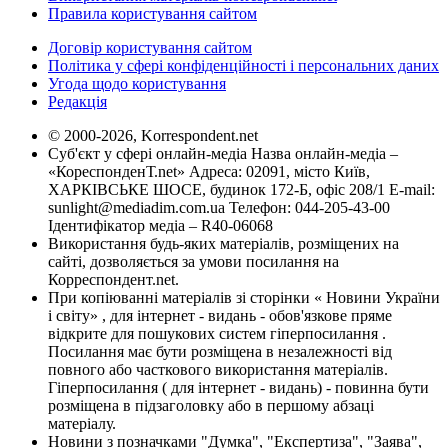
Правила користування сайтом
Договір користування сайтом
Політика у сфері конфіденційності і персональних даних
Угода щодо користування
Редакція
© 2000-2026, Korrespondent.net
Суб'єкт у сфері онлайн-медіа Назва онлайн-медіа –
«КореспонденТ.net» Адреса: 02091, місто Київ,
ХАРКІВСЬКЕ ШОСЕ, будинок 172-Б, офіс 208/1 E-mail:
sunlight@mediadim.com.ua
Телефон: 044-205-43-00
Ідентифікатор медіа – R40-06068
Використання будь-яких матеріалів, розміщених на
сайті, дозволяється за умови посилання на
Корреспондент.net.
При копіюванні матеріалів зі сторінки « Новини України
і світу» , для інтернет - видань - обов'язкове пряме
відкрите для пошукових систем гіперпосилання .
Посилання має бути розміщена в незалежності від
повного або часткового використання матеріалів.
Гіперпосилання ( для інтернет - видань) - повинна бути
розміщена в підзаголовку або в першому абзаці
матеріалу.
Новини з позначками "Думка", "Експертиза", "Заява",