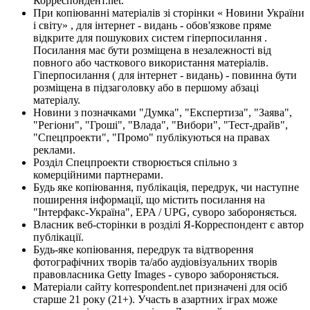
Корреспондент.net.
При копіюванні матеріалів зі сторінки « Новини України
і світу» , для інтернет - видань - обов'язкове пряме
відкрите для пошукових систем гіперпосилання .
Посилання має бути розміщена в незалежності від
повного або часткового використання матеріалів.
Гіперпосилання ( для інтернет - видань) - повинна бути
розміщена в підзаголовку або в першому абзаці
матеріалу.
Новини з позначками "Думка", "Експертиза", "Заява",
"Регіони", "Гроші", "Влада", "Вибори", "Тест-драйв",
"Спецпроекти", "Промо" публікуються на правах
реклами.
Розділ Спецпроекти створюється спільно з
комерційними партнерами.
Будь яке копіювання, публікація, передрук, чи наступне
поширення інформації, що містить посилання на
"Інтерфакс-Україна", EPA / UPG, суворо забороняється.
Власник веб-сторінки в розділі Я-Корреспондент є автор
публікації.
Будь-яке копіювання, передрук та відтворення
фотографічних творів та/або аудіовізуальних творів
правовласника Getty Images - суворо забороняється.
Матеріали сайту korrespondent.net призначені для осіб
старше 21 року (21+). Участь в азартних іграх може