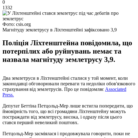
0
1332
Фото: csis.org
Магнітуду землетрусу в Ліхтенштейні зафіксовано 3,9
Поліція Ліхтенштейна повідомила, що
потерпілих або руйнувань немає та
назвала магнітуду землетрусу 3,9.
Два землетруси в Ліхтенштейні сталися у той момент, коли
законодавці обговорювали переваги та недоліки обов'язкового
страхування від землетрусів. Про це повідомляє
Associated
Press.
Депутат Беттіна Петцольд-Мер лише встигла попередити, що
ймовірність того, що всі громадяни Ліхтенштейну можуть
постраждати від землетрусу, висока, і одразу після цього
стався перший невеликий поштовх.
Петцольд-Мер засміялася і продовжувала говорити, поки не