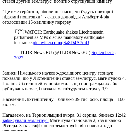
стався другий землетрус, помітно струснувши кімнату.
"Це вже серйозно, ніколи не знаєш, чи будуть повторні
підземні поштовхи", - сказав доповідач Альберт Фрік,
оголосивши 15-хвилинну перерву.
🇱🇮 WATCH: Earthquake shakes Liechtenstein
parliament as MPs discuss mandatory earthquake
insurance.
pic.twitter.com/qSa8D4A7mU
— TLDR News EU (@TLDRNewsEU)
September 2,
2022
Записи Німецького науково-дослідного центру геонаук
показали, що у Ліхтенштейні стався землетрус, магнітудою 4.
Поліція Ліхтенштейну повідомила, що постраждалих або
руйнувань немає, і назвала магнітуду землетрусу 3,9.
Населення Ліхтенштейну – близько 39 тис. осіб, площа – 160
кв. км.
Нагадаємо, на Тернопільщині вчора, 31 серпня, близько 12:42
зафіксували землетрус.
Магнітуда становила 2,5 за шкалою
Ріхтера. За класифікацією землетрусів він належить до
невідчутних.