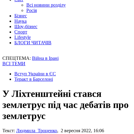
Всі новини розділу
Росія
Бізнес
Наука
Шоу-бізнес
Спорт
Lifestyle
БЛОГИ ЧИТАЧІВ
СПЕЦТЕМА:
Війна в Ірані
ВСІ ТЕМИ
Вступ України в ЄС
Теракт в Барселоні
У Ліхтенштейні стався
землетрус під час дебатів про
землетрус
Текст:
Людмила Троценко
, 2 вересня 2022, 16:06