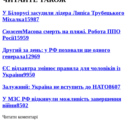
У Білорусі засудили лідера Ляпіса Трубецького
Міхалка
15987
Сюжет
Масова смерть на пляжі. Робота ППО
Росії
15959
Другий за день: у РФ поховали ще одного
генерала
12969
ЄС відзавтра змінює правила для чоловіків із
України
9950
Залужний: Україна не вступить до НАТО
8607
У МЗС РФ відкинули можливість завершення
війни
8502
Читати коментарі