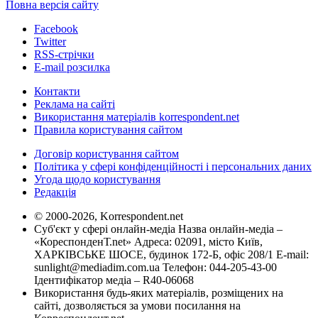
Повна версія сайту
Facebook
Twitter
RSS-стрічки
E-mail розсилка
Контакти
Реклама на сайті
Використання матеріалів korrespondent.net
Правила користування сайтом
Договір користування сайтом
Політика у сфері конфіденційності і персональних даних
Угода щодо користування
Редакція
© 2000-2026, Korrespondent.net
Суб'єкт у сфері онлайн-медіа Назва онлайн-медіа –
«КореспонденТ.net» Адреса: 02091, місто Київ,
ХАРКІВСЬКЕ ШОСЕ, будинок 172-Б, офіс 208/1 E-mail:
sunlight@mediadim.com.ua
Телефон: 044-205-43-00
Ідентифікатор медіа – R40-06068
Використання будь-яких матеріалів, розміщених на
сайті, дозволяється за умови посилання на