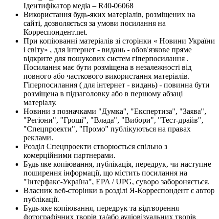
Ідентифікатор медіа – R40-06068
Використання будь-яких матеріалів, розміщених на
сайті, дозволяється за умови посилання на
Корреспондент.net.
При копіюванні матеріалів зі сторінки « Новини України
і світу» , для інтернет - видань - обов'язкове пряме
відкрите для пошукових систем гіперпосилання .
Посилання має бути розміщена в незалежності від
повного або часткового використання матеріалів.
Гіперпосилання ( для інтернет - видань) - повинна бути
розміщена в підзаголовку або в першому абзаці
матеріалу.
Новини з позначками "Думка", "Експертиза", "Заява",
"Регіони", "Гроші", "Влада", "Вибори", "Тест-драйв",
"Спецпроекти", "Промо" публікуються на правах
реклами.
Розділ Спецпроекти створюється спільно з
комерційними партнерами.
Будь яке копіювання, публікація, передрук, чи наступне
поширення інформації, що містить посилання на
"Інтерфакс-Україна", EPA / UPG, суворо забороняється.
Власник веб-сторінки в розділі Я-Корреспондент є автор
публікації.
Будь-яке копіювання, передрук та відтворення
фотографічних творів та/або аудіовізуальних творів