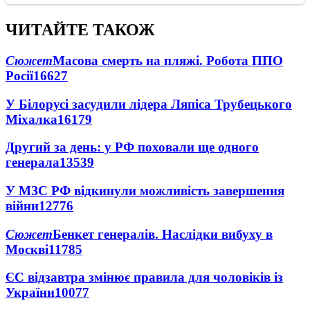
ЧИТАЙТЕ ТАКОЖ
Сюжет
Масова смерть на пляжі. Робота ППО
Росії
16627
У Білорусі засудили лідера Ляпіса Трубецького
Міхалка
16179
Другий за день: у РФ поховали ще одного
генерала
13539
У МЗС РФ відкинули можливість завершення
війни
12776
Сюжет
Бенкет генералів. Наслідки вибуху в
Москві
11785
ЄС відзавтра змінює правила для чоловіків із
України
10077