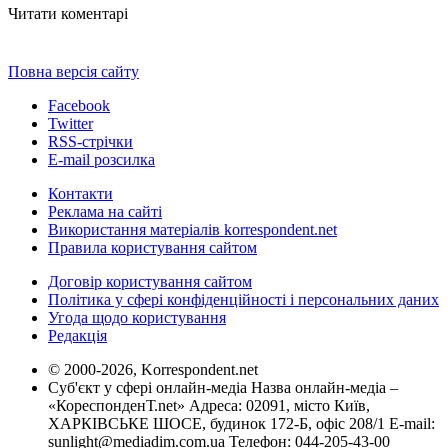
Читати коментарі
Повна версія сайту
Facebook
Twitter
RSS-стрічки
E-mail розсилка
Контакти
Реклама на сайті
Використання матеріалів korrespondent.net
Правила користування сайтом
Договір користування сайтом
Політика у сфері конфіденційності і персональних даних
Угода щодо користування
Редакція
© 2000-2026, Korrespondent.net
Суб'єкт у сфері онлайн-медіа Назва онлайн-медіа –
«КореспонденТ.net» Адреса: 02091, місто Київ,
ХАРКІВСЬКЕ ШОСЕ, будинок 172-Б, офіс 208/1 E-mail:
sunlight@mediadim.com.ua
Телефон: 044-205-43-00