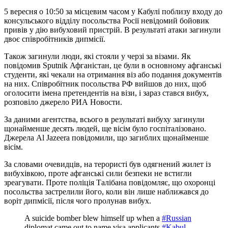
5 вересня о 10:50 за місцевим часом у Кабулі поблизу входу до
консульського відділу посольства Росії невідомий бойовик
привів у дію вибуховий пристрій. В результаті атаки загинули
двоє співробітників дипмісії.
Також загинули люди, які стояли у черзі за візами. Як
повідомив Sputnik Афганістан, це були в основному афганські
студенти, які чекали на отримання віз або подання документів
на них. Співробітник посольства РФ вийшов до них, щоб
оголосити імена претендентів на візи, і зараз стався вибух,
розповіло джерело РИА Новости.
За даними агентства, всього в результаті вибуху загинули
щонайменше десять людей, ще вісім було госпіталізовано.
Джерела Al Jazeera повідомили, що загиблих щонайменше
вісім.
За словами очевидців, на терористі був одягнений жилет із
вибухівкою, проте афганські сили безпеки не встигли
зреагувати. Проте поліція Талібана повідомляє, що охоронці
посольства застрелили його, коли він лише наближався до
воріт дипмісії, після чого пролунав вибух.
A suicide bomber blew himself up when a
#Russian
diplomat came out to name visa applicants.
#Kabul