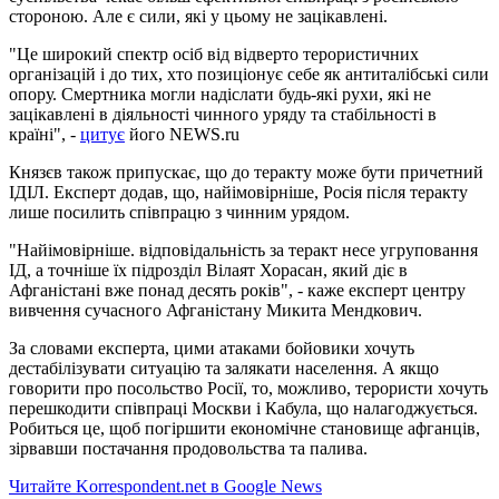
стороною. Але є сили, які у цьому не зацікавлені.
"Це широкий спектр осіб від відверто терористичних
організацій і до тих, хто позиціонує себе як антиталібські сили
опору. Смертника могли надіслати будь-які рухи, які не
зацікавлені в діяльності чинного уряду та стабільності в
країні", -
цитує
його NEWS.ru
Князєв також припускає, що до теракту може бути причетний
ІДІЛ. Експерт додав, що, найімовірніше, Росія після теракту
лише посилить співпрацю з чинним урядом.
"Найімовірніше. відповідальність за теракт несе угруповання
ІД, а точніше їх підрозділ Вілаят Хорасан, який діє в
Афганістані вже понад десять років", - каже експерт центру
вивчення сучасного Афганістану Микита Мендкович.
За словами експерта, цими атаками бойовики хочуть
дестабілізувати ситуацію та залякати населення. А якщо
говорити про посольство Росії, то, можливо, терористи хочуть
перешкодити співпраці Москви і Кабула, що налагоджується.
Робиться це, щоб погіршити економічне становище афганців,
зірвавши постачання продовольства та палива.
Читайте Korrespondent.net в Google News