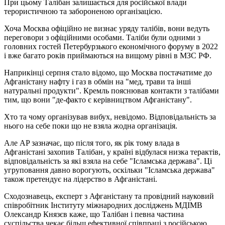
При цьому Талібан залишається для російської влади
терористичною та забороненою організацією.
Хоча Москва офіційно не визнає уряду талібів, вони ведуть
переговори з офіційними особами. Таліби були одними з
головних гостей Петербурзького економічного форуму в 2022
і вже багато років приймаються на вищому рівні в МЗС РФ.
Наприкінці серпня стало відомо, що Москва постачатиме до
Афганістану нафту і газ в обмін на "мед, трави та інші
натуральні продукти". Кремль пояснював контакти з талібами
тим, що вони "де-факто є керівництвом Афганістану".
Хто та чому організував вибух, невідомо. Відповідальність за
нього на себе поки що не взяла жодна організація.
Але AP зазначає, що після того, як рік тому влада в
Афганістані захопив Талібан, у країні відбулася низка терактів,
відповідальність за які взяла на себе "Ісламська держава". Ці
угруповання давно ворогують, оскільки "Ісламська держава"
також претендує на лідерство в Афганістані.
Сходознавець, експерт з Афганістану та провідний науковий
співробітник Інституту міжнародних досліджень МДІМВ
Олександр Князєв каже, що Талібан і певна частина
суспільства чекає більш ефективної співпраці з російською