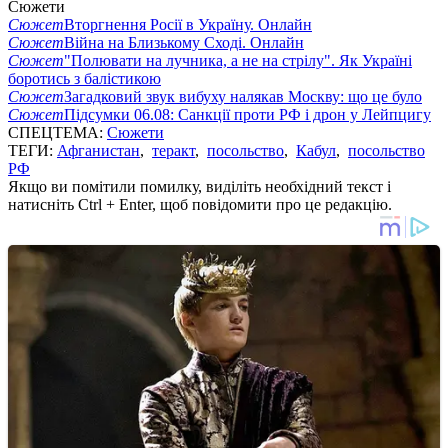
Сюжети
Сюжет
Вторгнення Росії в Україну. Онлайн
Сюжет
Війна на Близькому Сході. Онлайн
Сюжет
"Полювати на лучника, а не на стрілу". Як Україні
боротись з балістикою
Сюжет
Загадковий звук вибуху налякав Москву: що це було
Сюжет
Підсумки 06.08: Санкції проти РФ і дрон у Лейпцигу
СПЕЦТЕМА:
Сюжети
ТЕГИ:
Афганистан
,
теракт
,
посольство
,
Кабул
,
посольство
РФ
Якщо ви помітили помилку, виділіть необхідний текст і
натисніть Ctrl + Enter, щоб повідомити про це редакцію.