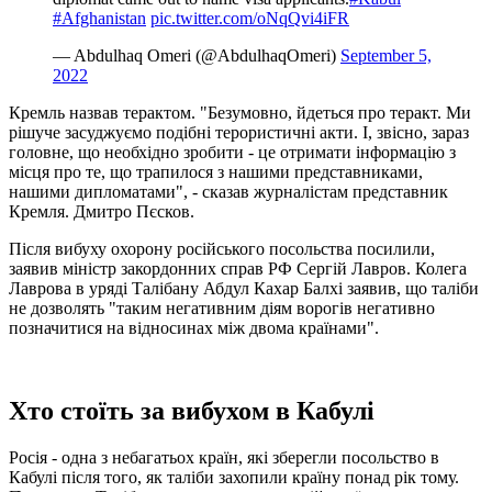
#Afghanistan
pic.twitter.com/oNqQvi4iFR
— Abdulhaq Omeri (@AbdulhaqOmeri)
September 5,
2022
Кремль назвав терактом. "Безумовно, йдеться про теракт. Ми
рішуче засуджуємо подібні терористичні акти. І, звісно, ​​зараз
головне, що необхідно зробити - це отримати інформацію з
місця про те, що трапилося з нашими представниками,
нашими дипломатами", - сказав журналістам представник
Кремля. Дмитро Пєсков.
Після вибуху охорону російського посольства посилили,
заявив міністр закордонних справ РФ Сергій Лавров. Колега
Лаврова в уряді Талібану Абдул Кахар Балхі заявив, що таліби
не дозволять "таким негативним діям ворогів негативно
позначитися на відносинах між двома країнами".
Хто стоїть за вибухом в Кабулі
Росія - одна з небагатьох країн, які зберегли посольство в
Кабулі після того, як таліби захопили країну понад рік тому.