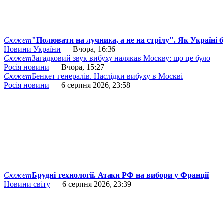
Сюжет
"Полювати на лучника, а не на стрілу". Як Україні 
Новини України
— Вчора, 16:36
Сюжет
Загадковий звук вибуху налякав Москву: що це було
Росія новини
— Вчора, 15:27
Сюжет
Бенкет генералів. Наслідки вибуху в Москві
Росія новини
— 6 серпня 2026, 23:58
Сюжет
Брудні технології. Атаки РФ на вибори у Франції
Новини світу
— 6 серпня 2026, 23:39