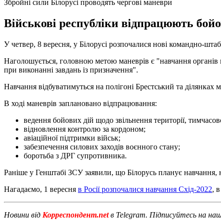
Збройні сили Білорусі проводять чергові маневри
Військові республіки відпрацюють бойов
У четвер, 8 вересня, у Білорусі розпочалися нові командно-шт
Наголошується, головною метою маневрів є "навчання органів 
при виконанні завдань із призначення".
Навчання відбуватимуться на полігоні Брестський та ділянках мі
В ході маневрів заплановано відпрацювання:
ведення бойових дій щодо звільнення території, тимчасо
відновлення контролю за кордоном;
авіаційної підтримки військ;
забезпечення силових заходів воєнного стану;
боротьба з ДРГ супротивника.
Раніше у Генштабі ЗСУ заявили, що Білорусь планує навчання,
Нагадаємо, 1 вересня
в Росії розпочалися навчання Схід-2022
, 
Новини від
Корреспондент.net
в Telegram. Підписуйтесь на на