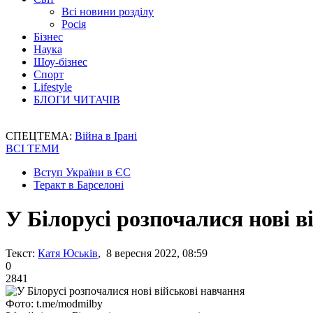
Всі новини розділу
Росія
Бізнес
Наука
Шоу-бізнес
Спорт
Lifestyle
БЛОГИ ЧИТАЧІВ
СПЕЦТЕМА:
Війна в Ірані
ВСІ ТЕМИ
Вступ України в ЄС
Теракт в Барселоні
У Білорусі розпочалися нові в
Текст:
Катя Юськів
, 8 вересня 2022, 08:59
0
2841
Фото: t.me/modmilby