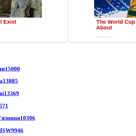
ни
15000
а
13885
ві
13369
571
'язниця
10306
 ISW
9946