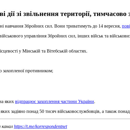
і дії зі звільнення території, тимчасово
абні навчання Збройних сил. Вони триватимуть до 14 вересня,
пов
військового управління Збройних сил, інших військ та військо
сцевості у Мінській та Вітебській областях.
во захопленої противником;
 на яких
відпрацює захоплення частини України
.
в яких задіяно понад 50 тисяч військовослужбовців, а також понад
ш канал
https://t.me/korrespondentnet