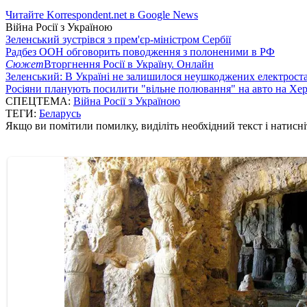
Читайте Korrespondent.net в Google News
Війна Росії з Україною
Зеленський зустрівся з прем'єр-міністром Сербії
Радбез ООН обговорить поводження з полоненими в РФ
Сюжет
Вторгнення Росії в Україну. Онлайн
Зеленський: В Україні не залишилося неушкоджених електрост
Росіяни планують посилити "вільне полювання" на авто на Хе
СПЕЦТЕМА:
Війна Росії з Україною
ТЕГИ:
Беларусь
Якщо ви помітили помилку, виділіть необхідний текст і натисніт