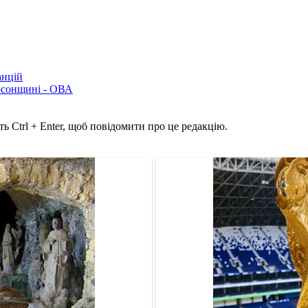
анцій
рсонщині - ОВА
ь Ctrl + Enter, щоб повідомити про це редакцію.