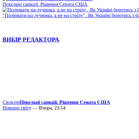
Пекельні санкції. Рішення Сената США
"Полювати на лучника, а не на стрілу". Як Україні боротись з 
ВИБІР РЕДАКТОРА
Сюжет
Пекельні санкції. Рішення Сената США
Новини світу
— Вчора, 23:14