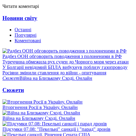
Читати коментарі
Новини світу
Останні
Популярні
Коментовані
Радбез ООН обговорить поводження з полоненими в РФ
Туреччина обмежила рух суден до Чорного моря через атаки
У Болгарії невідомий БПЛА вибухнув поблизу газопроводу
Росіяни змінили ставлення до війни - опитування
Сюжет
Війна на Близькому Сході. Онлайн
Сюжети
Вторгнення Росії в Україну. Онлайн
Війна на Близькому Сході. Онлайн
Підсумки 07.08: "Пекельні" санкції і "парад" дронів