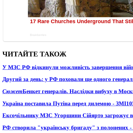
ЧИТАЙТЕ ТАКОЖ
У МЗС РФ відкинули можливість завершення вій
Другий за день: у РФ поховали ще одного генерал
Сюжет
Бенкет генералів. Наслідки вибуху в Моск
Україна поставила Путіна перед дилемою - ЗМІ
10
Ексочільнику МЗС Угорщини Сійярто загрожує в
РФ створила "українську бригаду" з полонених -