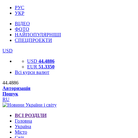
РУС
УКР
ВІДЕО
ФОТО
НАЙПОПУЛЯРНІШІ
СПЕЦПРОЕКТИ
USD
USD
44.4886
EUR
51.3350
Всі курси валют
44.4886
Авторизація
Пошук
RU
ВСІ РОЗДІЛИ
Головна
Україна
Місто
Світ