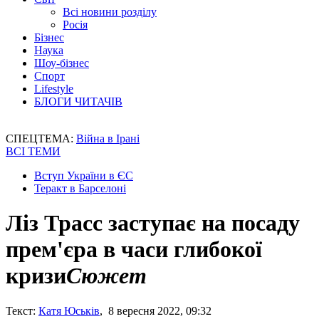
Всі новини розділу
Росія
Бізнес
Наука
Шоу-бізнес
Спорт
Lifestyle
БЛОГИ ЧИТАЧІВ
СПЕЦТЕМА:
Війна в Ірані
ВСІ ТЕМИ
Вступ України в ЄС
Теракт в Барселоні
Ліз Трасс заступає на посаду
прем'єра в часи глибокої
кризи
Сюжет
Текст:
Катя Юськів
, 8 вересня 2022, 09:32