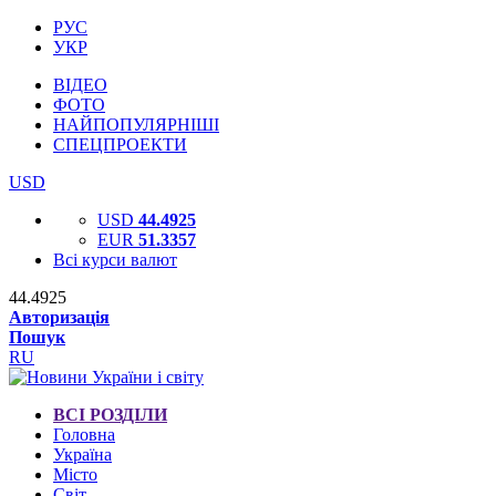
РУС
УКР
ВІДЕО
ФОТО
НАЙПОПУЛЯРНІШІ
СПЕЦПРОЕКТИ
USD
USD
44.4925
EUR
51.3357
Всі курси валют
44.4925
Авторизація
Пошук
RU
ВСІ РОЗДІЛИ
Головна
Україна
Місто
Світ