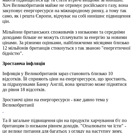
Хоч Великобританія майже не отримує російського газу, вона
закуповує енергоресурси на міжнародному ринку, а тому так
само, як і решта Європи, відчуває на собі нинішнє підвищення
цін.
Мільйони британських споживачів з низькими та середніми
доходами більше не можуть сплачувати за енергію за новими
цінами. За різними оцінками, найближчими місяцями близько
12 мільйонів британців стикнуться з так званою "енергетичної
бідністю".
Зростаюча інфляція
Інфляція у Великобританія зараз становить близько 10
відсотків. Їй сприяють ціни на енергоресурси, що зростають,
за підрахунками Банку Англії, вона зрештою може піднятися
до рівня 18 відсотків.
Зростаючі ціни на енергоресурси - вже давно тема у
Великобританії
Та й загальне підвищення цін на продукти харчування б'є по
британцям із низьким рівнем доходів. "Опалювати чи їсти" -
це велике питання для багатьох з огляду на наступну зиму,