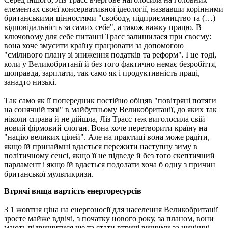
елементах своєї консервативної ідеології, назвавши корінними
британськими цінностями "свободу, підприємництво та (…)
відповідальність за самих себе", а також важку працю. В
ключовому для себе питанні Трасс залишилася при своєму:
вона хоче змусити країну працювати за допомогою
"сміливого плану зі зниження податків та реформ". І це тоді,
коли у Великобританії й без того фактично немає безробіття,
щоправда, зарплати, так само як і продуктивність праці,
занадто низькі.
Так само як її попередник постійно обіцяв "повітряні потяги
на сонячній тязі" в майбутньому Великобританії, до яких так
ніколи справа й не дійшла, Ліз Трасс теж виголосила свій
новий фірмовий слоган. Вона хоче перетворити країну на
"націю великих цілей". Але на практиці вона може радіти,
якщо їй принаймні вдасться пережити наступну зиму в
політичному сенсі, якщо її не підведе й без того скептичний
парламент і якщо їй вдасться подолати хоча б одну з причин
британської мультикризи.
Втричі вища вартість енергоресурсів
З 1 жовтня ціна на енергоносії для населення Великобританії
зросте майже вдвічі, з початку нового року, за планом, вони
мають підвищитися ще та стати втричі вищими за нинішні.