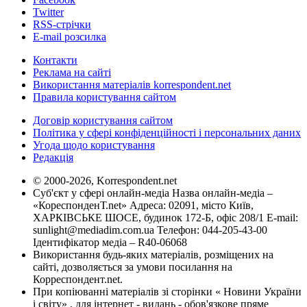
Twitter
RSS-стрічки
E-mail розсилка
Контакти
Реклама на сайті
Використання матеріалів korrespondent.net
Правила користування сайтом
Договір користування сайтом
Політика у сфері конфіденційності і персональних даних
Угода щодо користування
Редакція
© 2000-2026, Korrespondent.net
Суб'єкт у сфері онлайн-медіа Назва онлайн-медіа –
«КореспонденТ.net» Адреса: 02091, місто Київ,
ХАРКІВСЬКЕ ШОСЕ, будинок 172-Б, офіс 208/1 E-mail:
sunlight@mediadim.com.ua
Телефон: 044-205-43-00
Ідентифікатор медіа – R40-06068
Використання будь-яких матеріалів, розміщених на
сайті, дозволяється за умови посилання на
Корреспондент.net.
При копіюванні матеріалів зі сторінки « Новини України
і світу» , для інтернет - видань - обов'язкове пряме