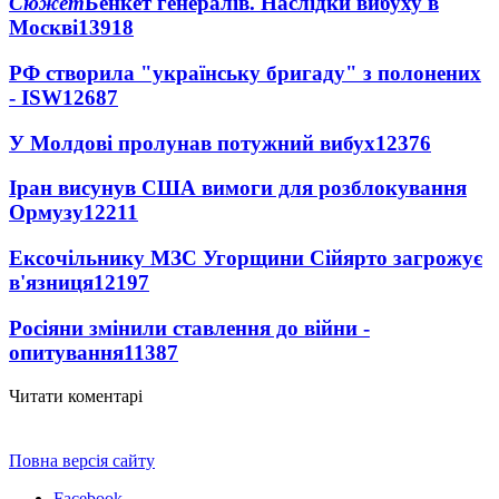
Сюжет
Бенкет генералів. Наслідки вибуху в
Москві
13918
РФ створила "українську бригаду" з полонених
- ISW
12687
У Молдові пролунав потужний вибух
12376
Іран висунув США вимоги для розблокування
Ормузу
12211
Ексочільнику МЗС Угорщини Сійярто загрожує
в'язниця
12197
Росіяни змінили ставлення до війни -
опитування
11387
Читати коментарі
Повна версія сайту
Facebook