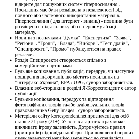
відкрите для пошукових систем гіперпосилання .
Посилання має бути розміщена в незалежності від
повного або часткового використання матеріалів.
Гіперпосилання ( для інтернет - видань) - повинна бути
розміщена в підзаголовку або в першому абзаці
матеріалу.
Новини з позначками "Думка", "Експертиза", "Заява",
"Регіони", "Гроші", "Влада", "Вибори", "Тест-драйв",
"Спецпроекти", "Промо" публікуються на правах
реклами.
Розділ Спецпроекти створюється спільно з
комерційними партнерами.
Будь яке копіювання, публікація, передрук, чи наступне
поширення інформації, що містить посилання на
"Інтерфакс-Україна", EPA / UPG, суворо забороняється.
Власник веб-сторінки в розділі Я-Корреспондент є автор
публікації.
Будь-яке копіювання, передрук та відтворення
фотографічних творів та/або аудіовізуальних творів
правовласника Getty Images - суворо забороняється.
Матеріали сайту korrespondent.net призначені для осіб
старше 21 року (21+). Участь в азартних іграх може
викликати ігрову залежність. Дотримуйтесь правил
(принципів) відповідальної гри. При виявленні перших
ознак залежності негайно зверніться до спеціаліста.