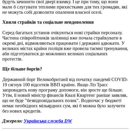
будуть зачинити свої двері взимку. І це при тому, що вони
мали б слугувати теплими прихистками для тих громадян, які
не можуть собі дозволити опалення власної оселі.
Хвиля страйків та соціальне невдоволення
Серед багатьох установ очікуються нові страйки персоналу.
Частина співробітників залізниці вже почала страйкувати в
окремі дні, відмовляються працювати і державні адвокати. У
великих містах країни поліція вже провела таємні тренування,
аби підготуватися до можливих великих соціальних
протестів.
Ще більше боргів?
Державний борг Великобританії від початку пандемії COVID-
19 сягнув 100 відсотків ВВП країни. Якщо Ліз Трасс
запровадить нову програму допомоги, він зросте ще більше.
Утім, її новий міністр фінансів Квазі Квартенг раніше заявляв,
що не буде "безвідповідальних позик". Водночас у бюджеті
немає необхідних мільярдних сум, які б можна було залучити
без нових кредитів.
Джерело:
Українська служба DW