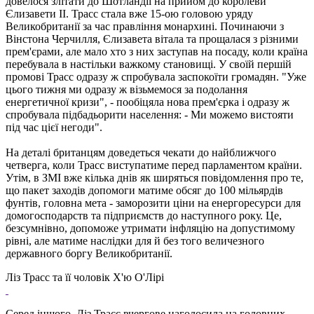
довелося злітати до Шотландії на прийом до королеви
Єлизавети ІІ. Трасс стала вже 15-ою головою уряду
Великобританії за час правління монархині. Починаючи з
Вінстона Черчилля, Єлизавета вітала та прощалася з різними
прем'єрами, але мало хто з них заступав на посаду, коли країна
перебувала в настільки важкому становищі. У своїй першій
промові Трасс одразу ж спробувала заспокоїти громадян. "Уже
цього тижня ми одразу ж візьмемося за подолання
енергетичної кризи", - пообіцяла нова прем'єрка і одразу ж
спробувала підбадьорити населення: - Ми можемо вистояти
під час цієї негоди".
На деталі британцям доведеться чекати до найближчого
четверга, коли Трасс виступатиме перед парламентом країни.
Утім, в ЗМІ вже кілька днів як ширяться повідомлення про те,
що пакет заходів допомоги матиме обсяг до 100 мільярдів
фунтів, головна мета - заморозити ціни на енергоресурси для
домогосподарств та підприємств до наступного року. Це,
безсумнівно, допоможе утримати інфляцію на допустимому
рівні, але матиме наслідки для й без того величезного
державного боргу Великобританії.
Ліз Трасс та її чоловік Х'ю О'Лірі
Серед іншого, Ліз Трасс вчергове наголосила на головних