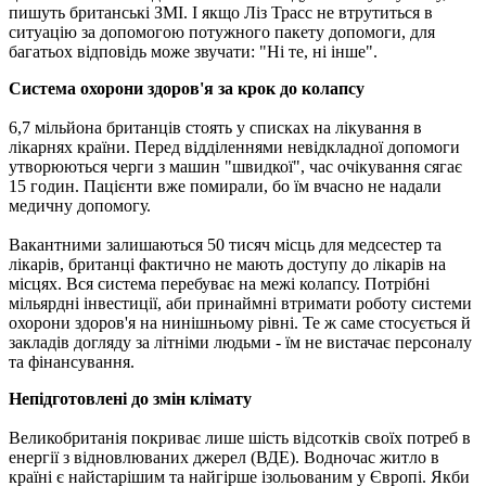
пишуть британські ЗМІ. І якщо Ліз Трасс не втрутиться в
ситуацію за допомогою потужного пакету допомоги, для
багатьох відповідь може звучати: "Ні те, ні інше".
Система охорони здоров'я за крок до колапсу
6,7 мільйона британців стоять у списках на лікування в
лікарнях країни. Перед відділеннями невідкладної допомоги
утворюються черги з машин "швидкої", час очікування сягає
15 годин. Пацієнти вже помирали, бо їм вчасно не надали
медичну допомогу.
Вакантними залишаються 50 тисяч місць для медсестер та
лікарів, британці фактично не мають доступу до лікарів на
місцях. Вся система перебуває на межі колапсу. Потрібні
мільярдні інвестиції, аби принаймні втримати роботу системи
охорони здоров'я на нинішньому рівні. Те ж саме стосується й
закладів догляду за літніми людьми - їм не вистачає персоналу
та фінансування.
Непідготовлені до змін клімату
Великобританія покриває лише шість відсотків своїх потреб в
енергії з відновлюваних джерел (ВДЕ). Водночас житло в
країні є найстарішим та найгірше ізольованим у Європі. Якби