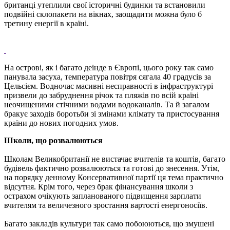
британці утеплили свої історичні будинки та встановили
подвійні склопакети на вікнах, заощадити можна було б
третину енергії в країні.
На острові, як і багато деінде в Європі, цього року так само
панувала засуха, температура повітря сягала 40 градусів за
Цельсієм. Водночас масивні несправності в інфраструктурі
призвели до забруднення річок та пляжів по всій країні
неочищеними стічними водами водоканалів. Та й загалом
бракує заходів боротьби зі змінами клімату та пристосування
країни до нових погодних умов.
Школи, що розвалюються
Школам Великобританії не вистачає вчителів та коштів, багато
будівель фактично розвалюються та готові до знесення. Утім,
на порядку денному Консервативної партії ця тема практично
відсутня. Крім того, через брак фінансування школи з
острахом очікують запланованого підвищення зарплати
вчителям та величезного зростання вартості енергоносіїв.
Багато закладів культури так само побоюються, що змушені