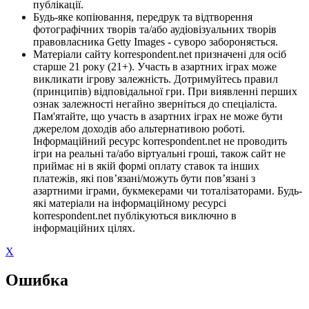
публікації.
Будь-яке копіювання, передрук та відтворення
фотографічних творів та/або аудіовізуальних творів
правовласника Getty Images - суворо забороняється.
Матеріали сайту korrespondent.net призначені для осіб
старше 21 року (21+). Участь в азартних іграх може
викликати ігрову залежність. Дотримуйтесь правил
(принципів) відповідальної гри. При виявленні перших
ознак залежності негайно зверніться до спеціаліста.
Пам'ятайте, що участь в азартних іграх не може бути
джерелом доходів або альтернативою роботі.
Інформаційний ресурс korrespondent.net не проводить
ігри на реальні та/або віртуальні гроші, також сайт не
приймає ні в якій формі оплату ставок та інших
платежів, які пов’язані/можуть бути пов’язані з
азартними іграми, букмекерами чи тоталізаторами. Будь-
які матеріали на інформаційному ресурсі
korrespondent.net публікуються виключно в
інформаційних цілях.
X
Ошибка