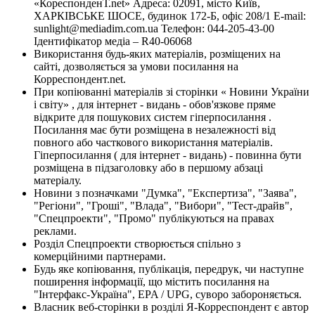
«КореспонденТ.net» Адреса: 02091, місто Київ,
ХАРКІВСЬКЕ ШОСЕ, будинок 172-Б, офіс 208/1 E-mail:
sunlight@mediadim.com.ua
Телефон: 044-205-43-00
Ідентифікатор медіа – R40-06068
Використання будь-яких матеріалів, розміщених на
сайті, дозволяється за умови посилання на
Корреспондент.net.
При копіюванні матеріалів зі сторінки « Новини України
і світу» , для інтернет - видань - обов'язкове пряме
відкрите для пошукових систем гіперпосилання .
Посилання має бути розміщена в незалежності від
повного або часткового використання матеріалів.
Гіперпосилання ( для інтернет - видань) - повинна бути
розміщена в підзаголовку або в першому абзаці
матеріалу.
Новини з позначками "Думка", "Експертиза", "Заява",
"Регіони", "Гроші", "Влада", "Вибори", "Тест-драйв",
"Спецпроекти", "Промо" публікуються на правах
реклами.
Розділ Спецпроекти створюється спільно з
комерційними партнерами.
Будь яке копіювання, публікація, передрук, чи наступне
поширення інформації, що містить посилання на
"Інтерфакс-Україна", EPA / UPG, суворо забороняється.
Власник веб-сторінки в розділі Я-Корреспондент є автор