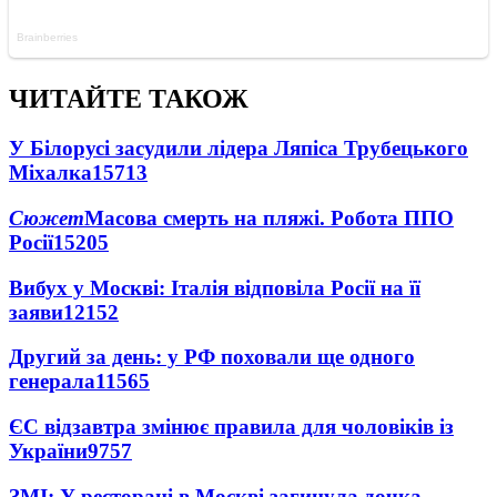
ЧИТАЙТЕ ТАКОЖ
У Білорусі засудили лідера Ляпіса Трубецького
Міхалка
15713
Сюжет
Масова смерть на пляжі. Робота ППО
Росії
15205
Вибух у Москві: Італія відповіла Росії на її
заяви
12152
Другий за день: у РФ поховали ще одного
генерала
11565
ЄС відзавтра змінює правила для чоловіків із
України
9757
ЗМІ: У ресторані в Москві загинула дочка