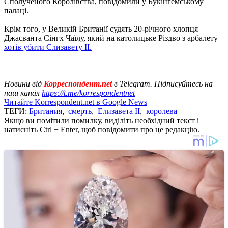
Сполученого Королівства, повідомили у Букінгемському
палаці.
Крім того, у Великій Британії судять 20-річного хлопця
Джасванта Сінгх Чаїлу, який на католицьке Різдво з арбалету
хотів убити Єлизавету II.
Новини від
Корреспондент.net
в Telegram. Підписуйтесь на
наш канал
https://t.me/korrespondentnet
Читайте Korrespondent.net в Google News
ТЕГИ:
Британия
,
смерть
,
Елизавета II
,
королева
Якщо ви помітили помилку, виділіть необхідний текст і
натисніть Ctrl + Enter, щоб повідомити про це редакцію.