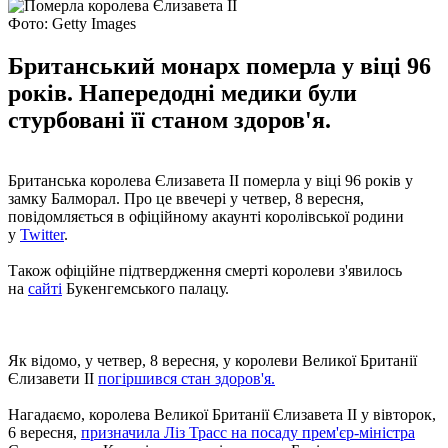
Фото: Getty Images
Британський монарх померла у віці 96
років. Напередодні медики були
стурбовані її станом здоров'я.
Британська королева Єлизавета II померла у віці 96 років у
замку Балморал. Про це ввечері у четвер, 8 вересня,
повідомляється в офіційному акаунті королівської родини
у
Twitter
.
Також офіційне підтвердження смерті королеви з'явилось
на
сайті
Букенгемського палацу.
Як відомо, у четвер, 8 вересня, у королеви Великої Британії
Єлизавети ІІ
погіршився стан здоров'я.
Нагадаємо, королева Великої Британії Єлизавета II у вівторок,
6 вересня,
призначила Ліз Трасс на посаду прем'єр-міністра