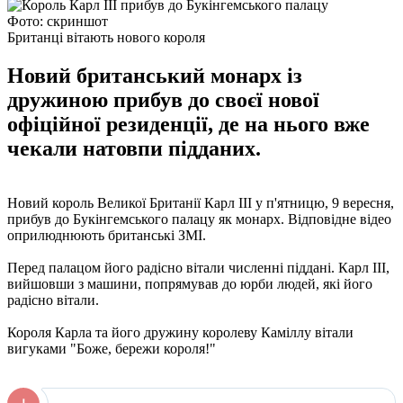
Фото: скриншот
Британці вітають нового короля
Новий британський монарх із
дружиною прибув до своєї нової
офіційної резиденції, де на нього вже
чекали натовпи підданих.
Новий король Великої Британії Карл III у п'ятницю, 9 вересня,
прибув до Букінгемського палацу як монарх. Відповідне відео
оприлюднюють британські ЗМІ.
Перед палацом його радісно вітали численні піддані. Карл III,
вийшовши з машини, попрямував до юрби людей, які його
радісно вітали.
Короля Карла та його дружину королеву Каміллу вітали
вигуками "Боже, бережи короля!"