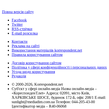
Повна версія сайту
Facebook
Twitter
RSS-стрічки
E-mail розсилка
Контакти
Реклама на сайті
Використання матеріалів korrespondent.net
Правила користування сайтом
Договір користування сайтом
Політика у сфері конфіденційності і персональних даних
Угода щодо користування
Редакція
© 2000-2026, Korrespondent.net
Суб'єкт у сфері онлайн-медіа Назва онлайн-медіа –
«КореспонденТ.net» Адреса: 02091, місто Київ,
ХАРКІВСЬКЕ ШОСЕ, будинок 172-Б, офіс 208/1 E-mail:
sunlight@mediadim.com.ua
Телефон: 044-205-43-00
Ідентифікатор медіа – R40-06068