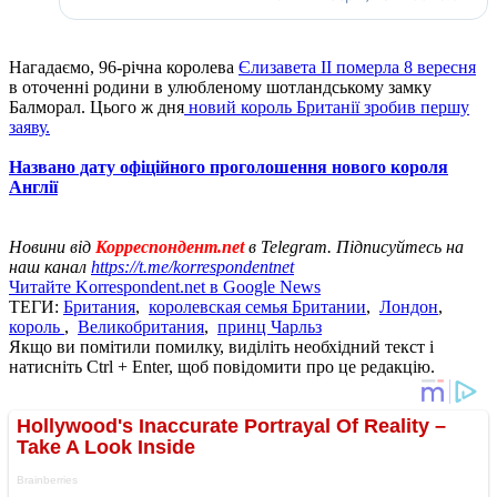
Нагадаємо, 96-річна королева
Єлизавета II померла 8 вересня
в оточенні родини в улюбленому шотландському замку
Балморал. Цього ж дня
новий король Британії зробив першу
заяву.
Названо дату офіційного проголошення нового короля
Англії
Новини від
Корреспондент.net
в Telegram. Підписуйтесь на
наш канал
https://t.me/korrespondentnet
Читайте Korrespondent.net в Google News
ТЕГИ:
Британия
,
королевская семья Британии
,
Лондон
,
король
,
Великобритания
,
принц Чарльз
Якщо ви помітили помилку, виділіть необхідний текст і
натисніть Ctrl + Enter, щоб повідомити про це редакцію.