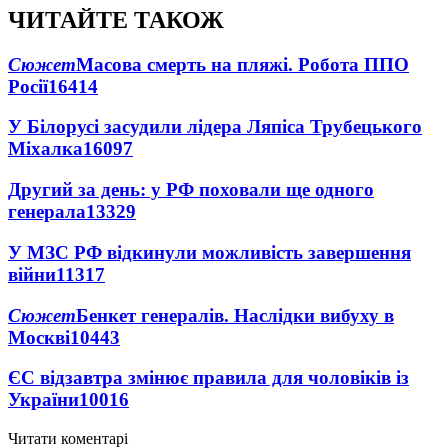
ЧИТАЙТЕ ТАКОЖ
Сюжет
Масова смерть на пляжі. Робота ППО
Росії
16414
У Білорусі засудили лідера Ляпіса Трубецького
Міхалка
16097
Другий за день: у РФ поховали ще одного
генерала
13329
У МЗС РФ відкинули можливість завершення
війни
11317
Сюжет
Бенкет генералів. Наслідки вибуху в
Москві
10443
ЄС відзавтра змінює правила для чоловіків із
України
10016
Читати коментарі