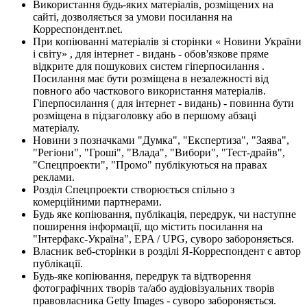
Використання будь-яких матеріалів, розміщених на
сайті, дозволяється за умови посилання на
Корреспондент.net.
При копіюванні матеріалів зі сторінки « Новини України
і світу» , для інтернет - видань - обов'язкове пряме
відкрите для пошукових систем гіперпосилання .
Посилання має бути розміщена в незалежності від
повного або часткового використання матеріалів.
Гіперпосилання ( для інтернет - видань) - повинна бути
розміщена в підзаголовку або в першому абзаці
матеріалу.
Новини з позначками "Думка", "Експертиза", "Заява",
"Регіони", "Гроші", "Влада", "Вибори", "Тест-драйв",
"Спецпроекти", "Промо" публікуються на правах
реклами.
Розділ Спецпроекти створюється спільно з
комерційними партнерами.
Будь яке копіювання, публікація, передрук, чи наступне
поширення інформації, що містить посилання на
"Інтерфакс-Україна", EPA / UPG, суворо забороняється.
Власник веб-сторінки в розділі Я-Корреспондент є автор
публікації.
Будь-яке копіювання, передрук та відтворення
фотографічних творів та/або аудіовізуальних творів
правовласника Getty Images - суворо забороняється.