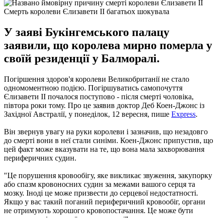
Смерть королеви Єлизавети II багатьох шокувала
У заяві Букінгемського палацу
заявили, що королева мирно померла у
своїй резиденції у Балморалі.
Погіршення здоров'я королеви Великобританії не стало
одномоментною подією. Погіршуватись самопочуття
Єлизавети ІІ почалося поступово - після смерті чоловіка,
півтора роки тому. Про це заявив доктор Деб Коен-Джонс із
Західної Австралії, у понеділок, 12 вересня, пише
Еxpress
.
Він звернув увагу на руки королеви і зазначив, що незадовго
до смерті вони в неї стали синіми. Коен-Джонс припустив, що
цей факт може вказувати на те, що вона мала захворювання
периферичних судин.
"Це порушення кровообігу, яке викликає звуження, закупорку
або спазм кровоносних судин за межами вашого серця та
мозку. Іноді це може призвести до серцевої недостатності.
Якщо у вас такий поганий периферичний кровообіг, органи
не отримують хорошого кровопостачання. Це може бути