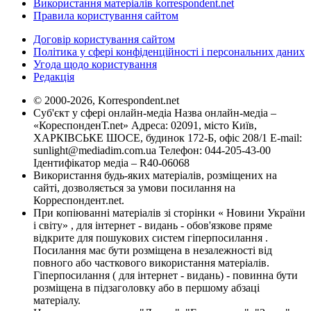
Використання матеріалів korrespondent.net
Правила користування сайтом
Договір користування сайтом
Політика у сфері конфіденційності і персональних даних
Угода щодо користування
Редакція
© 2000-2026, Korrespondent.net
Суб'єкт у сфері онлайн-медіа Назва онлайн-медіа –
«КореспонденТ.net» Адреса: 02091, місто Київ,
ХАРКІВСЬКЕ ШОСЕ, будинок 172-Б, офіс 208/1 E-mail:
sunlight@mediadim.com.ua
Телефон: 044-205-43-00
Ідентифікатор медіа – R40-06068
Використання будь-яких матеріалів, розміщених на
сайті, дозволяється за умови посилання на
Корреспондент.net.
При копіюванні матеріалів зі сторінки « Новини України
і світу» , для інтернет - видань - обов'язкове пряме
відкрите для пошукових систем гіперпосилання .
Посилання має бути розміщена в незалежності від
повного або часткового використання матеріалів.
Гіперпосилання ( для інтернет - видань) - повинна бути
розміщена в підзаголовку або в першому абзаці
матеріалу.