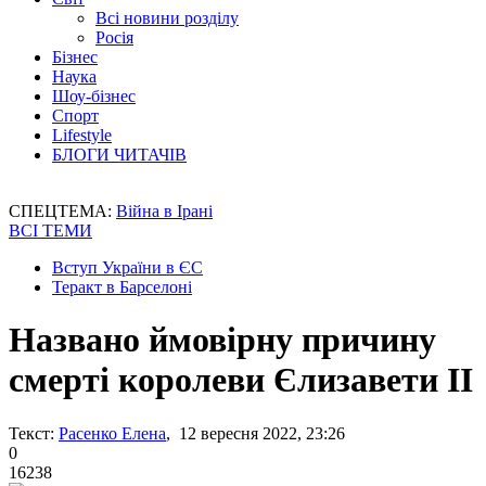
Всі новини розділу
Росія
Бізнес
Наука
Шоу-бізнес
Спорт
Lifestyle
БЛОГИ ЧИТАЧІВ
СПЕЦТЕМА:
Війна в Ірані
ВСІ ТЕМИ
Вступ України в ЄС
Теракт в Барселоні
Названо ймовірну причину
смерті королеви Єлизавети II
Текст:
Расенко Елена
, 12 вересня 2022, 23:26
0
16238