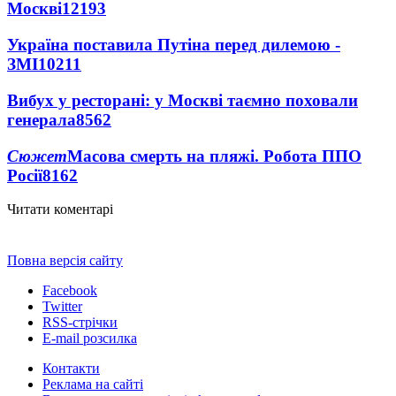
Москві
12193
Україна поставила Путіна перед дилемою -
ЗМІ
10211
Вибух у ресторані: у Москві таємно поховали
генерала
8562
Сюжет
Масова смерть на пляжі. Робота ППО
Росії
8162
Читати коментарі
Повна версія сайту
Facebook
Twitter
RSS-стрічки
E-mail розсилка
Контакти
Реклама на сайті