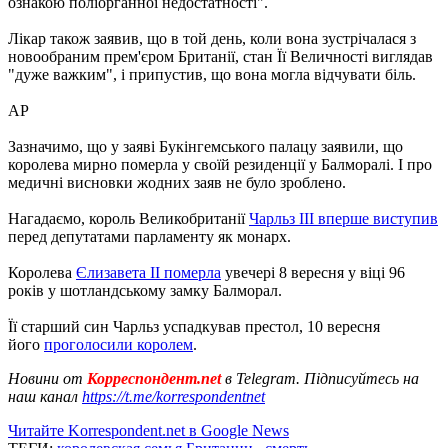
ознакою поліорганної недостатності".
Лікар також заявив, що в той день, коли вона зустрічалася з
новообраним прем'єром Британії, стан Її Величності виглядав
"дуже важким", і припустив, що вона могла відчувати біль.
АР
Зазначимо, що у заяві Букінгемського палацу заявили, що
королева мирно померла у своїй резиденції у Балморалі. І про
медичні висновки жодних заяв не було зроблено.
Нагадаємо, король Великобританії
Чарльз III вперше виступив
перед депутатами парламенту як монарх.
Королева
Єлизавета II померла
увечері 8 вересня у віці 96
років у шотландському замку Балморал.
Її старший син Чарльз успадкував престол, 10 вересня
його
проголосили королем
.
Новини от
Корреспондент.net
в Telegram. Підписуйтесь на
наш канал
https://t.me/korrespondentnet
Читайте Korrespondent.net в Google News