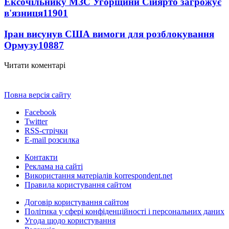
Ексочільнику МЗС Угорщини Сійярто загрожує
в'язниця
11901
Іран висунув США вимоги для розблокування
Ормузу
10887
Читати коментарі
Повна версія сайту
Facebook
Twitter
RSS-стрічки
E-mail розсилка
Контакти
Реклама на сайті
Використання матеріалів korrespondent.net
Правила користування сайтом
Договір користування сайтом
Політика у сфері конфіденційності і персональних даних
Угода щодо користування