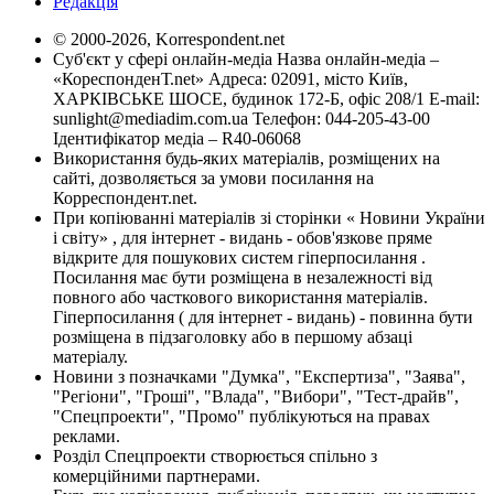
Редакція
© 2000-2026, Korrespondent.net
Суб'єкт у сфері онлайн-медіа Назва онлайн-медіа –
«КореспонденТ.net» Адреса: 02091, місто Київ,
ХАРКІВСЬКЕ ШОСЕ, будинок 172-Б, офіс 208/1 E-mail:
sunlight@mediadim.com.ua
Телефон: 044-205-43-00
Ідентифікатор медіа – R40-06068
Використання будь-яких матеріалів, розміщених на
сайті, дозволяється за умови посилання на
Корреспондент.net.
При копіюванні матеріалів зі сторінки « Новини України
і світу» , для інтернет - видань - обов'язкове пряме
відкрите для пошукових систем гіперпосилання .
Посилання має бути розміщена в незалежності від
повного або часткового використання матеріалів.
Гіперпосилання ( для інтернет - видань) - повинна бути
розміщена в підзаголовку або в першому абзаці
матеріалу.
Новини з позначками "Думка", "Експертиза", "Заява",
"Регіони", "Гроші", "Влада", "Вибори", "Тест-драйв",
"Спецпроекти", "Промо" публікуються на правах
реклами.
Розділ Спецпроекти створюється спільно з
комерційними партнерами.