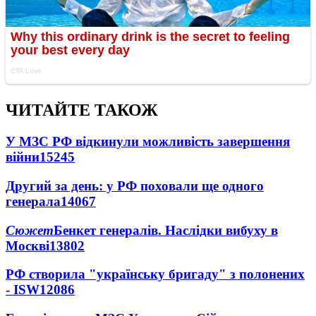
ЧИТАЙТЕ ТАКОЖ
У МЗС РФ відкинули можливість завершення
війни
15245
Другий за день: у РФ поховали ще одного
генерала
14067
Сюжет
Бенкет генералів. Наслідки вибуху в
Москві
13802
РФ створила "українську бригаду" з полонених
- ISW
12086