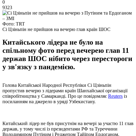
0
9323
Фото: TRT
Сі Цзіньпін не прийшов на вечерю глав країн ШОС
Китайського лідера не було на
спільному фото перед вечерею глав 11
держав ШОС нібито через перестороги
у зв'язку з пандемією.
Голова Китайської Народної Республіки Сі Цзіньпін
пропустив вечерю з лідерами країн Шанхайської організації
співробітництва у Самарканді. Про це повідомляє
Reuters
із
посиланням на джерело в уряді Узбекистану.
Китайський лідер не був присутнім на вечері за участю 11 глав
держав, у тому числі із президентами РФ та Туреччини
Володимиром Путіним і Реджепом Тайїпом Ердоганом.