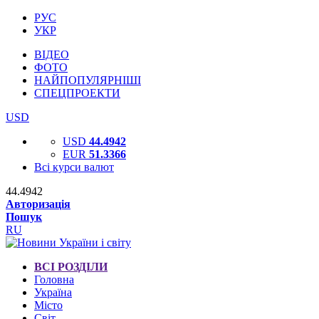
РУС
УКР
ВІДЕО
ФОТО
НАЙПОПУЛЯРНІШІ
СПЕЦПРОЕКТИ
USD
USD
44.4942
EUR
51.3366
Всі курси валют
44.4942
Авторизація
Пошук
RU
ВСІ РОЗДІЛИ
Головна
Україна
Місто
Світ