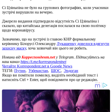
Сі Цзіньпіна не було на групових фотографіях, коли учасники
зустрічі вирушили на вечерю.
Джерело видання підтвердило відсутність Сі Цзіньпіна і
сказало, що китайська делегація послалася на свою політику
щодо коронавірусу.
Зазначимо, що на зустрічі із главою КНР формальному
керівнику Білорусі Олександру
Лукашенку довелося вдягнути
захисну маску
, хоча зазвичай він цього не робить.
Новини від
Корреспондент.net
у Telegram. Підписуйтесь на
наш канал
https://t.me/korrespondentnet
Читайте Korrespondent.net в Google News
ТЕГИ:
Путин
,
Узбекистан
,
ШОС
,
Эрдоган
Якщо ви помітили помилку, виділіть необхідний текст і
натисніть Ctrl + Enter, щоб повідомити про це редакцію.