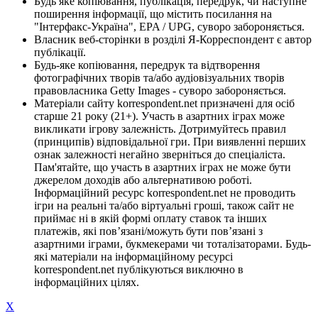
Будь яке копіювання, публікація, передрук, чи наступне
поширення інформації, що містить посилання на
"Інтерфакс-Україна", EPA / UPG, суворо забороняється.
Власник веб-сторінки в розділі Я-Корреспондент є автор
публікації.
Будь-яке копіювання, передрук та відтворення
фотографічних творів та/або аудіовізуальних творів
правовласника Getty Images - суворо забороняється.
Матеріали сайту korrespondent.net призначені для осіб
старше 21 року (21+). Участь в азартних іграх може
викликати ігрову залежність. Дотримуйтесь правил
(принципів) відповідальної гри. При виявленні перших
ознак залежності негайно зверніться до спеціаліста.
Пам'ятайте, що участь в азартних іграх не може бути
джерелом доходів або альтернативою роботі.
Інформаційний ресурс korrespondent.net не проводить
ігри на реальні та/або віртуальні гроші, також сайт не
приймає ні в якій формі оплату ставок та інших
платежів, які пов’язані/можуть бути пов’язані з
азартними іграми, букмекерами чи тоталізаторами. Будь-
які матеріали на інформаційному ресурсі
korrespondent.net публікуються виключно в
інформаційних цілях.
X