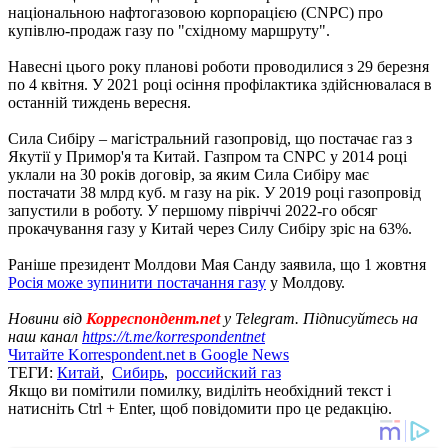
національною нафтогазовою корпорацією (CNPC) про
купівлю-продаж газу по "східному маршруту".
Навесні цього року планові роботи проводилися з 29 березня
по 4 квітня. У 2021 році осіння профілактика здійснювалася в
останній тиждень вересня.
Сила Сибіру – магістральний газопровід, що постачає газ з
Якутії у Примор'я та Китай. Газпром та CNPC у 2014 році
уклали на 30 років договір, за яким Сила Сибіру має
постачати 38 млрд куб. м газу на рік. У 2019 році газопровід
запустили в роботу. У першому півріччі 2022-го обсяг
прокачування газу у Китай через Силу Сибіру зріс на 63%.
Раніше президент Молдови Мая Санду заявила, що 1 жовтня
Росія може зупинити постачання газу
у Молдову.
Новини від
Корреспондент.net
у Telegram. Підписуйтесь на
наш канал
https://t.me/korrespondentnet
Читайте Korrespondent.net в Google News
ТЕГИ:
Китай
,
Сибирь
,
российский газ
Якщо ви помітили помилку, виділіть необхідний текст і
натисніть Ctrl + Enter, щоб повідомити про це редакцію.