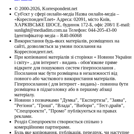
© 2000-2026, Korrespondent.net
Суб'єкт у сфері онлайн-медіа Назва онлайн-медіа –
«КореспонденТ.net» Адреса: 02091, місто Київ,
ХАРКІВСЬКЕ ШОСЕ, будинок 172-Б, офіс 208/1 E-mail:
sunlight@mediadim.com.ua
Телефон: 044-205-43-00
Ідентифікатор медіа – R40-06068
Використання будь-яких матеріалів, розміщених на
сайті, дозволяється за умови посилання на
Корреспондент.net.
При копіюванні матеріалів зі сторінки « Новини України
і світу» , для інтернет - видань - обов'язкове пряме
відкрите для пошукових систем гіперпосилання .
Посилання має бути розміщена в незалежності від
повного або часткового використання матеріалів.
Гіперпосилання ( для інтернет - видань) - повинна бути
розміщена в підзаголовку або в першому абзаці
матеріалу.
Новини з позначками "Думка", "Експертиза", "Заява",
"Регіони", "Гроші", "Влада", "Вибори", "Тест-драйв",
"Спецпроекти", "Промо" публікуються на правах
реклами.
Розділ Спецпроекти створюється спільно з
комерційними партнерами.
Будь яке копіювання, публікація, передрук, чи наступне