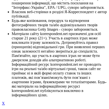
поширення інформації, що містить посилання на
"Інтерфакс-Україна", EPA / UPG, суворо забороняється.
Власник веб-сторінки в розділі Я-Корреспондент є автор
публікації.
Будь-яке копіювання, передрук та відтворення
фотографічних творів та/або аудіовізуальних творів
правовласника Getty Images - суворо забороняється.
Матеріали сайту korrespondent.net призначені для осіб
старше 21 року (21+). Участь в азартних іграх може
викликати ігрову залежність. Дотримуйтесь правил
(принципів) відповідальної гри. При виявленні перших
ознак залежності негайно зверніться до спеціаліста.
Пам'ятайте, що участь в азартних іграх не може бути
джерелом доходів або альтернативою роботі.
Інформаційний ресурс korrespondent.net не проводить
ігри на реальні та/або віртуальні гроші, також сайт не
приймає ні в якій формі оплату ставок та інших
платежів, які пов’язані/можуть бути пов’язані з
азартними іграми, букмекерами чи тоталізаторами. Будь-
які матеріали на інформаційному ресурсі
korrespondent.net публікуються виключно в
інформаційних цілях.
X