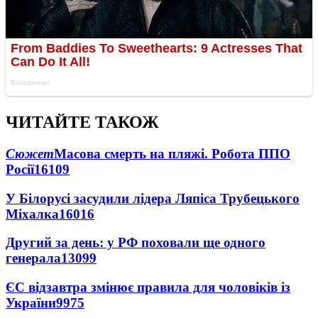
ЧИТАЙТЕ ТАКОЖ
Сюжет
Масова смерть на пляжі. Робота ППО
Росії
16109
У Білорусі засудили лідера Ляпіса Трубецького
Міхалка
16016
Другий за день: у РФ поховали ще одного
генерала
13099
ЄС відзавтра змінює правила для чоловіків із
України
9975