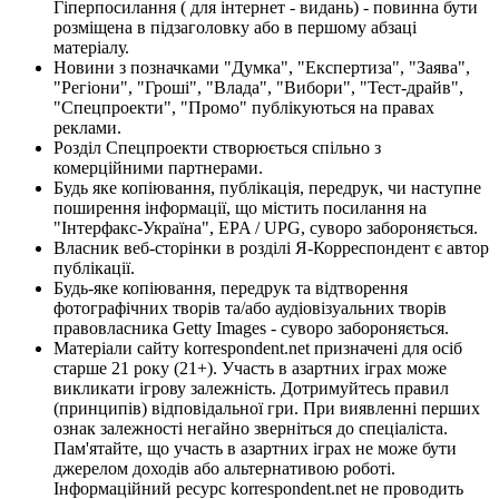
Гіперпосилання ( для інтернет - видань) - повинна бути
розміщена в підзаголовку або в першому абзаці
матеріалу.
Новини з позначками "Думка", "Експертиза", "Заява",
"Регіони", "Гроші", "Влада", "Вибори", "Тест-драйв",
"Спецпроекти", "Промо" публікуються на правах
реклами.
Розділ Спецпроекти створюється спільно з
комерційними партнерами.
Будь яке копіювання, публікація, передрук, чи наступне
поширення інформації, що містить посилання на
"Інтерфакс-Україна", EPA / UPG, суворо забороняється.
Власник веб-сторінки в розділі Я-Корреспондент є автор
публікації.
Будь-яке копіювання, передрук та відтворення
фотографічних творів та/або аудіовізуальних творів
правовласника Getty Images - суворо забороняється.
Матеріали сайту korrespondent.net призначені для осіб
старше 21 року (21+). Участь в азартних іграх може
викликати ігрову залежність. Дотримуйтесь правил
(принципів) відповідальної гри. При виявленні перших
ознак залежності негайно зверніться до спеціаліста.
Пам'ятайте, що участь в азартних іграх не може бути
джерелом доходів або альтернативою роботі.
Інформаційний ресурс korrespondent.net не проводить