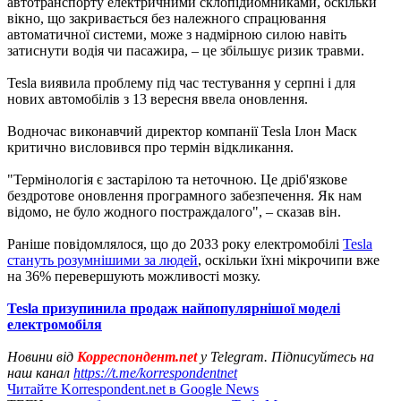
автотранспорту електричними склопідйомниками, оскільки
вікно, що закривається без належного спрацювання
автоматичної системи, може з надмірною силою навіть
затиснути водія чи пасажира, – це збільшує ризик травми.
Tesla виявила проблему під час тестування у серпні і для
нових автомобілів з 13 вересня ввела оновлення.
Водночас виконавчий директор компанії Tesla Ілон Маск
критично висловився про термін відкликання.
"Термінологія є застарілою та неточною. Це дріб'язкове
бездротове оновлення програмного забезпечення. Як нам
відомо, не було жодного постраждалого", – сказав він.
Раніше повідомлялося, що до 2033 року електромобілі
Tesla
стануть розумнішими за людей
, оскільки їхні мікрочипи вже
на 36% перевершують можливості мозку.
Tesla призупинила продаж найпопулярнішої моделі
електромобіля
Новини від
Корреспондент.net
у Telegram. Підписуйтесь на
наш канал
https://t.me/korrespondentnet
Читайте Korrespondent.net в Google News