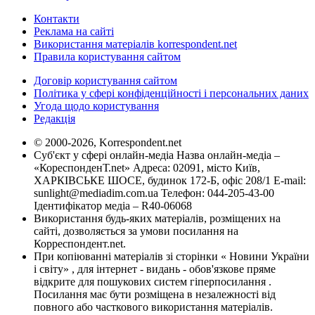
Контакти
Реклама на сайті
Використання матеріалів korrespondent.net
Правила користування сайтом
Договір користування сайтом
Політика у сфері конфіденційності і персональних даних
Угода щодо користування
Редакція
© 2000-2026, Korrespondent.net
Суб'єкт у сфері онлайн-медіа Назва онлайн-медіа –
«КореспонденТ.net» Адреса: 02091, місто Київ,
ХАРКІВСЬКЕ ШОСЕ, будинок 172-Б, офіс 208/1 E-mail:
sunlight@mediadim.com.ua
Телефон: 044-205-43-00
Ідентифікатор медіа – R40-06068
Використання будь-яких матеріалів, розміщених на
сайті, дозволяється за умови посилання на
Корреспондент.net.
При копіюванні матеріалів зі сторінки « Новини України
і світу» , для інтернет - видань - обов'язкове пряме
відкрите для пошукових систем гіперпосилання .
Посилання має бути розміщена в незалежності від
повного або часткового використання матеріалів.