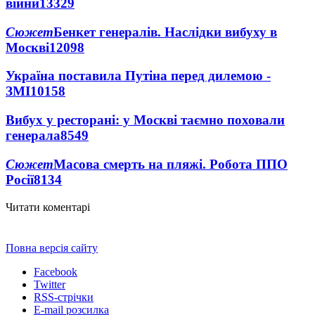
війни
13329
Сюжет
Бенкет генералів. Наслідки вибуху в
Москві
12098
Україна поставила Путіна перед дилемою -
ЗМІ
10158
Вибух у ресторані: у Москві таємно поховали
генерала
8549
Сюжет
Масова смерть на пляжі. Робота ППО
Росії
8134
Читати коментарі
Повна версія сайту
Facebook
Twitter
RSS-стрічки
E-mail розсилка