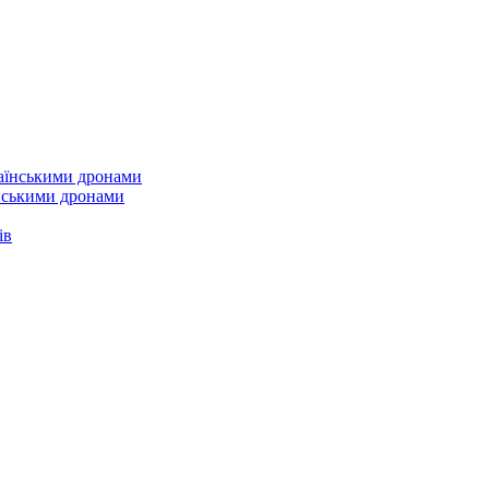
їнськими дронами
ів