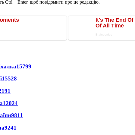
ь Ctrl + Enter, щоб повідомити про це редакцію.
іхалка
15799
ї
15528
2191
а
12024
раїни
9811
ла
9241