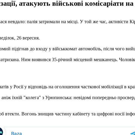
ації, атакують військові комісаріати на 
ся невдало: палія затримали на місці. У той же час, активісти Кі
еділок, 26 вересня.
домий підігнав до входу у військкомат автомобіль, після чого вий
патризана. Ним виявився 35-річний місцевий мешканець. Чоловік 
ів у Росії у відповідь на оголошення часткової мобілізації в краї
 аніж їхній "колега" з Урюпинська: невідомі попередньо просверд
щоб втекти. Вогонь знищив частину кабінету та цифрові носії інфо