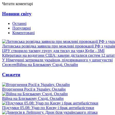
Читати коментарі
Новини світу
Останні
Популярні
Коментовані
Литовська розвідка заявила про можливі провокації РФ з укра
ЦРУ створило таємну групу для тиску на уряд Куби - ЗМІ
Кібератаки на водогони США: хакери дісталися систем 12 штат
У Німеччині затримали українця, підозрюваного у шпигунстві
Сюжет
Війна на Близькому Сході. Онлайн
Сюжети
Вторгнення Росії в Україну. Онлайн
Війна на Близькому Сході. Онлайн
Підсумки 05.08: Удар по Києву і брак антибалістики