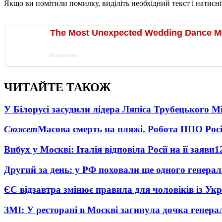
Якщо ви помітили помилку, виділіть необхідний текст і натисніт
ЧИТАЙТЕ ТАКОЖ
У Білорусі засудили лідера Ляпіса Трубецького М
Сюжет
Масова смерть на пляжі. Робота ППО Росі
Вибух у Москві: Італія відповіла Росії на її заяви
1
Другий за день: у РФ поховали ще одного генерал
ЄС відзавтра змінює правила для чоловіків із Ук
ЗМІ: У ресторані в Москві загинула дочка генера