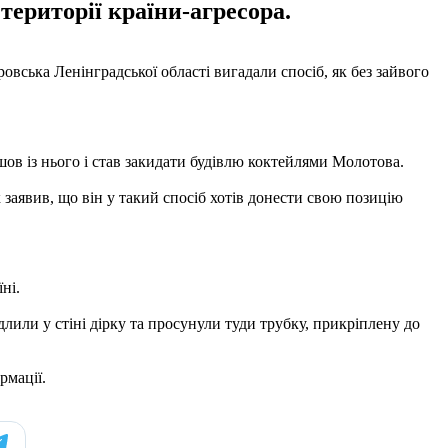
території країни-агресора.
ровська Ленінградської області вигадали спосіб, як без зайвого
шов із нього і став закидати будівлю коктейлями Молотова.
заявив, що він у такий спосіб хотів донести свою позицію
ні.
лили у стіні дірку та просунули туди трубку, прикріплену до
рмації.