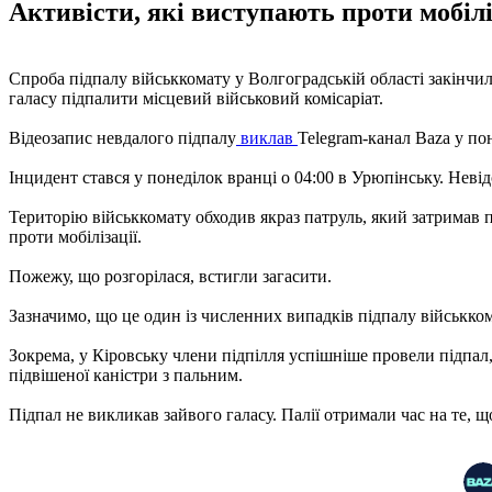
Активісти, які виступають проти мобіліз
Спроба підпалу військкомату у Волгоградській області закінчила
галасу підпалити місцевий військовий комісаріат.
Відеозапис невдалого підпалу
виклав
Telegram-канал Baza у пон
Інцидент стався у понеділок вранці о 04:00 в Урюпінську. Неві
Територію військкомату обходив якраз патруль, який затримав 
проти мобілізації.
Пожежу, що розгорілася, встигли загасити.
Зазначимо, що це один із численних випадків підпалу військкомат
Зокрема, у Кіровську члени підпілля успішніше провели підпал,
підвішеної каністри з пальним.
Підпал не викликав зайвого галасу. Палії ​​отримали час на те, 