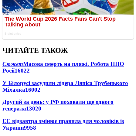
ЧИТАЙТЕ ТАКОЖ
Сюжет
Масова смерть на пляжі. Робота ППО
Росії
16022
У Білорусі засудили лідера Ляпіса Трубецького
Міхалка
16002
Другий за день: у РФ поховали ще одного
генерала
13020
ЄС відзавтра змінює правила для чоловіків із
України
9958