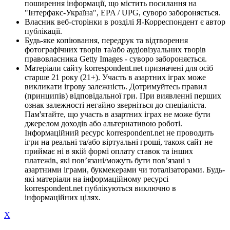
поширення інформації, що містить посилання на
"Інтерфакс-Україна", EPA / UPG, суворо забороняється.
Власник веб-сторінки в розділі Я-Корреспондент є автор
публікації.
Будь-яке копіювання, передрук та відтворення
фотографічних творів та/або аудіовізуальних творів
правовласника Getty Images - суворо забороняється.
Матеріали сайту korrespondent.net призначені для осіб
старше 21 року (21+). Участь в азартних іграх може
викликати ігрову залежність. Дотримуйтесь правил
(принципів) відповідальної гри. При виявленні перших
ознак залежності негайно зверніться до спеціаліста.
Пам'ятайте, що участь в азартних іграх не може бути
джерелом доходів або альтернативою роботі.
Інформаційний ресурс korrespondent.net не проводить
ігри на реальні та/або віртуальні гроші, також сайт не
приймає ні в якій формі оплату ставок та інших
платежів, які пов’язані/можуть бути пов’язані з
азартними іграми, букмекерами чи тоталізаторами. Будь-
які матеріали на інформаційному ресурсі
korrespondent.net публікуються виключно в
інформаційних цілях.
X