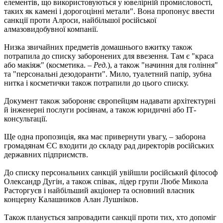
елементів, що використовуються у ювелірній промисловості,
таких як камені і дорогоцінні метали". Вона пропонує ввести
санкції проти Алроси, найбільшої російської
алмазовидобувної компанії.
Низка звичайних предметів домашнього вжитку також
потрапила до списку заборонених для ввезення. Там є "краса
або макіяж" (косметика. –
Ред.
), а також "начиння для гоління"
та "персональні дезодоранти". Мило, туалетний папір, зубна
нитка і косметички також потрапили до цього списку.
Документ також забороняє європейцям надавати архітектурні
й інженерні послуги росіянам, а також юридичні або ІТ-
консультації.
Ще одна пропозиція, яка має привернути увагу, – заборона
громадянам ЄС входити до складу рад директорів російських
державних підприємств.
До списку персональних санкцій увійшли російський філософ
Олександр Дугін, а також співак, лідер групи Любе Микола
Расторгуєв і найбільший акціонер та основний власник
концерну Калашников Алан Лушніков.
Також планується запровадити санкції проти тих, хто допоміг