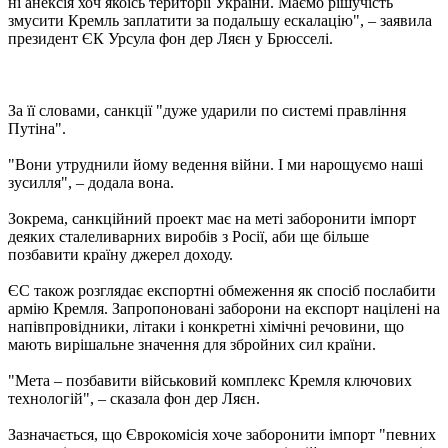
ні анексія хоч якоїсь території України. Маємо рішучість
змусити Кремль заплатити за подальшу ескалацію", – заявила
президент ЄК Урсула фон дер Ляєн у Брюсселі.
За її словами, санкції "дуже ударили по системі правління
Путіна".
"Вони утруднили йому ведення війни. І ми нарощуємо наші
зусилля", – додала вона.
Зокрема, санкційний проект має на меті заборонити імпорт
деяких сталеливарних виробів з Росії, аби ще більше
позбавити країну джерел доходу.
ЄС також розглядає експортні обмеження як спосіб послабити
армію Кремля. Запропоновані заборони на експорт націлені на
напівпровідники, літаки і конкретні хімічні речовини, що
мають вирішальне значення для збройних сил країни.
"Мета – позбавити військовий комплекс Кремля ключових
технологій", – сказала фон дер Ляєн.
Зазначається, що Єврокомісія хоче заборонити імпорт "певних