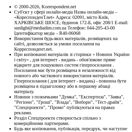
© 2000-2026, Korrespondent.net
Суб'єкт у сфері онлайн-медіа Назва онлайн-медіа –
«КореспонденТ.net» Адреса: 02091, місто Київ,
ХАРКІВСЬКЕ ШОСЕ, будинок 172-Б, офіс 208/1 E-mail:
sunlight@mediadim.com.ua
Телефон: 044-205-43-00
Ідентифікатор медіа – R40-06068
Використання будь-яких матеріалів, розміщених на
сайті, дозволяється за умови посилання на
Корреспондент.net.
При копіюванні матеріалів зі сторінки « Новини України
і світу» , для інтернет - видань - обов'язкове пряме
відкрите для пошукових систем гіперпосилання .
Посилання має бути розміщена в незалежності від
повного або часткового використання матеріалів.
Гіперпосилання ( для інтернет - видань) - повинна бути
розміщена в підзаголовку або в першому абзаці
матеріалу.
Новини з позначками "Думка", "Експертиза", "Заява",
"Регіони", "Гроші", "Влада", "Вибори", "Тест-драйв",
"Спецпроекти", "Промо" публікуються на правах
реклами.
Розділ Спецпроекти створюється спільно з
комерційними партнерами.
Будь яке копіювання, публікація, передрук, чи наступне