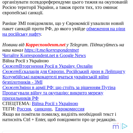
організувати псевдореферендуми цього тижня на окупованій
Росією території України, а також проти тих, хто оминає
європейські санкції.
Раніше ЗМІ повідомляли, що у Єврокомісії ухвалили новий
пакет санкцій проти РФ, до якого увійде
обмеження на ціни
на російську нафту
.
Новини від
Корреспондент.net
у Telegram. Підписуйтесь на
наш канал
https://t.me/korrespondentnet
Читайте Korrespondent.net в Google News
Війна Росії з Україною
Сюжет
Вторгнення Росії в Україну. Онлайн
Сюжет
Ескалація для Європи. Російський дрон в Лейпцигу
Колумбійські наркокартелі вчаться українській війні
безпілотників - ЗМІ
Сюжет
Зміни в армії РФ: що стоїть за рішенням Путіна
Пропагували війну та окупацію: викрито мережу
прихильників РФ
СПЕЦТЕМА:
Війна Росії з Україною
ТЕГИ:
Россия
,
санкции
,
Еврокомиссия
Якщо ви помітили помилку, виділіть необхідний текст і
натисніть Ctrl + Enter, щоб повідомити про це редакцію.