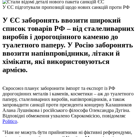
У ЄС підготували пропозиції щодо нових санкцій проти РФ
У ЄС заборонять ввозити широкий
список товарів РФ – від сталеливарних
виробів і дорогоцінного каменю до
туалетного паперу. У Росію заборонять
ввозити напівпровідники, літаки й
хімікати, які використовуються
армією.
Євросоюз планує заборонити імпорт та експорт із РФ
дорогоцінних металів і каменів, косметики – аж до туалетного
паперу, сталеливарних виробів, напівпровідників, а також
запровадити санкції проти президента концерну Калашников
Алана Лушнікова і російського філософа Олександра Дугіна.
Відповідні обмеження ухвалено Єврокомісією, повідомляє
Politico
.
"Нам не можуть бути прийнятними ні фіктивні референдуми,