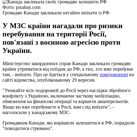
Фото: pixabay.com
Громадян Канади закликали негайно виїхати із РФ
У МЗС країни нагадали про ризики
перебування на території Росії,
пов'язані з воєнною агресією проти
України.
Міністерство закордонних справ Канади закликало громадян
країни утриматися від поїздок до РФ, а тих, хто вже перебуває
там, - виїхати. Про це йдеться у спеціальному
повідомленні
на
сайті відомства, опублікованому 29 вересня.
"Уникайте всіх подорожей до Росії через наслідки збройного
конфлікту з Україною, включаючи часткову мобілізацію,
обмеження на фінансові операції та варіанти авіаперельотів.
Якщо ви вже перебуваєте в Росії, вам слід виїхати", -
наголосили у канадському МЗС.
Громадянам Канади, які вирішили залишитися в РФ, порадили
"поводитися стримано".