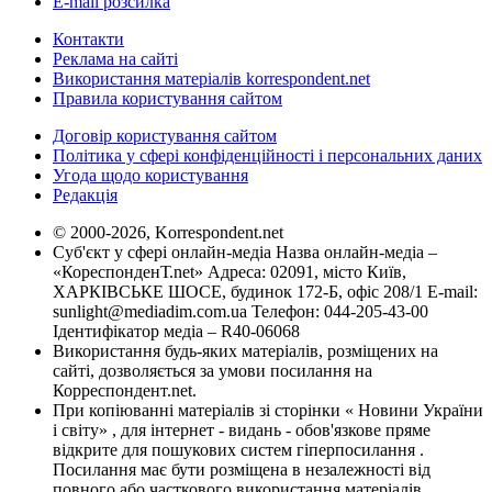
E-mail розсилка
Контакти
Реклама на сайті
Використання матеріалів korrespondent.net
Правила користування сайтом
Договір користування сайтом
Політика у сфері конфіденційності і персональних даних
Угода щодо користування
Редакція
© 2000-2026, Korrespondent.net
Суб'єкт у сфері онлайн-медіа Назва онлайн-медіа –
«КореспонденТ.net» Адреса: 02091, місто Київ,
ХАРКІВСЬКЕ ШОСЕ, будинок 172-Б, офіс 208/1 E-mail:
sunlight@mediadim.com.ua
Телефон: 044-205-43-00
Ідентифікатор медіа – R40-06068
Використання будь-яких матеріалів, розміщених на
сайті, дозволяється за умови посилання на
Корреспондент.net.
При копіюванні матеріалів зі сторінки « Новини України
і світу» , для інтернет - видань - обов'язкове пряме
відкрите для пошукових систем гіперпосилання .
Посилання має бути розміщена в незалежності від
повного або часткового використання матеріалів.