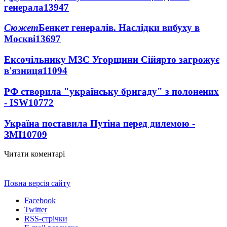
генерала
13947
Сюжет
Бенкет генералів. Наслідки вибуху в
Москві
13697
Ексочільнику МЗС Угорщини Сійярто загрожує
в'язниця
11094
РФ створила "українську бригаду" з полонених
- ISW
10772
Україна поставила Путіна перед дилемою -
ЗМІ
10709
Читати коментарі
Повна версія сайту
Facebook
Twitter
RSS-стрічки