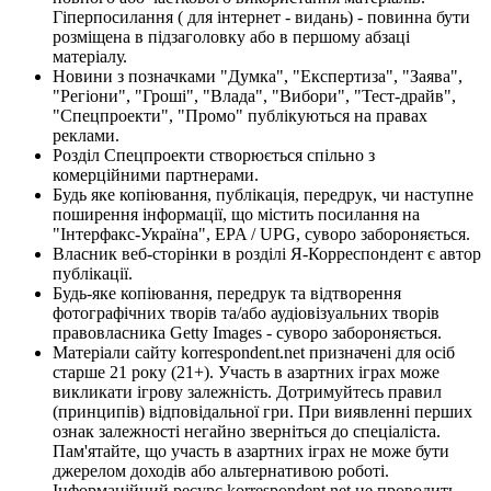
Гіперпосилання ( для інтернет - видань) - повинна бути
розміщена в підзаголовку або в першому абзаці
матеріалу.
Новини з позначками "Думка", "Експертиза", "Заява",
"Регіони", "Гроші", "Влада", "Вибори", "Тест-драйв",
"Спецпроекти", "Промо" публікуються на правах
реклами.
Розділ Спецпроекти створюється спільно з
комерційними партнерами.
Будь яке копіювання, публікація, передрук, чи наступне
поширення інформації, що містить посилання на
"Інтерфакс-Україна", EPA / UPG, суворо забороняється.
Власник веб-сторінки в розділі Я-Корреспондент є автор
публікації.
Будь-яке копіювання, передрук та відтворення
фотографічних творів та/або аудіовізуальних творів
правовласника Getty Images - суворо забороняється.
Матеріали сайту korrespondent.net призначені для осіб
старше 21 року (21+). Участь в азартних іграх може
викликати ігрову залежність. Дотримуйтесь правил
(принципів) відповідальної гри. При виявленні перших
ознак залежності негайно зверніться до спеціаліста.
Пам'ятайте, що участь в азартних іграх не може бути
джерелом доходів або альтернативою роботі.
Інформаційний ресурс korrespondent.net не проводить