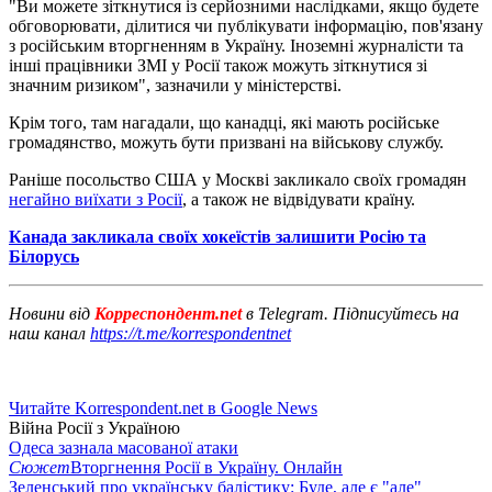
"Ви можете зіткнутися із серйозними наслідками, якщо будете
обговорювати, ділитися чи публікувати інформацію, пов'язану
з російським вторгненням в Україну. Іноземні журналісти та
інші працівники ЗМІ у Росії також можуть зіткнутися зі
значним ризиком", зазначили у міністерстві.
Крім того, там нагадали, що канадці, які мають російське
громадянство, можуть бути призвані на військову службу.
Раніше посольство США у Москві закликало своїх громадян
негайно виїхати з Росії
, а також не відвідувати країну.
Канада закликала своїх хокеїстів залишити Росію та
Білорусь
Новини від
Корреспондент.net
в Telegram. Підписуйтесь на
наш канал
https://t.me/korrespondentnet
Читайте Korrespondent.net в Google News
Війна Росії з Україною
Одеса зазнала масованої атаки
Сюжет
Вторгнення Росії в Україну. Онлайн
Зеленський про українську балістику: Буде, але є "але"