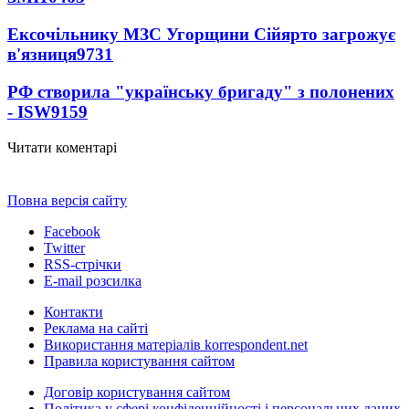
Ексочільнику МЗС Угорщини Сійярто загрожує
в'язниця
9731
РФ створила "українську бригаду" з полонених
- ISW
9159
Читати коментарі
Повна версія сайту
Facebook
Twitter
RSS-стрічки
E-mail розсилка
Контакти
Реклама на сайті
Використання матеріалів korrespondent.net
Правила користування сайтом
Договір користування сайтом
Політика у сфері конфіденційності і персональних даних