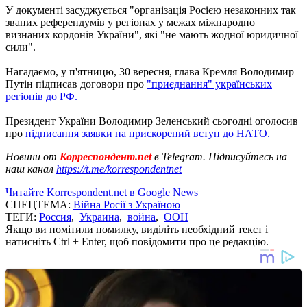
У документі засуджується "організація Росією незаконних так
званих референдумів у регіонах у межах міжнародно
визнаних кордонів України", які "не мають жодної юридичної
сили".
Нагадаємо, у п'ятницю, 30 вересня, глава Кремля Володимир
Путін підписав договори про
"приєднання" українських
регіонів до РФ.
Президент України Володимир Зеленський сьогодні оголосив
про
підписання заявки на прискорений вступ до НАТО.
Новини от
Корреспондент.net
в Telegram. Підписуйтесь на
наш канал
https://t.me/korrespondentnet
Читайте Korrespondent.net в Google News
СПЕЦТЕМА:
Війна Росії з Україною
ТЕГИ:
Россия
,
Украина
,
война
,
ООН
Якщо ви помітили помилку, виділіть необхідний текст і
натисніть Ctrl + Enter, щоб повідомити про це редакцію.