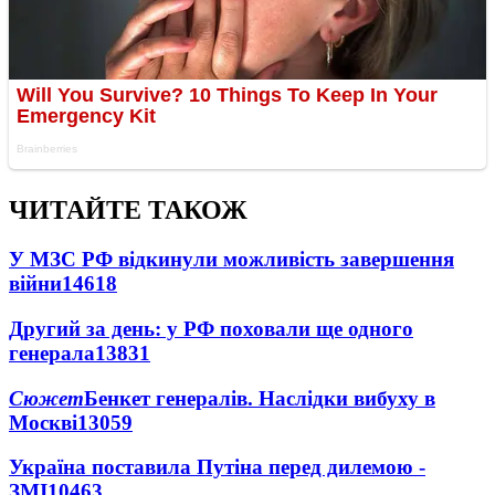
ЧИТАЙТЕ ТАКОЖ
У МЗС РФ відкинули можливість завершення
війни
14618
Другий за день: у РФ поховали ще одного
генерала
13831
Сюжет
Бенкет генералів. Наслідки вибуху в
Москві
13059
Україна поставила Путіна перед дилемою -
ЗМІ
10463