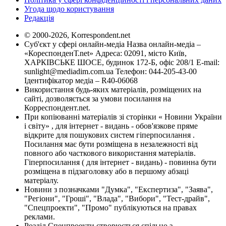
Угода щодо користування
Редакція
© 2000-2026, Korrespondent.net
Суб'єкт у сфері онлайн-медіа Назва онлайн-медіа –
«КореспонденТ.net» Адреса: 02091, місто Київ,
ХАРКІВСЬКЕ ШОСЕ, будинок 172-Б, офіс 208/1 E-mail:
sunlight@mediadim.com.ua
Телефон: 044-205-43-00
Ідентифікатор медіа – R40-06068
Використання будь-яких матеріалів, розміщених на
сайті, дозволяється за умови посилання на
Корреспондент.net.
При копіюванні матеріалів зі сторінки « Новини України
і світу» , для інтернет - видань - обов'язкове пряме
відкрите для пошукових систем гіперпосилання .
Посилання має бути розміщена в незалежності від
повного або часткового використання матеріалів.
Гіперпосилання ( для інтернет - видань) - повинна бути
розміщена в підзаголовку або в першому абзаці
матеріалу.
Новини з позначками "Думка", "Експертиза", "Заява",
"Регіони", "Гроші", "Влада", "Вибори", "Тест-драйв",
"Спецпроекти", "Промо" публікуються на правах
реклами.
Розділ Спецпроекти створюється спільно з