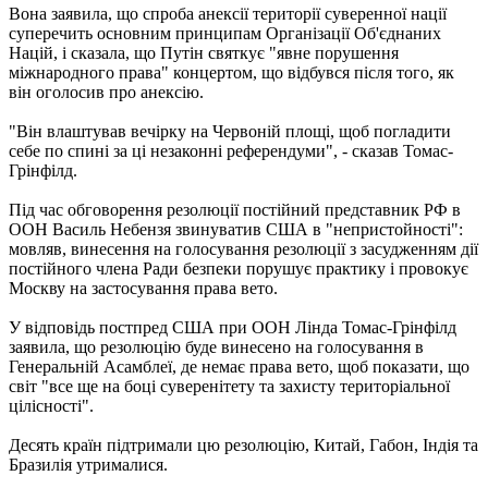
Вона заявила, що спроба анексії території суверенної нації
суперечить основним принципам Організації Об'єднаних
Націй, і сказала, що Путін святкує "явне порушення
міжнародного права" концертом, що відбувся після того, як
він оголосив про анексію.
"Він влаштував вечірку на Червоній площі, щоб погладити
себе по спині за ці незаконні референдуми", - сказав Томас-
Грінфілд.
Під час обговорення резолюції постійний представник РФ в
ООН Василь Небензя звинуватив США в "непристойності":
мовляв, винесення на голосування резолюції з засудженням дії
постійного члена Ради безпеки порушує практику і провокує
Москву на застосування права вето.
У відповідь постпред США при ООН Лінда Томас-Грінфілд
заявила, що резолюцію буде винесено на голосування в
Генеральній Асамблеї, де немає права вето, щоб показати, що
світ "все ще на боці суверенітету та захисту територіальної
цілісності".
Десять країн підтримали цю резолюцію, Китай, Габон, Індія та
Бразилія утрималися.