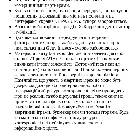
комерційними партнерами.
Будь яке копіювання, публікація, передрук, чи наступне
поширення інформації, що містить посилання на
"Інтерфакс-Україна", EPA / UPG, суворо забороняється.
Власник веб-сторінки в розділі Я-Корреспондент є автор
публікації.
Будь-яке копіювання, передрук та відтворення
фотографічних творів та/або аудіовізуальних творів
правовласника Getty Images - суворо забороняється.
Матеріали сайту korrespondent.net призначені для осіб
старше 21 року (21+). Участь в азартних іграх може
викликати ігрову залежність. Дотримуйтесь правил
(принципів) відповідальної гри. При виявленні перших
ознак залежності негайно зверніться до спеціаліста.
Пам'ятайте, що участь в азартних іграх не може бути
джерелом доходів або альтернативою роботі.
Інформаційний ресурс korrespondent.net не проводить
ігри на реальні та/або віртуальні гроші, також сайт не
приймає ні в якій формі оплату ставок та інших
платежів, які пов’язані/можуть бути пов’язані з
азартними іграми, букмекерами чи тоталізаторами. Будь-
які матеріали на інформаційному ресурсі
korrespondent.net публікуються виключно в
інформаційних цілях.