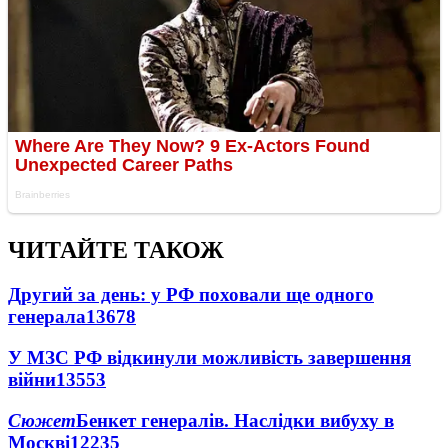
ЧИТАЙТЕ ТАКОЖ
Другий за день: у РФ поховали ще одного
генерала
13678
У МЗС РФ відкинули можливість завершення
війни
13553
Сюжет
Бенкет генералів. Наслідки вибуху в
Москві
12235