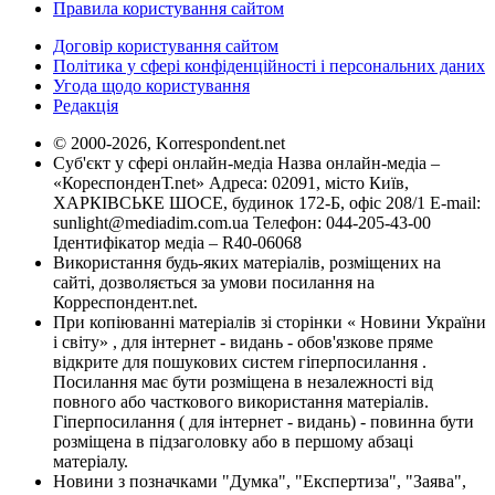
Правила користування сайтом
Договір користування сайтом
Політика у сфері конфіденційності і персональних даних
Угода щодо користування
Редакція
© 2000-2026, Korrespondent.net
Суб'єкт у сфері онлайн-медіа Назва онлайн-медіа –
«КореспонденТ.net» Адреса: 02091, місто Київ,
ХАРКІВСЬКЕ ШОСЕ, будинок 172-Б, офіс 208/1 E-mail:
sunlight@mediadim.com.ua
Телефон: 044-205-43-00
Ідентифікатор медіа – R40-06068
Використання будь-яких матеріалів, розміщених на
сайті, дозволяється за умови посилання на
Корреспондент.net.
При копіюванні матеріалів зі сторінки « Новини України
і світу» , для інтернет - видань - обов'язкове пряме
відкрите для пошукових систем гіперпосилання .
Посилання має бути розміщена в незалежності від
повного або часткового використання матеріалів.
Гіперпосилання ( для інтернет - видань) - повинна бути
розміщена в підзаголовку або в першому абзаці
матеріалу.
Новини з позначками "Думка", "Експертиза", "Заява",