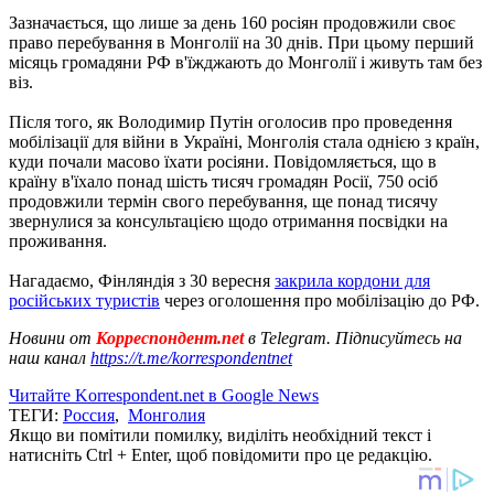
Зазначається, що лише за день 160 росіян продовжили своє
право перебування в Монголії на 30 днів. При цьому перший
місяць громадяни РФ в'їжджають до Монголії і живуть там без
віз.
Після того, як Володимир Путін оголосив про проведення
мобілізації для війни в Україні, Монголія стала однією з країн,
куди почали масово їхати росіяни. Повідомляється, що в
країну в'їхало понад шість тисяч громадян Росії, 750 осіб
продовжили термін свого перебування, ще понад тисячу
звернулися за консультацією щодо отримання посвідки на
проживання.
Нагадаємо, Фінляндія з 30 вересня
закрила кордони для
російських туристів
через оголошення про мобілізацію до РФ.
Новини от
Корреспондент.net
в Telegram. Підписуйтесь на
наш канал
https://t.me/korrespondentnet
Читайте Korrespondent.net в Google News
ТЕГИ:
Россия
,
Монголия
Якщо ви помітили помилку, виділіть необхідний текст і
натисніть Ctrl + Enter, щоб повідомити про це редакцію.