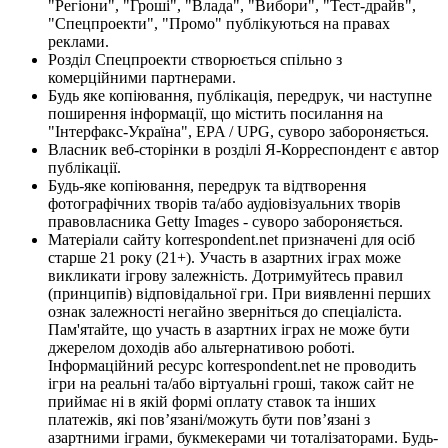
"Регіони", "Гроші", "Влада", "Вибори", "Тест-драйв",
"Спецпроекти", "Промо" публікуються на правах
реклами.
Розділ Спецпроекти створюється спільно з
комерційними партнерами.
Будь яке копіювання, публікація, передрук, чи наступне
поширення інформації, що містить посилання на
"Інтерфакс-Україна", EPA / UPG, суворо забороняється.
Власник веб-сторінки в розділі Я-Корреспондент є автор
публікації.
Будь-яке копіювання, передрук та відтворення
фотографічних творів та/або аудіовізуальних творів
правовласника Getty Images - суворо забороняється.
Матеріали сайту korrespondent.net призначені для осіб
старше 21 року (21+). Участь в азартних іграх може
викликати ігрову залежність. Дотримуйтесь правил
(принципів) відповідальної гри. При виявленні перших
ознак залежності негайно зверніться до спеціаліста.
Пам'ятайте, що участь в азартних іграх не може бути
джерелом доходів або альтернативою роботі.
Інформаційний ресурс korrespondent.net не проводить
ігри на реальні та/або віртуальні гроші, також сайт не
приймає ні в якій формі оплату ставок та інших
платежів, які пов’язані/можуть бути пов’язані з
азартними іграми, букмекерами чи тоталізаторами. Будь-