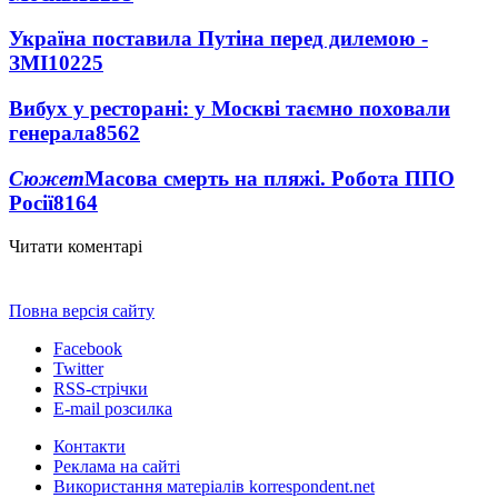
Україна поставила Путіна перед дилемою -
ЗМІ
10225
Вибух у ресторані: у Москві таємно поховали
генерала
8562
Сюжет
Масова смерть на пляжі. Робота ППО
Росії
8164
Читати коментарі
Повна версія сайту
Facebook
Twitter
RSS-стрічки
E-mail розсилка
Контакти
Реклама на сайті
Використання матеріалів korrespondent.net