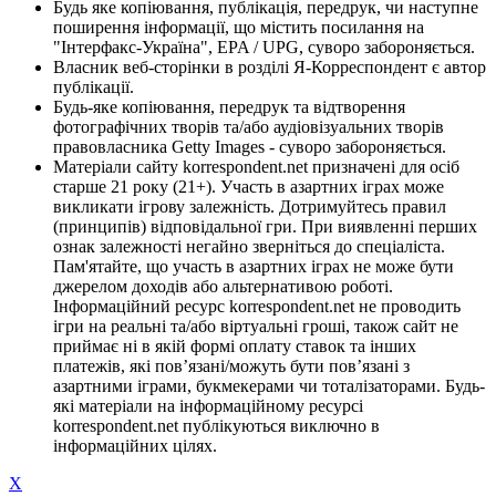
Будь яке копіювання, публікація, передрук, чи наступне
поширення інформації, що містить посилання на
"Інтерфакс-Україна", EPA / UPG, суворо забороняється.
Власник веб-сторінки в розділі Я-Корреспондент є автор
публікації.
Будь-яке копіювання, передрук та відтворення
фотографічних творів та/або аудіовізуальних творів
правовласника Getty Images - суворо забороняється.
Матеріали сайту korrespondent.net призначені для осіб
старше 21 року (21+). Участь в азартних іграх може
викликати ігрову залежність. Дотримуйтесь правил
(принципів) відповідальної гри. При виявленні перших
ознак залежності негайно зверніться до спеціаліста.
Пам'ятайте, що участь в азартних іграх не може бути
джерелом доходів або альтернативою роботі.
Інформаційний ресурс korrespondent.net не проводить
ігри на реальні та/або віртуальні гроші, також сайт не
приймає ні в якій формі оплату ставок та інших
платежів, які пов’язані/можуть бути пов’язані з
азартними іграми, букмекерами чи тоталізаторами. Будь-
які матеріали на інформаційному ресурсі
korrespondent.net публікуються виключно в
інформаційних цілях.
X