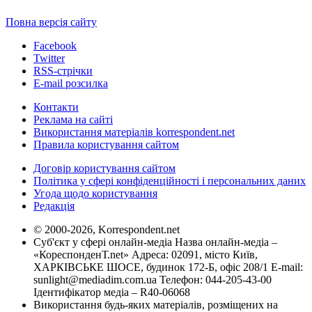
Повна версія сайту
Facebook
Twitter
RSS-стрічки
E-mail розсилка
Контакти
Реклама на сайті
Використання матеріалів korrespondent.net
Правила користування сайтом
Договір користування сайтом
Політика у сфері конфіденційності і персональних даних
Угода щодо користування
Редакція
© 2000-2026, Korrespondent.net
Суб'єкт у сфері онлайн-медіа Назва онлайн-медіа –
«КореспонденТ.net» Адреса: 02091, місто Київ,
ХАРКІВСЬКЕ ШОСЕ, будинок 172-Б, офіс 208/1 E-mail:
sunlight@mediadim.com.ua
Телефон: 044-205-43-00
Ідентифікатор медіа – R40-06068
Використання будь-яких матеріалів, розміщених на