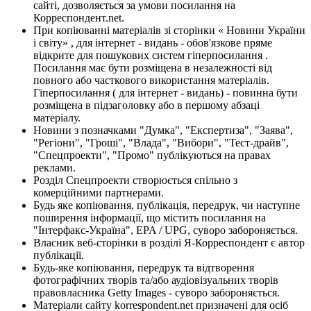
сайті, дозволяється за умови посилання на
Корреспондент.net.
При копіюванні матеріалів зі сторінки « Новини України
і світу» , для інтернет - видань - обов'язкове пряме
відкрите для пошукових систем гіперпосилання .
Посилання має бути розміщена в незалежності від
повного або часткового використання матеріалів.
Гіперпосилання ( для інтернет - видань) - повинна бути
розміщена в підзаголовку або в першому абзаці
матеріалу.
Новини з позначками "Думка", "Експертиза", "Заява",
"Регіони", "Гроші", "Влада", "Вибори", "Тест-драйв",
"Спецпроекти", "Промо" публікуються на правах
реклами.
Розділ Спецпроекти створюється спільно з
комерційними партнерами.
Будь яке копіювання, публікація, передрук, чи наступне
поширення інформації, що містить посилання на
"Інтерфакс-Україна", EPA / UPG, суворо забороняється.
Власник веб-сторінки в розділі Я-Корреспондент є автор
публікації.
Будь-яке копіювання, передрук та відтворення
фотографічних творів та/або аудіовізуальних творів
правовласника Getty Images - суворо забороняється.
Матеріали сайту korrespondent.net призначені для осіб