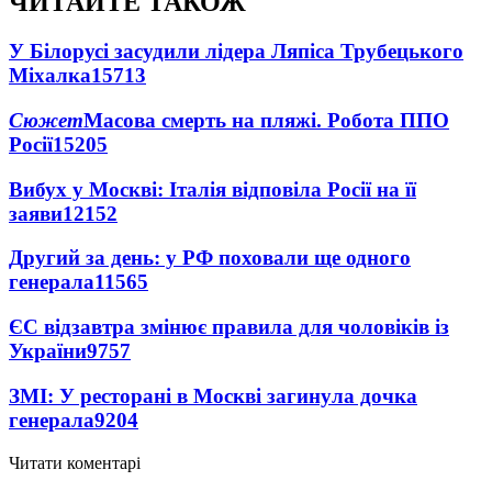
ЧИТАЙТЕ ТАКОЖ
У Білорусі засудили лідера Ляпіса Трубецького
Міхалка
15713
Сюжет
Масова смерть на пляжі. Робота ППО
Росії
15205
Вибух у Москві: Італія відповіла Росії на її
заяви
12152
Другий за день: у РФ поховали ще одного
генерала
11565
ЄС відзавтра змінює правила для чоловіків із
України
9757
ЗМІ: У ресторані в Москві загинула дочка
генерала
9204
Читати коментарі