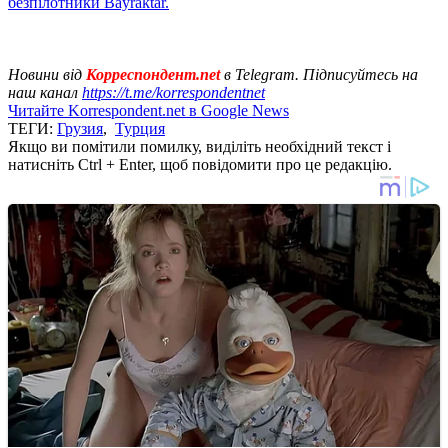
безпілотники Bayraktar.
Новини від
Корреспондент.net
в Telegram. Підписуйтесь на
наш канал
https://t.me/korrespondentnet
Читайте Korrespondent.net в Google News
ТЕГИ:
Грузия
,
Турция
Якщо ви помітили помилку, виділіть необхідний текст і
натисніть Ctrl + Enter, щоб повідомити про це редакцію.