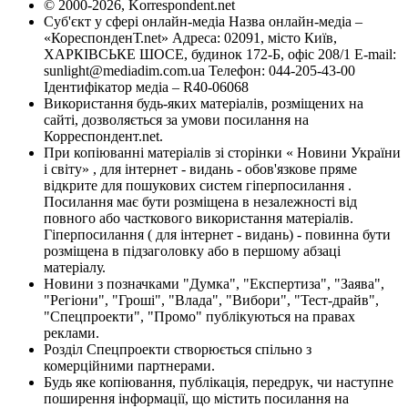
© 2000-2026, Korrespondent.net
Суб'єкт у сфері онлайн-медіа Назва онлайн-медіа –
«КореспонденТ.net» Адреса: 02091, місто Київ,
ХАРКІВСЬКЕ ШОСЕ, будинок 172-Б, офіс 208/1 E-mail:
sunlight@mediadim.com.ua
Телефон: 044-205-43-00
Ідентифікатор медіа – R40-06068
Використання будь-яких матеріалів, розміщених на
сайті, дозволяється за умови посилання на
Корреспондент.net.
При копіюванні матеріалів зі сторінки « Новини України
і світу» , для інтернет - видань - обов'язкове пряме
відкрите для пошукових систем гіперпосилання .
Посилання має бути розміщена в незалежності від
повного або часткового використання матеріалів.
Гіперпосилання ( для інтернет - видань) - повинна бути
розміщена в підзаголовку або в першому абзаці
матеріалу.
Новини з позначками "Думка", "Експертиза", "Заява",
"Регіони", "Гроші", "Влада", "Вибори", "Тест-драйв",
"Спецпроекти", "Промо" публікуються на правах
реклами.
Розділ Спецпроекти створюється спільно з
комерційними партнерами.
Будь яке копіювання, публікація, передрук, чи наступне
поширення інформації, що містить посилання на