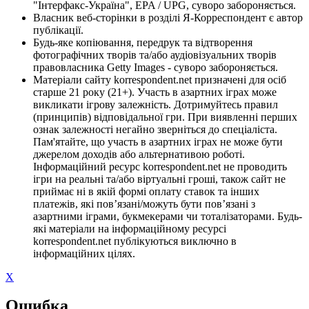
"Інтерфакс-Україна", EPA / UPG, суворо забороняється.
Власник веб-сторінки в розділі Я-Корреспондент є автор
публікації.
Будь-яке копіювання, передрук та відтворення
фотографічних творів та/або аудіовізуальних творів
правовласника Getty Images - суворо забороняється.
Матеріали сайту korrespondent.net призначені для осіб
старше 21 року (21+). Участь в азартних іграх може
викликати ігрову залежність. Дотримуйтесь правил
(принципів) відповідальної гри. При виявленні перших
ознак залежності негайно зверніться до спеціаліста.
Пам'ятайте, що участь в азартних іграх не може бути
джерелом доходів або альтернативою роботі.
Інформаційний ресурс korrespondent.net не проводить
ігри на реальні та/або віртуальні гроші, також сайт не
приймає ні в якій формі оплату ставок та інших
платежів, які пов’язані/можуть бути пов’язані з
азартними іграми, букмекерами чи тоталізаторами. Будь-
які матеріали на інформаційному ресурсі
korrespondent.net публікуються виключно в
інформаційних цілях.
X
Ошибка