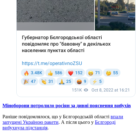
Міноборони потролило росіян за дивні пояснення вибухів
Раніше повідомлялося, що у Бєлгородській області
впали
запущені Україною ракети
. А після цього у
Бєлгороді
вибухнула підстанція
.