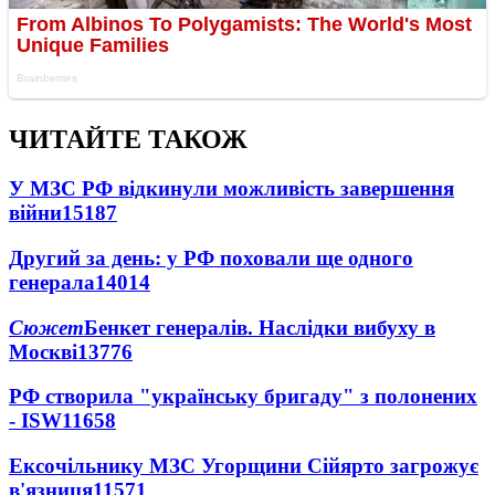
ЧИТАЙТЕ ТАКОЖ
У МЗС РФ відкинули можливість завершення
війни
15187
Другий за день: у РФ поховали ще одного
генерала
14014
Сюжет
Бенкет генералів. Наслідки вибуху в
Москві
13776
РФ створила "українську бригаду" з полонених
- ISW
11658
Ексочільнику МЗС Угорщини Сійярто загрожує
в'язниця
11571