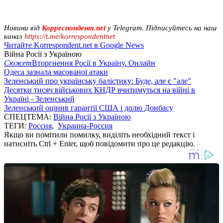
Новини від
Корреспондент.net
у Telegram. Підписуйтесь на наш
канал
https://t.me/korrespondentnet
Читайте Korrespondent.net в Google News
Війна Росії з Україною
Сюжет
Вторгнення Росії в Україну. Онлайн
Одеса зазнала масованої атаки
Зеленський про українську балістику: Буде, але є "але"
Десятки тисяч військових КНДР вчитимуться на війні в
Україні - Зеленський
Зеленський оцінив гарантії США і долю Донбасу
СПЕЦТЕМА:
Війна Росії з Україною
ТЕГИ:
Россия
,
Украина-Россия
Якщо ви помітили помилку, виділіть необхідний текст і
натисніть Ctrl + Enter, щоб повідомити про це редакцію.