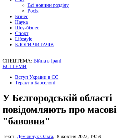
Всі новини розділу
Росія
Бізнес
Наука
Шоу-бізнес
Спорт
Lifestyle
БЛОГИ ЧИТАЧІВ
СПЕЦТЕМА:
Війна в Ірані
ВСІ ТЕМИ
Вступ України в ЄС
Теракт в Барселоні
У Бєлгородській області
повідомляють про масові
"бавовни"
Текст:
Дем'янчук Ольга
, 8 жовтня 2022, 19:59