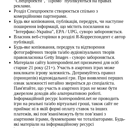
"Спецпроекти", "Промо" публікуються на правах
реклами.
Розділ Спецпроекти створюється спільно з
комерційними партнерами.
Будь яке копіювання, публікація, передрук, чи наступне
поширення інформації, що містить посилання на
"Інтерфакс-Україна", EPA / UPG, суворо забороняється.
Власник веб-сторінки в розділі Я-Корреспондент є автор
публікації.
Будь-яке копіювання, передрук та відтворення
фотографічних творів та/або аудіовізуальних творів
правовласника Getty Images - суворо забороняється.
Матеріали сайту korrespondent.net призначені для осіб
старше 21 року (21+). Участь в азартних іграх може
викликати ігрову залежність. Дотримуйтесь правил
(принципів) відповідальної гри. При виявленні перших
ознак залежності негайно зверніться до спеціаліста.
Пам'ятайте, що участь в азартних іграх не може бути
джерелом доходів або альтернативою роботі.
Інформаційний ресурс korrespondent.net не проводить
ігри на реальні та/або віртуальні гроші, також сайт не
приймає ні в якій формі оплату ставок та інших
платежів, які пов’язані/можуть бути пов’язані з
азартними іграми, букмекерами чи тоталізаторами. Будь-
які матеріали на інформаційному ресурсі