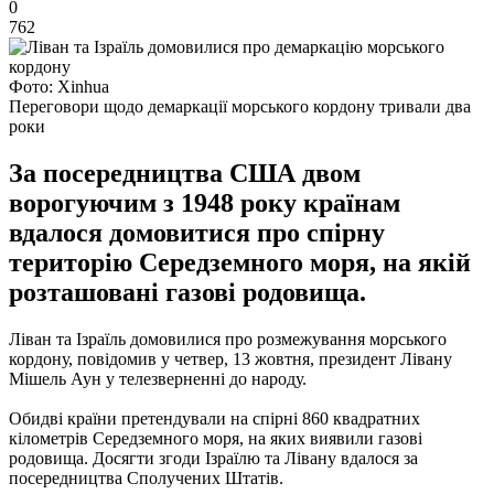
0
762
Фото: Xinhua
Переговори щодо демаркації морського кордону тривали два
роки
За посередництва США двом
ворогуючим з 1948 року країнам
вдалося домовитися про спірну
територію Середземного моря, на якій
розташовані газові родовища.
Ліван та Ізраїль домовилися про розмежування морського
кордону, повідомив у четвер, 13 жовтня, президент Лівану
Мішель Аун у телезверненні до народу.
Обидві країни претендували на спірні 860 квадратних
кілометрів Середземного моря, на яких виявили газові
родовища. Досягти згоди Ізраїлю та Лівану вдалося за
посередництва Сполучених Штатів.