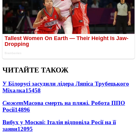
ЧИТАЙТЕ ТАКОЖ
У Білорусі засудили лідера Ляпіса Трубецького
Міхалка
15458
Сюжет
Масова смерть на пляжі. Робота ППО
Росії
14896
Вибух у Москві: Італія відповіла Росії на її
заяви
12095