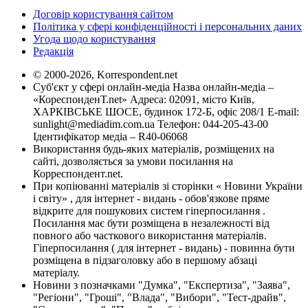
Договір користування сайтом
Політика у сфері конфіденційності і персональних даних
Угода щодо користування
Редакція
© 2000-2026, Korrespondent.net
Суб'єкт у сфері онлайн-медіа Назва онлайн-медіа –
«КореспонденТ.net» Адреса: 02091, місто Київ,
ХАРКІВСЬКЕ ШОСЕ, будинок 172-Б, офіс 208/1 E-mail:
sunlight@mediadim.com.ua
Телефон: 044-205-43-00
Ідентифікатор медіа – R40-06068
Використання будь-яких матеріалів, розміщених на
сайті, дозволяється за умови посилання на
Корреспондент.net.
При копіюванні матеріалів зі сторінки « Новини України
і світу» , для інтернет - видань - обов'язкове пряме
відкрите для пошукових систем гіперпосилання .
Посилання має бути розміщена в незалежності від
повного або часткового використання матеріалів.
Гіперпосилання ( для інтернет - видань) - повинна бути
розміщена в підзаголовку або в першому абзаці
матеріалу.
Новини з позначками "Думка", "Експертиза", "Заява",
"Регіони", "Гроші", "Влада", "Вибори", "Тест-драйв",