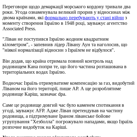
Переговори щодо демаркації морського кордону тривали два
роки. Угода ознаменувала великий прорив у відносинах між
двома країнами, які
формально перебувають у стані війни
з
моменту створення Ізраїлю в 1948 році, зауважує агентство
Associated Press.
"Ліван не поступився Ізраїлю жодним квадратним
кілометром", - запевнив лідер Лівану Аун та наголосив, що
"ніякої нормалізації відносин з Ізраїлем не відбулося".
Він додав, що країна отримала повний контроль над
родовищем Кана попри те, що його частина розташована в
територіальних водах Ізраїлю.
Водночас Ізраїль отримуватиме компенсацію за газ, видобутий
Ліваном на його території, пише AP. А ще розроблятиме
родовище Каріш, зазначає dpa.
Саме це родовище довгий час було каменем спотикання в
угоді, зауважує AFP. Адже Ліван претендував на частину
родовища, а підтримуване Іраном ліванське бойове
угрупування "Хезболла" погрожувало нападами, якщо Ізраїль
розпочне видобуток на Каріші.