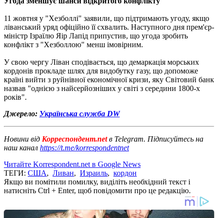
Угода зменшує шанси відкритого конфлікту
11 жовтня у "Хезболлі" заявили, що підтримають угоду, якщо
ліванський уряд офіційно її схвалить. Наступного дня прем'єр-
міністр Ізраїлю Яір Лапід припустив, що угода зробить
конфлікт з "Хезболлою" менш імовірним.
У свою чергу Ліван сподівається, що демаркація морських
кордонів прокладе шлях для видобутку газу, що допоможе
країні вийти з руйнівної економічної кризи, яку Світовий банк
назвав "однією з найсерйозніших у світі з середини 1800-х
років".
Джерело:
Українська служба DW
Новини від
Корреспондент.net
в Telegram. Підписуйтесь на
наш канал
https://t.me/korrespondentnet
Читайте Korrespondent.net в Google News
ТЕГИ:
США
,
Ливан
,
Израиль
,
кордон
Якщо ви помітили помилку, виділіть необхідний текст і
натисніть Ctrl + Enter, щоб повідомити про це редакцію.