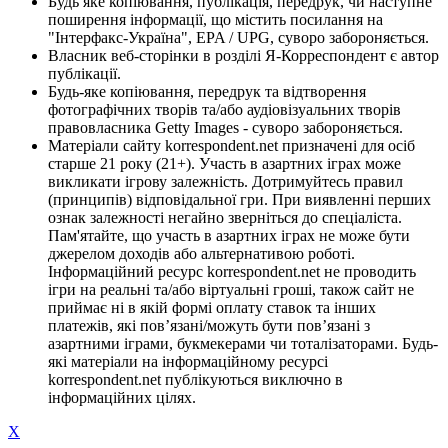
Будь яке копіювання, публікація, передрук, чи наступне
поширення інформації, що містить посилання на
"Інтерфакс-Україна", EPA / UPG, суворо забороняється.
Власник веб-сторінки в розділі Я-Корреспондент є автор
публікації.
Будь-яке копіювання, передрук та відтворення
фотографічних творів та/або аудіовізуальних творів
правовласника Getty Images - суворо забороняється.
Матеріали сайту korrespondent.net призначені для осіб
старше 21 року (21+). Участь в азартних іграх може
викликати ігрову залежність. Дотримуйтесь правил
(принципів) відповідальної гри. При виявленні перших
ознак залежності негайно зверніться до спеціаліста.
Пам'ятайте, що участь в азартних іграх не може бути
джерелом доходів або альтернативою роботі.
Інформаційний ресурс korrespondent.net не проводить
ігри на реальні та/або віртуальні гроші, також сайт не
приймає ні в якій формі оплату ставок та інших
платежів, які пов’язані/можуть бути пов’язані з
азартними іграми, букмекерами чи тоталізаторами. Будь-
які матеріали на інформаційному ресурсі
korrespondent.net публікуються виключно в
інформаційних цілях.
X