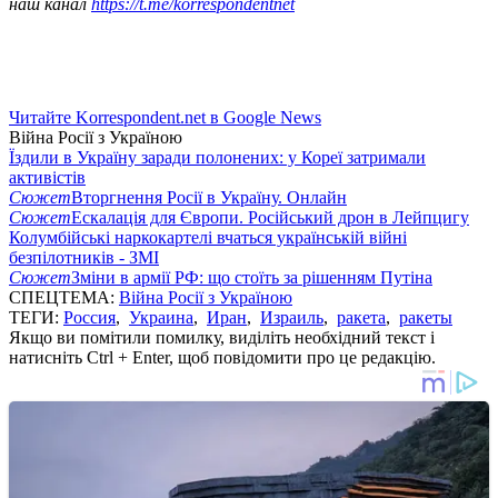
наш канал
https://t.me/korrespondentnet
Читайте Korrespondent.net в Google News
Війна Росії з Україною
Їздили в Україну заради полонених: у Кореї затримали
активістів
Сюжет
Вторгнення Росії в Україну. Онлайн
Сюжет
Ескалація для Європи. Російський дрон в Лейпцигу
Колумбійські наркокартелі вчаться українській війні
безпілотників - ЗМІ
Сюжет
Зміни в армії РФ: що стоїть за рішенням Путіна
СПЕЦТЕМА:
Війна Росії з Україною
ТЕГИ:
Россия
,
Украина
,
Иран
,
Израиль
,
ракета
,
ракеты
Якщо ви помітили помилку, виділіть необхідний текст і
натисніть Ctrl + Enter, щоб повідомити про це редакцію.