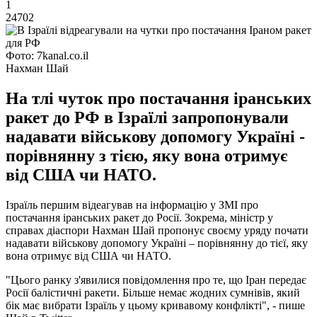
1
24702
Фото: 7kanal.co.il
Нахман Шай
На тлі чуток про постачання іранських
ракет до РФ в Ізраїлі запропонували
надавати військову допомогу Україні -
порівнянну з тією, яку вона отримує
від США чи НАТО.
Ізраїль першим відеагував на інформацію у ЗМІ про
постачання іранських ракет до Росії. Зокрема, міністр у
справах діаспори Нахман Шай пропонує своєму уряду почати
надавати військову допомогу Україні – порівнянну до тієї, яку
вона отримує від США чи НАТО.
"Цього ранку з'явилися повідомлення про те, що Іран передає
Росії балістичні ракети. Більше немає жодних сумнівів, який
бік має вибрати Ізраїль у цьому кривавому конфлікті", - пише