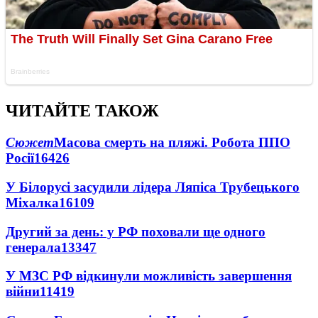
ЧИТАЙТЕ ТАКОЖ
Сюжет
Масова смерть на пляжі. Робота ППО
Росії
16426
У Білорусі засудили лідера Ляпіса Трубецького
Міхалка
16109
Другий за день: у РФ поховали ще одного
генерала
13347
У МЗС РФ відкинули можливість завершення
війни
11419