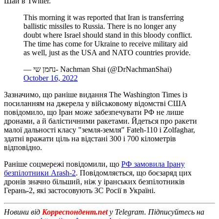
Шай в Twitter.
This morning it was reported that Iran is transferring
ballistic missiles to Russia. There is no longer any
doubt where Israel should stand in this bloody conflict.
The time has come for Ukraine to receive military aid
as well, just as the USA and NATO countries provide.
— נחמן שי- Nachman Shai (@DrNachmanShai)
October 16, 2022
Зазначимо, що раніше видання The Washington Times із
посиланням на джерела у військовому відомстві США
повідомило, що Іран може забезпечувати РФ не лише
дронами, а й балістичними ракетами. Йдеться про ракети
малої дальності класу "земля-земля" Fateh-110 і Zolfaghar,
здатні вражати ціль на відстані 300 і 700 кілометрів
відповідно.
Раніше соцмережі повідомили, що
РФ замовила Ірану
безпілотники Arash-2
. Повідомляється, що боєзаряд цих
дронів значно більший, ніж у іранських безпілотників
Герань-2, які застосовують ЗС Росії в Україні.
Новини від
Корреспондент.net
у Telegram. Підписуйтесь на