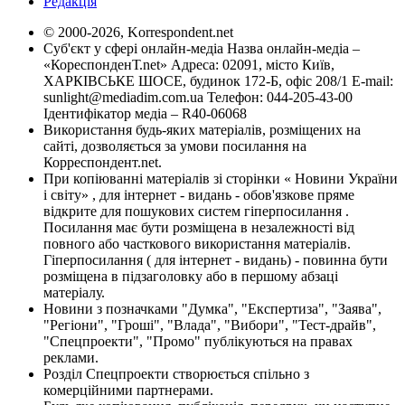
Редакція
© 2000-2026, Korrespondent.net
Суб'єкт у сфері онлайн-медіа Назва онлайн-медіа –
«КореспонденТ.net» Адреса: 02091, місто Київ,
ХАРКІВСЬКЕ ШОСЕ, будинок 172-Б, офіс 208/1 E-mail:
sunlight@mediadim.com.ua
Телефон: 044-205-43-00
Ідентифікатор медіа – R40-06068
Використання будь-яких матеріалів, розміщених на
сайті, дозволяється за умови посилання на
Корреспондент.net.
При копіюванні матеріалів зі сторінки « Новини України
і світу» , для інтернет - видань - обов'язкове пряме
відкрите для пошукових систем гіперпосилання .
Посилання має бути розміщена в незалежності від
повного або часткового використання матеріалів.
Гіперпосилання ( для інтернет - видань) - повинна бути
розміщена в підзаголовку або в першому абзаці
матеріалу.
Новини з позначками "Думка", "Експертиза", "Заява",
"Регіони", "Гроші", "Влада", "Вибори", "Тест-драйв",
"Спецпроекти", "Промо" публікуються на правах
реклами.
Розділ Спецпроекти створюється спільно з
комерційними партнерами.