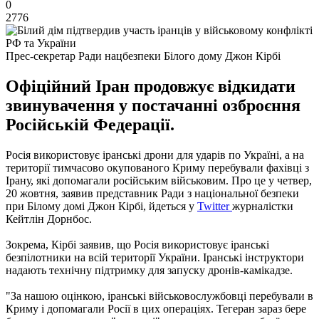
0
2776
Прес-секретар Ради нацбезпеки Білого дому Джон Кірбі
Офіційний Іран продовжує відкидати
звинувачення у постачанні озброєння
Російській Федерації.
Росія використовує іранські дрони для ударів по Україні, а на
території тимчасово окупованого Криму перебували фахівці з
Ірану, які допомагали російським військовим. Про це у четвер,
20 жовтня, заявив представник Ради з національної безпеки
при Білому домі Джон Кірбі, йдеться у
Twitter
журналістки
Кейтлін Дорнбос.
Зокрема, Кірбі заявив, що Росія використовує іранські
безпілотники на всій території України. Іранські інструктори
надають технічну підтримку для запуску дронів-камікадзе.
"За нашою оцінкою, іранські військовослужбовці перебували в
Криму і допомагали Росії в цих операціях. Тегеран зараз бере