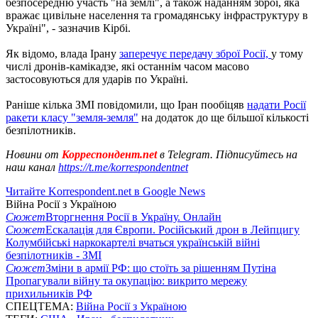
безпосередню участь "на землі", а також наданням зброї, яка
вражає цивільне населення та громадянську інфраструктуру в
Україні", - зазначив Кірбі.
Як відомо, влада Ірану
заперечує передачу зброї Росії,
у тому
числі дронів-камікадзе, які останнім часом масово
застосовуються для ударів по Україні.
Раніше кілька ЗМІ повідомили, що Іран пообіцяв
надати Росії
ракети класу "земля-земля"
на додаток до ще більшої кількості
безпілотників.
Новини от
Корреспондент.net
в Telegram. Підписуйтесь на
наш канал
https://t.me/korrespondentnet
Читайте Korrespondent.net в Google News
Війна Росії з Україною
Сюжет
Вторгнення Росії в Україну. Онлайн
Сюжет
Ескалація для Європи. Російський дрон в Лейпцигу
Колумбійські наркокартелі вчаться українській війні
безпілотників - ЗМІ
Сюжет
Зміни в армії РФ: що стоїть за рішенням Путіна
Пропагували війну та окупацію: викрито мережу
прихильників РФ
СПЕЦТЕМА:
Війна Росії з Україною