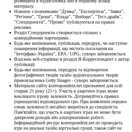
розміщена в підзаголовку або в першому абзаці
матеріалу.
Новини з позначками "Думка", "Експертиза", "Заява",
"Регіони", "Гроші", "Влада", "Вибори", "Тест-драйв",
"Спецпроекти", "Промо" публікуються на правах
реклами.
Розділ Спецпроекти створюється спільно з
комерційними партнерами.
Будь яке копіювання, публікація, передрук, чи наступне
поширення інформації, що містить посилання на
"Інтерфакс-Україна", EPA / UPG, суворо забороняється.
Власник веб-сторінки в розділі Я-Корреспондент є автор
публікації.
Будь-яке копіювання, передрук та відтворення
фотографічних творів та/або аудіовізуальних творів
правовласника Getty Images - суворо забороняється.
Матеріали сайту korrespondent.net призначені для осіб
старше 21 року (21+). Участь в азартних іграх може
викликати ігрову залежність. Дотримуйтесь правил
(принципів) відповідальної гри. При виявленні перших
ознак залежності негайно зверніться до спеціаліста.
Пам'ятайте, що участь в азартних іграх не може бути
джерелом доходів або альтернативою роботі.
Інформаційний ресурс korrespondent.net не проводить
ігри на реальні та/або віртуальні гроші, також сайт не