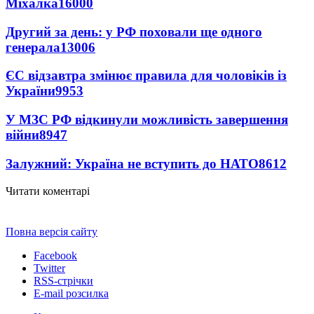
Міхалка
16000
Другий за день: у РФ поховали ще одного
генерала
13006
ЄС відзавтра змінює правила для чоловіків із
України
9953
У МЗС РФ відкинули можливість завершення
війни
8947
Залужний: Україна не вступить до НАТО
8612
Читати коментарі
Повна версія сайту
Facebook
Twitter
RSS-стрічки
E-mail розсилка