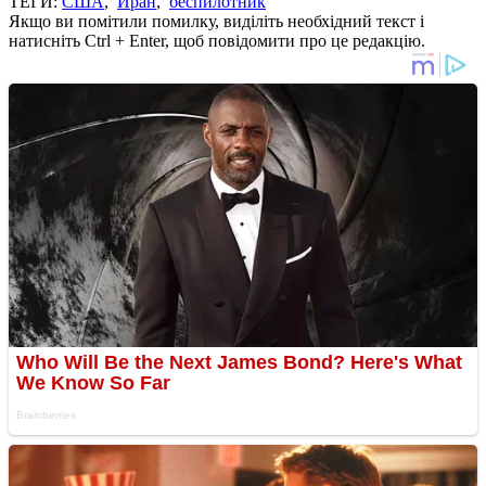
ТЕГИ:
США
,
Иран
,
беспилотник
Якщо ви помітили помилку, виділіть необхідний текст і
натисніть Ctrl + Enter, щоб повідомити про це редакцію.