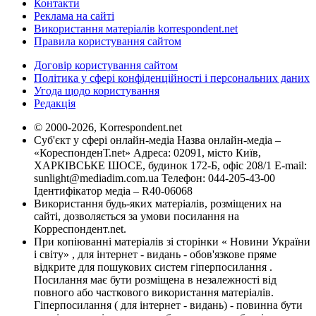
Контакти
Реклама на сайті
Використання матеріалів korrespondent.net
Правила користування сайтом
Договір користування сайтом
Політика у сфері конфіденційності і персональних даних
Угода щодо користування
Редакція
© 2000-2026, Korrespondent.net
Суб'єкт у сфері онлайн-медіа Назва онлайн-медіа –
«КореспонденТ.net» Адреса: 02091, місто Київ,
ХАРКІВСЬКЕ ШОСЕ, будинок 172-Б, офіс 208/1 E-mail:
sunlight@mediadim.com.ua
Телефон: 044-205-43-00
Ідентифікатор медіа – R40-06068
Використання будь-яких матеріалів, розміщених на
сайті, дозволяється за умови посилання на
Корреспондент.net.
При копіюванні матеріалів зі сторінки « Новини України
і світу» , для інтернет - видань - обов'язкове пряме
відкрите для пошукових систем гіперпосилання .
Посилання має бути розміщена в незалежності від
повного або часткового використання матеріалів.
Гіперпосилання ( для інтернет - видань) - повинна бути