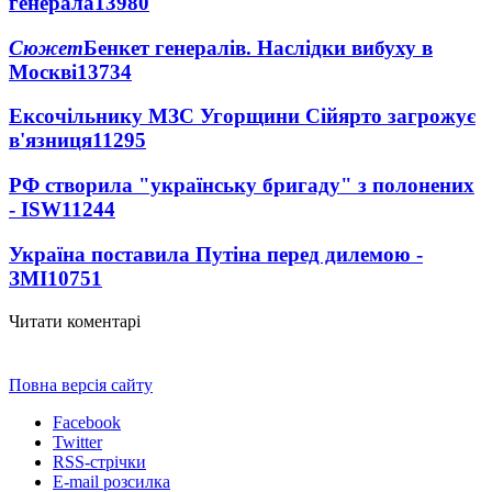
генерала
13980
Сюжет
Бенкет генералів. Наслідки вибуху в
Москві
13734
Ексочільнику МЗС Угорщини Сійярто загрожує
в'язниця
11295
РФ створила "українську бригаду" з полонених
- ISW
11244
Україна поставила Путіна перед дилемою -
ЗМІ
10751
Читати коментарі
Повна версія сайту
Facebook
Twitter
RSS-стрічки
E-mail розсилка