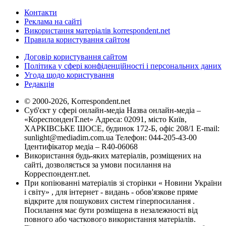
Контакти
Реклама на сайті
Використання матеріалів korrespondent.net
Правила користування сайтом
Договір користування сайтом
Політика у сфері конфіденційності і персональних даних
Угода щодо користування
Редакція
© 2000-2026, Korrespondent.net
Суб'єкт у сфері онлайн-медіа Назва онлайн-медіа –
«КореспонденТ.net» Адреса: 02091, місто Київ,
ХАРКІВСЬКЕ ШОСЕ, будинок 172-Б, офіс 208/1 E-mail:
sunlight@mediadim.com.ua
Телефон: 044-205-43-00
Ідентифікатор медіа – R40-06068
Використання будь-яких матеріалів, розміщених на
сайті, дозволяється за умови посилання на
Корреспондент.net.
При копіюванні матеріалів зі сторінки « Новини України
і світу» , для інтернет - видань - обов'язкове пряме
відкрите для пошукових систем гіперпосилання .
Посилання має бути розміщена в незалежності від
повного або часткового використання матеріалів.