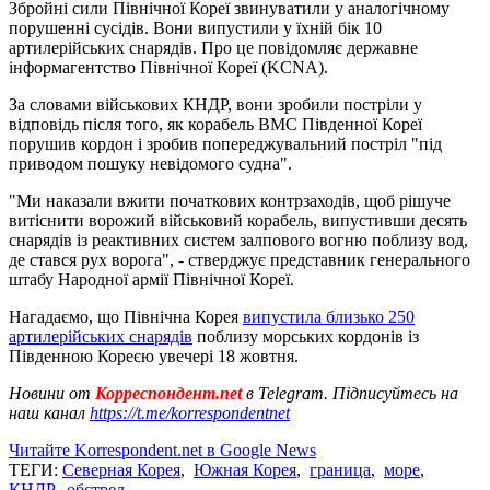
Збройні сили Північної Кореї звинуватили у аналогічному
порушенні сусідів. Вони випустили у їхній бік 10
артилерійських снарядів. Про це повідомляє державне
інформагентство Північної Кореї (KCNA).
За словами військових КНДР, вони зробили постріли у
відповідь після того, як корабель ВМС Південної Кореї
порушив кордон і зробив попереджувальний постріл "під
приводом пошуку невідомого судна".
"Ми наказали вжити початкових контрзаходів, щоб рішуче
витіснити ворожий військовий корабель, випустивши десять
снарядів із реактивних систем залпового вогню поблизу вод,
де стався рух ворога", - стверджує представник генерального
штабу Народної армії Північної Кореї.
Нагадаємо, що Північна Корея
випустила близько 250
артилерійських снарядів
поблизу морських кордонів із
Південною Кореєю увечері 18 жовтня.
Новини от
Корреспондент.net
в Telegram. Підписуйтесь на
наш канал
https://t.me/korrespondentnet
Читайте Korrespondent.net в Google News
ТЕГИ:
Северная Корея
,
Южная Корея
,
граница
,
море
,
КНДР
,
обстрел