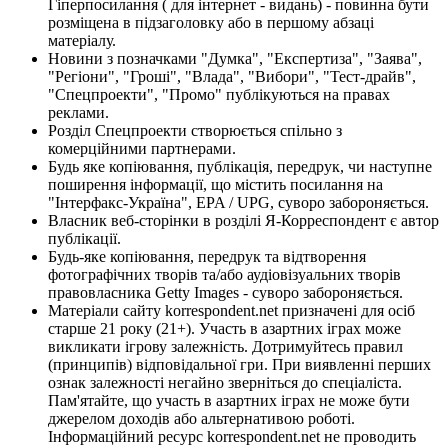
Гіперпосилання ( для інтернет - видань) - повинна бути
розміщена в підзаголовку або в першому абзаці
матеріалу.
Новини з позначками "Думка", "Експертиза", "Заява",
"Регіони", "Гроші", "Влада", "Вибори", "Тест-драйв",
"Спецпроекти", "Промо" публікуються на правах
реклами.
Розділ Спецпроекти створюється спільно з
комерційними партнерами.
Будь яке копіювання, публікація, передрук, чи наступне
поширення інформації, що містить посилання на
"Інтерфакс-Україна", EPA / UPG, суворо забороняється.
Власник веб-сторінки в розділі Я-Корреспондент є автор
публікації.
Будь-яке копіювання, передрук та відтворення
фотографічних творів та/або аудіовізуальних творів
правовласника Getty Images - суворо забороняється.
Матеріали сайту korrespondent.net призначені для осіб
старше 21 року (21+). Участь в азартних іграх може
викликати ігрову залежність. Дотримуйтесь правил
(принципів) відповідальної гри. При виявленні перших
ознак залежності негайно зверніться до спеціаліста.
Пам'ятайте, що участь в азартних іграх не може бути
джерелом доходів або альтернативою роботі.
Інформаційний ресурс korrespondent.net не проводить