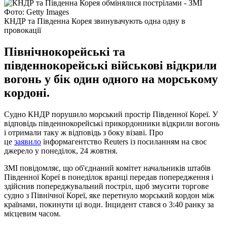
Фото: Getty Images
КНДР та Південна Корея звинувачують одна одну в
провокації
Північнокорейські та
південнокорейські військові відкрили
вогонь у бік один одного на морському
кордоні.
Судно КНДР порушило морський простір Південної Кореї. У
відповідь південнокорейські прикордонники відкрили вогонь
і отримали таку ж відповідь з боку візаві. Про
це
заявило
інформагентство Reuters із посиланням на своє
джерело у понеділок, 24 жовтня.
ЗМІ повідомляє, що об'єднаний комітет начальників штабів
Південної Кореї в понеділок вранці передав попередження і
здійснив попереджувальний постріл, щоб змусити торгове
судно з Північної Кореї, яке перетнуло морський кордон між
країнами, покинути ці води. Інцидент стався о 3:40 ранку за
місцевим часом.