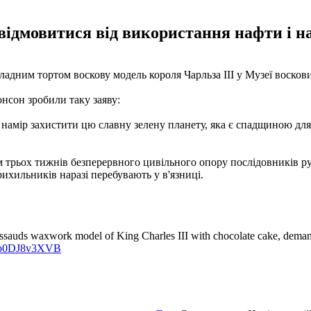
ідмовитися від використання нафти і над
ладним тортом воскову модель короля Чарльза III у Музеї воско
нсон зробили таку заяву:
 намір захистити цю славну зелену планету, яка є спадщиною для 
 трьох тижнів безперервного цивільного опору послідовників руху
рихильників наразі перебувають у в'язниці.
sauds waxwork model of King Charles III with chocolate cake, demandi
om/p0DJ8v3XVB