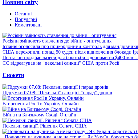
Новини світу
Останні
Популярні
Коментовані
Росіяни змінюють ставлення до війни - опитування
Іспанія оголосила про прикордонний контроль для мандрівників 
США перехопили понад 50 суден після відновлення блокади Ір
Пентагон придбає лазери для боротьби з дронами на $400 млн -
ЄС відреагував на "пекельні санкції" США проти Росії
Сюжети
Підсумки 07.08: "Пекельні" санкції і "парад" дронів
Вторгнення Росії в Україну. Онлайн
Війна на Близькому Сході. Онлайн
Пекельні санкції. Рішення Сената США
"Полювати на лучника, а не на стрілу". Як Україні боротись з 