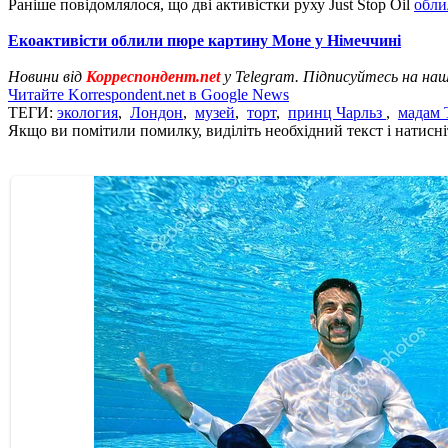
Раніше повідомлялося, що дві активістки руху Just Stop Oil
обли
Екоактивісти облили пюре картину Моне у Німеччині
Новини від
Корреспондент.net
у Telegram. Підписуйтесь на на
Читайте Korrespondent.net в Google News
ТЕГИ:
экология
,
Лондон
,
музей
,
торт
,
принц Чарльз
,
мадам 
Якщо ви помітили помилку, виділіть необхідний текст і натисніт