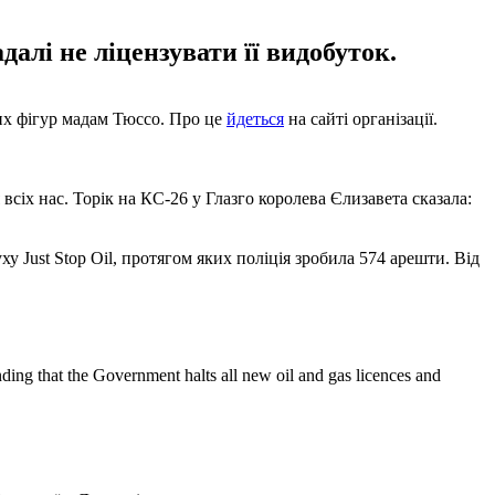
алі не ліцензувати її видобуток.
вих фігур мадам Тюссо. Про це
йдеться
на сайті організації.
всіх нас. Торік на КС-26 у Глазго королева Єлизавета сказала:
 Just Stop Oil, протягом яких поліція зробила 574 арешти. Від
ng that the Government halts all new oil and gas licences and