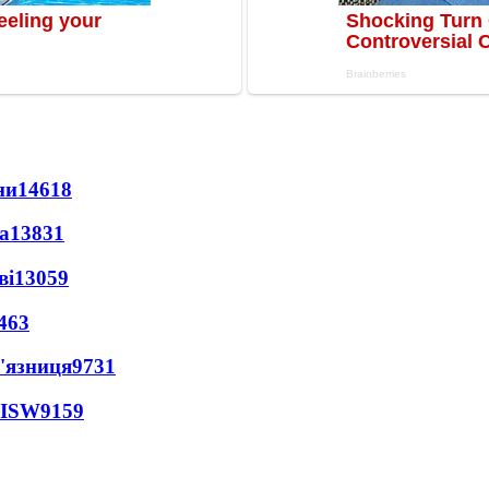
ни
14618
а
13831
ві
13059
463
'язниця
9731
 ISW
9159