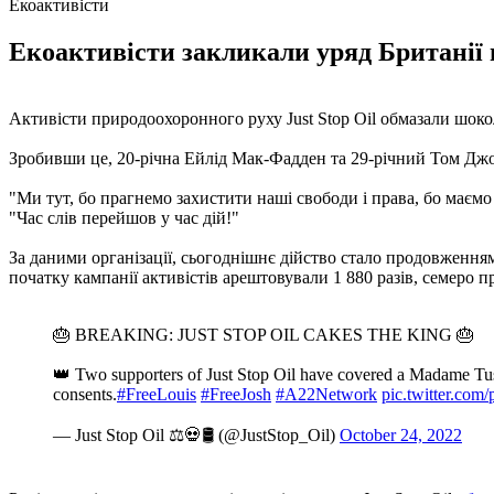
Екоактивісти
Екоактивісти закликали уряд Британії в
Активісти природоохоронного руху Just Stop Oil обмазали шоко
Зробивши це, 20-річна Ейлід Мак-Фадден та 29-річний Том Джо
"Ми тут, бо прагнемо захистити наші свободи і права, бо маємо
"Час слів перейшов у час дій!"
За даними організації, сьогоднішнє дійство стало продовженням
початку кампанії активістів арештовували 1 880 разів, семеро п
🎂 BREAKING: JUST STOP OIL CAKES THE KING 🎂
👑 Two supporters of Just Stop Oil have covered a Madame Tus
consents.
#FreeLouis
#FreeJosh
#A22Network
pic.twitter.c
— Just Stop Oil ⚖️💀🛢 (@JustStop_Oil)
October 24, 2022