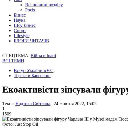
Всі новини розділу
Росія
Бізнес
Наука
Шоу-бізнес
Спорт
Lifestyle
БЛОГИ ЧИТАЧІВ
СПЕЦТЕМА:
Війна в Ірані
ВСІ ТЕМИ
Вступ України в ЄС
Теракт в Барселоні
Екоактивісти зіпсували фігур
Текст:
Надтока Світлана
, 24 жовтня 2022, 15:05
1
1509
Фото: Just Stop Oil