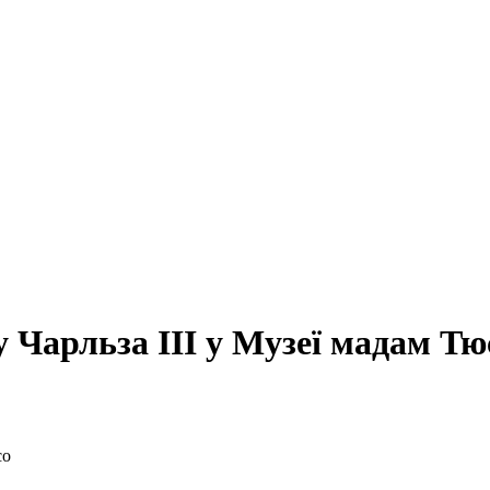
у Чарльза III у Музеї мадам Тю