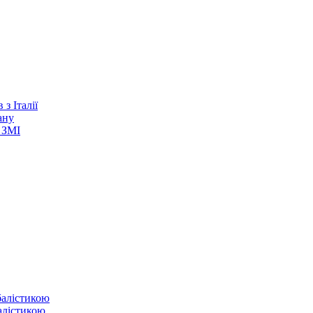
з Італії
ану
 ЗМІ
балістикою