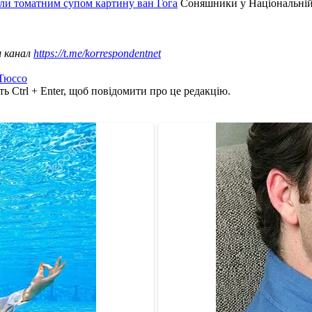
ли томатним супом картину ван Гога
Соняшники у Національній 
ш канал
https://t.me/korrespondentnet
Тюссо
ь Ctrl + Enter, щоб повідомити про це редакцію.