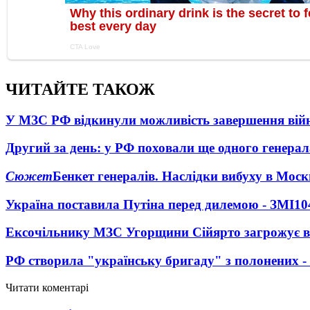
ЧИТАЙТЕ ТАКОЖ
У МЗС РФ відкинули можливість завершення вій
Другий за день: у РФ поховали ще одного генерал
Сюжет
Бенкет генералів. Наслідки вибуху в Моск
Україна поставила Путіна перед дилемою - ЗМІ
10
Ексочільнику МЗС Угорщини Сійярто загрожує в
РФ створила "українську бригаду" з полонених -
Читати коментарі