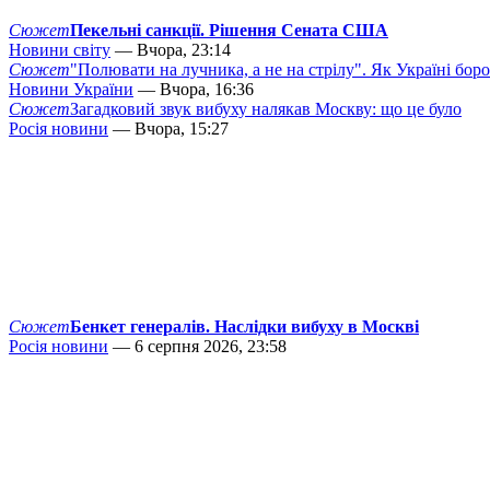
Сюжет
Пекельні санкції. Рішення Сената США
Новини світу
— Вчора, 23:14
Сюжет
"Полювати на лучника, а не на стрілу". Як Україні бор
Новини України
— Вчора, 16:36
Сюжет
Загадковий звук вибуху налякав Москву: що це було
Росія новини
— Вчора, 15:27
Сюжет
Бенкет генералів. Наслідки вибуху в Москві
Росія новини
— 6 серпня 2026, 23:58