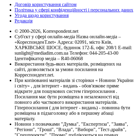
Договір користування сайтом
Політика у сфері конфіденційності і персональних даних
Угода щодо користування
Редакція
© 2000-2026, Korrespondent.net
Суб'єкт у сфері онлайн-медіа Назва онлайн-медіа –
«КореспонденТ.net» Адреса: 02091, місто Київ,
ХАРКІВСЬКЕ ШОСЕ, будинок 172-Б, офіс 208/1 E-mail:
sunlight@mediadim.com.ua
Телефон: 044-205-43-00
Ідентифікатор медіа – R40-06068
Використання будь-яких матеріалів, розміщених на
сайті, дозволяється за умови посилання на
Корреспондент.net.
При копіюванні матеріалів зі сторінки « Новини України
і світу» , для інтернет - видань - обов'язкове пряме
відкрите для пошукових систем гіперпосилання .
Посилання має бути розміщена в незалежності від
повного або часткового використання матеріалів.
Гіперпосилання ( для інтернет - видань) - повинна бути
розміщена в підзаголовку або в першому абзаці
матеріалу.
Новини з позначками "Думка", "Експертиза", "Заява",
"Регіони", "Гроші", "Влада", "Вибори", "Тест-драйв",
"Спецпроекти", "Промо" публікуються на правах