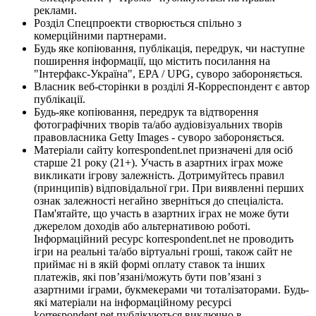
реклами.
Розділ Спецпроекти створюється спільно з
комерційними партнерами.
Будь яке копіювання, публікація, передрук, чи наступне
поширення інформації, що містить посилання на
"Інтерфакс-Україна", EPA / UPG, суворо забороняється.
Власник веб-сторінки в розділі Я-Корреспондент є автор
публікації.
Будь-яке копіювання, передрук та відтворення
фотографічних творів та/або аудіовізуальних творів
правовласника Getty Images - суворо забороняється.
Матеріали сайту korrespondent.net призначені для осіб
старше 21 року (21+). Участь в азартних іграх може
викликати ігрову залежність. Дотримуйтесь правил
(принципів) відповідальної гри. При виявленні перших
ознак залежності негайно зверніться до спеціаліста.
Пам'ятайте, що участь в азартних іграх не може бути
джерелом доходів або альтернативою роботі.
Інформаційний ресурс korrespondent.net не проводить
ігри на реальні та/або віртуальні гроші, також сайт не
приймає ні в якій формі оплату ставок та інших
платежів, які пов’язані/можуть бути пов’язані з
азартними іграми, букмекерами чи тоталізаторами. Будь-
які матеріали на інформаційному ресурсі
korrespondent.net публікуються виключно в