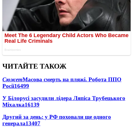
ЧИТАЙТЕ ТАКОЖ
Сюжет
Масова смерть на пляжі. Робота ППО
Росії
16499
У Білорусі засудили лідера Ляпіса Трубецького
Міхалка
16139
Другий за день: у РФ поховали ще одного
генерала
13407