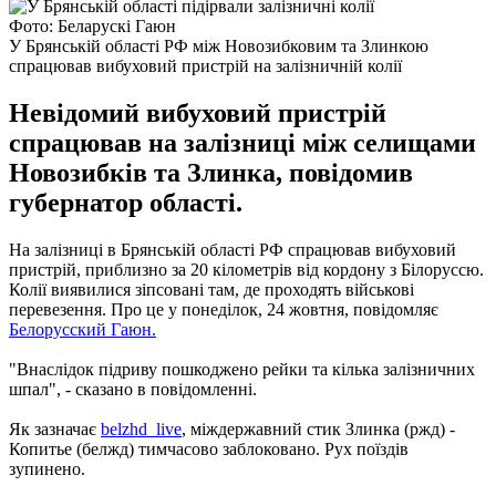
Фото: Беларускі Гаюн
У Брянській області РФ між Новозибковим та Злинкою
спрацював вибуховий пристрій на залізничній колії
Невідомий вибуховий пристрій
спрацював на залізниці між селищами
Новозибків та Злинка, повідомив
губернатор області.
На залізниці в Брянській області РФ спрацював вибуховий
пристрій, приблизно за 20 кілометрів від кордону з Білоруссю.
Колії виявилися зіпсовані там, де проходять військові
перевезення. Про це у понеділок, 24 жовтня, повідомляє
Белорусский Гаюн.
"Внаслідок підриву пошкоджено рейки та кілька залізничних
шпал", - сказано в повідомленні.
Як зазначає
belzhd_live
, міждержавний стик Злинка (ржд) -
Копитье (белжд) тимчасово заблоковано. Рух поїздів
зупинено.