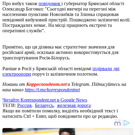
Про вибух також
повідомив
і губернатор Брянської області
Олександр Богомаз: "Сьогодні ввечері на перегоні між
населеними пунктами Новозибків та Злинка спрацював
невідомий вибуховий пристрій. Пошкоджено залізничні колії.
Постраждалих немає. На місці працюють екстрені та
оперативні служби".
Примітно, що ця ділянка має стратегічне значення для
російської армії, оскільки активно використовується для
транспортування Росія-Білорусь.
Раніше в Росії у Брянській області невідомі
підірвали дві
електроопори
поруч із залізничним полотном.
Новини от
Корреспондент.net
в Telegram. Підписуйтесь на
наш канал
https://t.me/korrespondentnet
Читайте Korrespondent.net в Google News
ТЕГИ:
Россия
,
Беларусь
,
железная дорога
Якщо ви помітили помилку, виділіть необхідний текст і
натисніть Ctrl + Enter, щоб повідомити про це редакцію.