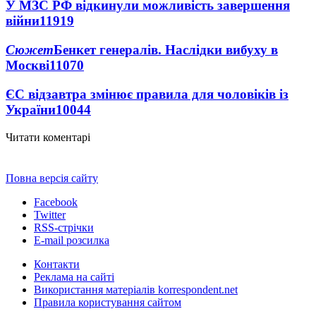
У МЗС РФ відкинули можливість завершення
війни
11919
Сюжет
Бенкет генералів. Наслідки вибуху в
Москві
11070
ЄС відзавтра змінює правила для чоловіків із
України
10044
Читати коментарі
Повна версія сайту
Facebook
Twitter
RSS-стрічки
E-mail розсилка
Контакти
Реклама на сайті
Використання матеріалів korrespondent.net
Правила користування сайтом