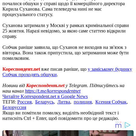
почалися обшуки у справі щодо її комерційного директора
Кирила Суханова. Сама телеведуча нині не має
процесуального статусу.
Суханова затримали у Москві у рамках кримінальної справи
25 жовтня. Наразі невідомо, за якою саме статтею відкрили
справу.
Собчак раніше заявила, що Суханов не виходив на зв'язок з
вівторка. Вона також припустила, що затримання може бути
помилковим.
Кореспондент.net
вже писав раніше, що
у заміському будинку
Собчак проходять обшуки
.
Новини від
Кореспондент.net
у Telegram. Підписуйтесь на
наш канал
https://t.me/korrespondentnet
Читайте Korrespondent.net в Google News
ТЕГИ:
Россия
,
Беларусь
,
Литва
,
полиция
,
Ксения Собчак
,
Белоруссия
Якщо ви помітили помилку, виділіть необхідний текст і
натисніть Ctrl + Enter, щоб повідомити про це редакцію.