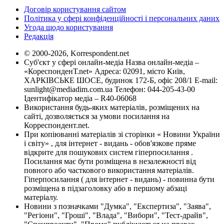
Договір користування сайтом
Політика у сфері конфіденційності і персональних даних
Угода щодо користування
Редакція
© 2000-2026, Korrespondent.net
Суб'єкт у сфері онлайн-медіа Назва онлайн-медіа –
«КореспонденТ.net» Адреса: 02091, місто Київ,
ХАРКІВСЬКЕ ШОСЕ, будинок 172-Б, офіс 208/1 E-mail:
sunlight@mediadim.com.ua
Телефон: 044-205-43-00
Ідентифікатор медіа – R40-06068
Використання будь-яких матеріалів, розміщених на
сайті, дозволяється за умови посилання на
Корреспондент.net.
При копіюванні матеріалів зі сторінки « Новини України
і світу» , для інтернет - видань - обов'язкове пряме
відкрите для пошукових систем гіперпосилання .
Посилання має бути розміщена в незалежності від
повного або часткового використання матеріалів.
Гіперпосилання ( для інтернет - видань) - повинна бути
розміщена в підзаголовку або в першому абзаці
матеріалу.
Новини з позначками "Думка", "Експертиза", "Заява",
"Регіони", "Гроші", "Влада", "Вибори", "Тест-драйв",