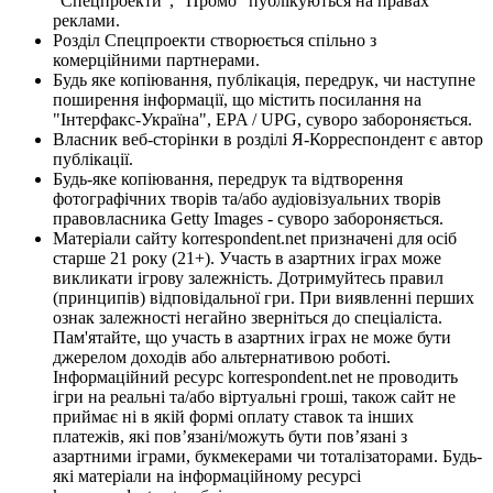
"Спецпроекти", "Промо" публікуються на правах
реклами.
Розділ Спецпроекти створюється спільно з
комерційними партнерами.
Будь яке копіювання, публікація, передрук, чи наступне
поширення інформації, що містить посилання на
"Інтерфакс-Україна", EPA / UPG, суворо забороняється.
Власник веб-сторінки в розділі Я-Корреспондент є автор
публікації.
Будь-яке копіювання, передрук та відтворення
фотографічних творів та/або аудіовізуальних творів
правовласника Getty Images - суворо забороняється.
Матеріали сайту korrespondent.net призначені для осіб
старше 21 року (21+). Участь в азартних іграх може
викликати ігрову залежність. Дотримуйтесь правил
(принципів) відповідальної гри. При виявленні перших
ознак залежності негайно зверніться до спеціаліста.
Пам'ятайте, що участь в азартних іграх не може бути
джерелом доходів або альтернативою роботі.
Інформаційний ресурс korrespondent.net не проводить
ігри на реальні та/або віртуальні гроші, також сайт не
приймає ні в якій формі оплату ставок та інших
платежів, які пов’язані/можуть бути пов’язані з
азартними іграми, букмекерами чи тоталізаторами. Будь-
які матеріали на інформаційному ресурсі