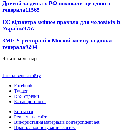
Другий за день: у РФ поховали ще одного
генерала
11565
ЄС відзавтра змінює правила для чоловіків із
України
9757
ЗМІ: У ресторані в Москві загинула дочка
генерала
9204
Читати коментарі
Повна версія сайту
Facebook
Twitter
RSS-стрічки
E-mail розсилка
Контакти
Реклама на сайті
Використання матеріалів korrespondent.net
Правила користування сайтом