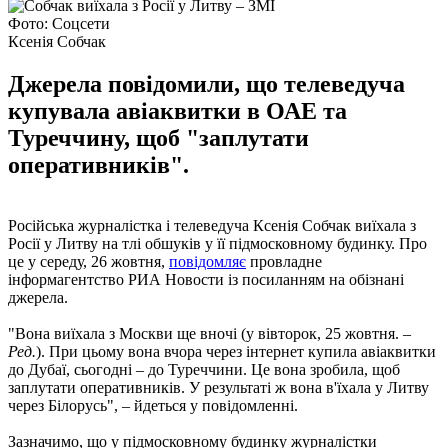
Фото: Соцсети
Ксенія Собчак
Джерела повідомили, що телеведуча
купувала авіаквитки в ОАЕ та
Туреччину, щоб "заплутати
оперативників".
Російська журналістка і телеведуча Ксенія Собчак виїхала з
Росії у Литву на тлі обшуків у її підмосковному будинку. Про
це у середу, 26 жовтня,
повідомляє
провладне
інформагентство РИА Новости із посиланням на обізнані
джерела.
"Вона виїхала з Москви ще вночі (у вівторок, 25 жовтня. –
Ред.
). При цьому вона вчора через інтернет купила авіаквитки
до Дубаї, сьогодні – до Туреччини. Це вона зробила, щоб
заплутати оперативників. У результаті ж вона в'їхала у Литву
через Білорусь", – йдеться у повідомленні.
Зазначимо, що у підмосковному будинку журналістки