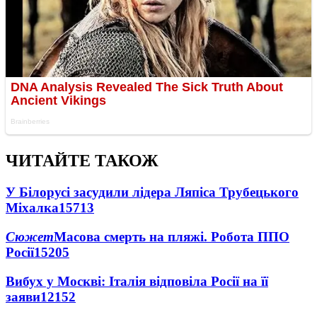
ЧИТАЙТЕ ТАКОЖ
У Білорусі засудили лідера Ляпіса Трубецького
Міхалка
15713
Сюжет
Масова смерть на пляжі. Робота ППО
Росії
15205
Вибух у Москві: Італія відповіла Росії на її
заяви
12152