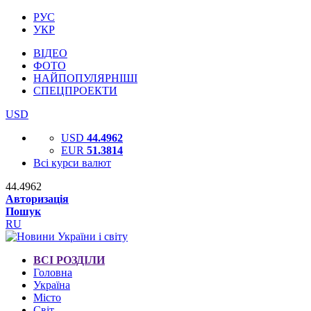
РУС
УКР
ВІДЕО
ФОТО
НАЙПОПУЛЯРНІШІ
СПЕЦПРОЕКТИ
USD
USD
44.4962
EUR
51.3814
Всі курси валют
44.4962
Авторизація
Пошук
RU
ВСІ РОЗДІЛИ
Головна
Україна
Місто
Світ