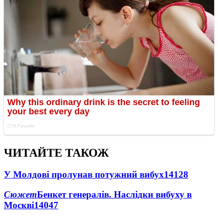
ЧИТАЙТЕ ТАКОЖ
У Молдові пролунав потужний вибух
14128
Сюжет
Бенкет генералів. Наслідки вибуху в
Москві
14047