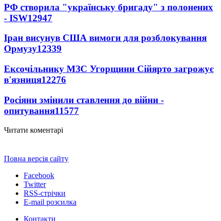
РФ створила "українську бригаду" з полонених
- ISW
12947
Іран висунув США вимоги для розблокування
Ормузу
12339
Ексочільнику МЗС Угорщини Сійярто загрожує
в'язниця
12276
Росіяни змінили ставлення до війни -
опитування
11577
Читати коментарі
Повна версія сайту
Facebook
Twitter
RSS-стрічки
E-mail розсилка
Контакти