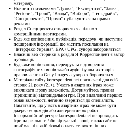
матеріалу.
Новини з позначками "Думка", "Експертиза", "Заява",
"Регіони", "Гроші", "Влада", "Вибори", "Тест-драйв",
"Спецпроекти", "Промо" публікуються на правах
реклами.
Розділ Спецпроекти створюється спільно з
комерційними партнерами.
Будь яке копіювання, публікація, передрук, чи наступне
поширення інформації, що містить посилання на
"Інтерфакс-Україна", EPA / UPG, суворо забороняється.
Власник веб-сторінки в розділі Я-Корреспондент є автор
публікації.
Будь-яке копіювання, передрук та відтворення
фотографічних творів та/або аудіовізуальних творів
правовласника Getty Images - суворо забороняється.
Матеріали сайту korrespondent.net призначені для осіб
старше 21 року (21+). Участь в азартних іграх може
викликати ігрову залежність. Дотримуйтесь правил
(принципів) відповідальної гри. При виявленні перших
ознак залежності негайно зверніться до спеціаліста.
Пам'ятайте, що участь в азартних іграх не може бути
джерелом доходів або альтернативою роботі.
Інформаційний ресурс korrespondent.net не проводить
ігри на реальні та/або віртуальні гроші, також сайт не
приймає ні в якій формі оплату ставок та інших