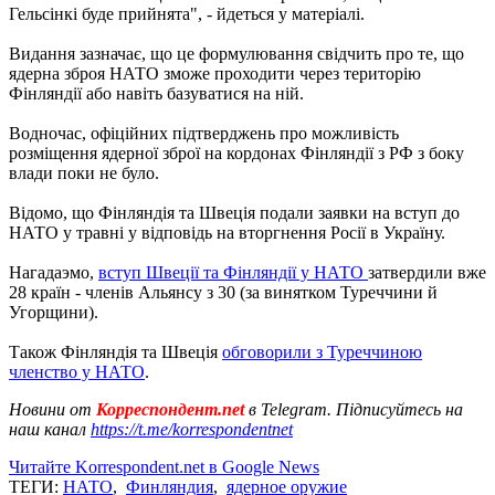
Гельсінкі буде прийнята", - йдеться у матеріалі.
Видання зазначає, що це формулювання свідчить про те, що
ядерна зброя НАТО зможе проходити через територію
Фінляндії або навіть базуватися на ній.
Водночас, офіційних підтверджень про можливість
розміщення ядерної зброї на кордонах Фінляндії з РФ з боку
влади поки не було.
Відомо, що Фінляндія та Швеція подали заявки на вступ до
НАТО у травні у відповідь на вторгнення Росії в Україну.
Нагадаэмо,
вступ Швеції та Фінляндії у НАТО
затвердили вже
28 країн - членів Альянсу з 30 (за винятком Туреччини й
Угорщини).
Також Фінляндія та Швеція
обговорили з Туреччиною
членство у НАТО
.
Новини от
Корреспондент.net
в Telegram. Підписуйтесь на
наш канал
https://t.me/korrespondentnet
Читайте Korrespondent.net в Google News
ТЕГИ:
НАТО
,
Финляндия
,
ядерное оружие