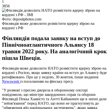
1
3856
Фото: depositphotos.com
Фінляндія може дозволити розмістити ядерну зброю на
кордоні з РФ
Фінляндія подала заявку на вступ до
Північноатлантичного Альянсу 18
травня 2022 року. На аналогічний крок
пішла Швеція.
Фінляндія може дозволити НАТО розмістити ядерну зброю на
кордоні з Росією, якщо заявку країни на вступ до Альянсу буде
ратифіковано. Про це у неділю, 30 жовтня, пише видання
Newsweek
із посиланням на фінську пресу.
"У розмові з пресою джерела в оборонному секторі
повідомили, що міністри закордонних справ та оборони
Фінляндії Пекка Хаавісто та Антті Кайкконен ще в липні дали
"зобов'язання" перед НАТО, що вони не прагнутимуть до
"обмеження або національних застережень", якщо заявка