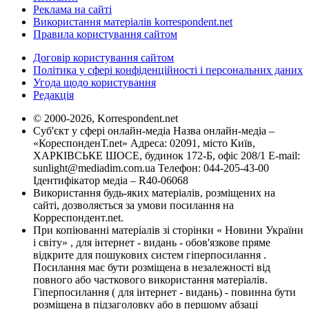
Реклама на сайті
Використання матеріалів korrespondent.net
Правила користування сайтом
Договір користування сайтом
Політика у сфері конфіденційності і персональних даних
Угода щодо користування
Редакція
© 2000-2026, Korrespondent.net
Суб'єкт у сфері онлайн-медіа Назва онлайн-медіа –
«КореспонденТ.net» Адреса: 02091, місто Київ,
ХАРКІВСЬКЕ ШОСЕ, будинок 172-Б, офіс 208/1 E-mail:
sunlight@mediadim.com.ua
Телефон: 044-205-43-00
Ідентифікатор медіа – R40-06068
Використання будь-яких матеріалів, розміщених на
сайті, дозволяється за умови посилання на
Корреспондент.net.
При копіюванні матеріалів зі сторінки « Новини України
і світу» , для інтернет - видань - обов'язкове пряме
відкрите для пошукових систем гіперпосилання .
Посилання має бути розміщена в незалежності від
повного або часткового використання матеріалів.
Гіперпосилання ( для інтернет - видань) - повинна бути
розміщена в підзаголовку або в першому абзаці