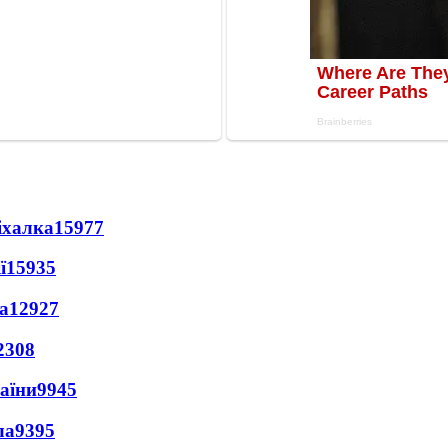
іхалка
15977
ї
15935
а
12927
2308
раїни
9945
ла
9395