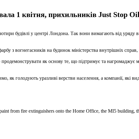
ала 1 квітня, прихильників Just Stop Oil
ири будівлі у центрі Лондона. Так вони вимагають від уряду вид
арбу з вогнегасників на будинок міністерства внутрішніх справ,
уло продемонструвати як основу те, що підтримує та нагромаджує 
имо, як голодують уразливі верстви населення, а компанії, які в
 paint from fire extinguishers onto the Home Office, the MI5 building,