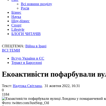
Всі новини розділу
Росія
Бізнес
Наука
Шоу-бізнес
Спорт
Lifestyle
БЛОГИ ЧИТАЧІВ
СПЕЦТЕМА:
Війна в Ірані
ВСІ ТЕМИ
Вступ України в ЄС
Теракт в Барселоні
Екоактивісти пофарбували ву
Текст:
Надтока Світлана
, 31 жовтня 2022, 16:31
0
1184
Фото: twitter.com/JustStop_Oil