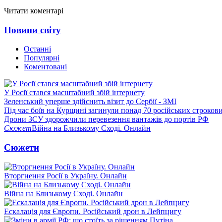
Читати коментарі
Новини світу
Останні
Популярні
Коментовані
У Росії стався масштабний збій інтернету
Зеленський уперше здійснить візит до Сербії - ЗМІ
Під час боїв на Курщині загинули понад 70 російських строкови
Дрони ЗСУ здорожчили перевезення вантажів до портів РФ
Сюжет
Війна на Близькому Сході. Онлайн
Сюжети
Вторгнення Росії в Україну. Онлайн
Війна на Близькому Сході. Онлайн
Ескалація для Європи. Російський дрон в Лейпцигу