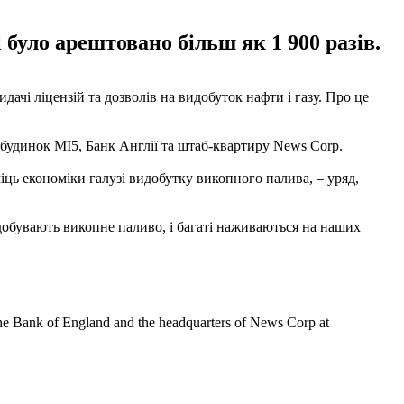
 було арештовано більш як 1 900 разів.
ачі ліцензій та дозволів на видобуток нафти і газу. Про це
 будинок MI5, Банк Англії та штаб-квартиру News Corp.
міць економіки галузі видобутку викопного палива, – уряд,
идобувають викопне паливо, і багаті наживаються на наших
 the Bank of England and the headquarters of News Corp at