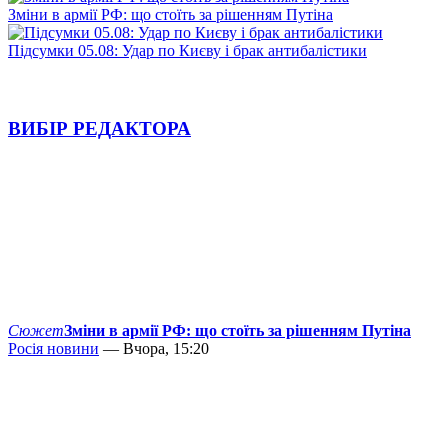
Зміни в армії РФ: що стоїть за рішенням Путіна
Підсумки 05.08: Удар по Києву і брак антибалістики
ВИБІР РЕДАКТОРА
Сюжет
Зміни в армії РФ: що стоїть за рішенням Путіна
Росія новини
— Вчора, 15:20