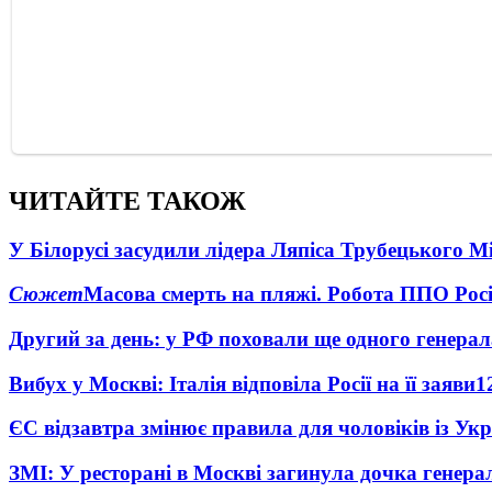
ЧИТАЙТЕ ТАКОЖ
У Білорусі засудили лідера Ляпіса Трубецького М
Сюжет
Масова смерть на пляжі. Робота ППО Росі
Другий за день: у РФ поховали ще одного генерал
Вибух у Москві: Італія відповіла Росії на її заяви
1
ЄС відзавтра змінює правила для чоловіків із Ук
ЗМІ: У ресторані в Москві загинула дочка генера