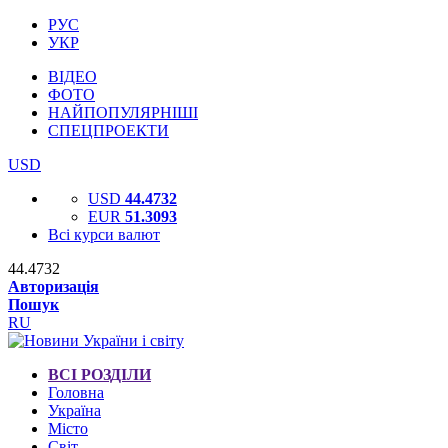
РУС
УКР
ВІДЕО
ФОТО
НАЙПОПУЛЯРНІШІ
СПЕЦПРОЕКТИ
USD
USD
44.4732
EUR
51.3093
Всі курси валют
44.4732
Авторизація
Пошук
RU
ВСІ РОЗДІЛИ
Головна
Україна
Місто
Світ