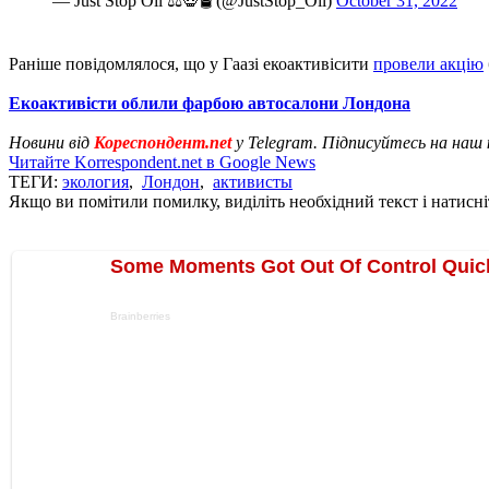
— Just Stop Oil ⚖️💀🛢 (@JustStop_Oil)
October 31, 2022
Раніше повідомлялося, що у Гаазі екоактивісити
провели акцію
Екоактивісти облили фарбою автосалони Лондона
Новини від
Кореспондент.net
у Telegram. Підписуйтесь на наш
Читайте Korrespondent.net в Google News
ТЕГИ:
экология
,
Лондон
,
активисты
Якщо ви помітили помилку, виділіть необхідний текст і натисніт