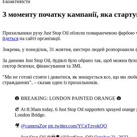
Екоактивісти
З моменту початку кампанії, яка стартув
Прихильники руху Just Stop Oil облили помаранчевою фарбою чот
йдеться
на сайті організації.
Зокрема, у понеділок, 31 жовтня, шестеро людей розпорошили ф
За даними Just Stop Oil, будівлі було обрано так, щоб можна б
сектор безпеки, фінансування та ЗМІ.
"Ми не готові стояти і дивитися, як знищується все, що ми люб
стражданнях", – сказав один із прихильників.
🎃 BREAKING: LONDON PAINTED ORANGE 🎃
🧯 At 8:30am today, 6 Just Stop Oil supporters sprayed orange
London Bridge.
🎥
@cameraZoe
pic.twitter.com/YCgTzvokQO