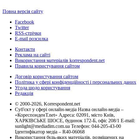
Повна версія сайту
Facebook
Twitter
RSS-стрічки
E-mail розсилка
Контакти
Реклама на сайті
Використання матеріалів korrespondent.net
Правила користування сайтом
Договір користування сайтом
Політика у сфері конфіденційності і персональних даних
Угода щодо користування
Редакція
© 2000-2026, Korrespondent.net
Суб'єкт у сфері онлайн-медіа Назва онлайн-медіа –
«КореспонденТ.net» Адреса: 02091, місто Київ,
ХАРКІВСЬКЕ ШОСЕ, будинок 172-Б, офіс 208/1 E-mail:
sunlight@mediadim.com.ua
Телефон: 044-205-43-00
Ідентифікатор медіа – R40-06068
Використання будь-яких матеріалів, розміщених на