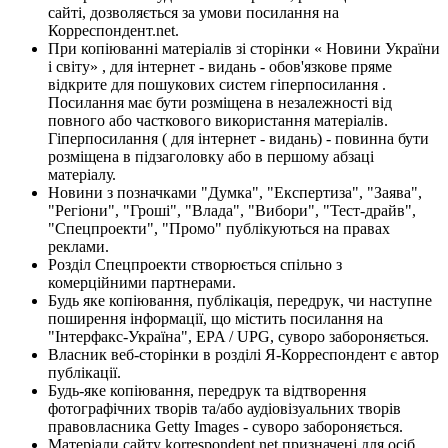
сайті, дозволяється за умови посилання на
Корреспондент.net.
При копіюванні матеріалів зі сторінки « Новини України
і світу» , для інтернет - видань - обов'язкове пряме
відкрите для пошукових систем гіперпосилання .
Посилання має бути розміщена в незалежності від
повного або часткового використання матеріалів.
Гіперпосилання ( для інтернет - видань) - повинна бути
розміщена в підзаголовку або в першому абзаці
матеріалу.
Новини з позначками "Думка", "Експертиза", "Заява",
"Регіони", "Гроші", "Влада", "Вибори", "Тест-драйв",
"Спецпроекти", "Промо" публікуються на правах
реклами.
Розділ Спецпроекти створюється спільно з
комерційними партнерами.
Будь яке копіювання, публікація, передрук, чи наступне
поширення інформації, що містить посилання на
"Інтерфакс-Україна", EPA / UPG, суворо забороняється.
Власник веб-сторінки в розділі Я-Корреспондент є автор
публікації.
Будь-яке копіювання, передрук та відтворення
фотографічних творів та/або аудіовізуальних творів
правовласника Getty Images - суворо забороняється.
Матеріали сайту korrespondent.net призначені для осіб