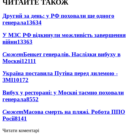
ЧИТАЙТЕ ТАКОЖ
Другий за день: у РФ поховали ще одного
генерала
13634
У МЗС РФ відкинули можливість завершення
війни
13363
Сюжет
Бенкет генералів. Наслідки вибуху в
Москві
12111
Україна поставила Путіна перед дилемою -
ЗМІ
10172
Вибух у ресторані: у Москві таємно поховали
генерала
8552
Сюжет
Масова смерть на пляжі. Робота ППО
Росії
8141
Читати коментарі