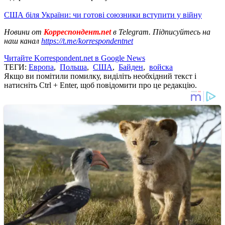
США біля України: чи готові союзники вступити у війну
Новини от
Корреспондент.net
в Telegram. Підписуйтесь на
наш канал
https://t.me/korrespondentnet
Читайте Korrespondent.net в Google News
ТЕГИ:
Европа
,
Польша
,
США
,
Байден
,
войска
Якщо ви помітили помилку, виділіть необхідний текст і
натисніть Ctrl + Enter, щоб повідомити про це редакцію.