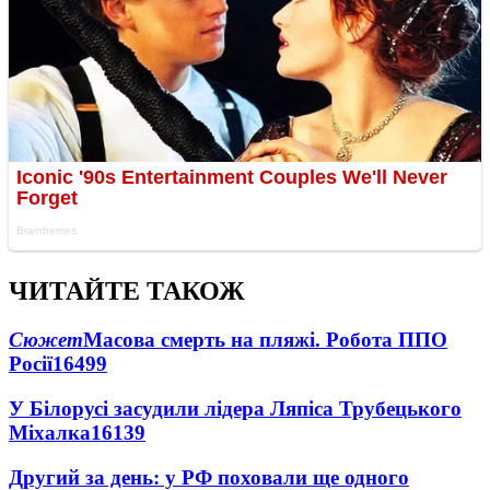
ЧИТАЙТЕ ТАКОЖ
Сюжет
Масова смерть на пляжі. Робота ППО
Росії
16499
У Білорусі засудили лідера Ляпіса Трубецького
Міхалка
16139
Другий за день: у РФ поховали ще одного