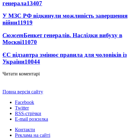
генерала
13407
У МЗС РФ відкинули можливість завершення
війни
11919
Сюжет
Бенкет генералів. Наслідки вибуху в
Москві
11070
ЄС відзавтра змінює правила для чоловіків із
України
10044
Читати коментарі
Повна версія сайту
Facebook
Twitter
RSS-стрічки
E-mail розсилка
Контакти
Реклама на сайті