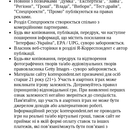
Новини з позначками "Думка", "Експертиза", "Заява",
"Регіони", "Гроші", "Влада", "Вибори", "Тест-драйв",
"Спецпроекти", "Промо" публікуються на правах
реклами.
Розділ Спецпроекти створюється спільно з
комерційними партнерами.
Будь яке копіювання, публікація, передрук, чи наступне
поширення інформації, що містить посилання на
"Інтерфакс-Україна", EPA / UPG, суворо забороняється.
Власник веб-сторінки в розділі Я-Корреспондент є автор
публікації.
Будь-яке копіювання, передрук та відтворення
фотографічних творів та/або аудіовізуальних творів
правовласника Getty Images - суворо забороняється.
Матеріали сайту korrespondent.net призначені для осіб
старше 21 року (21+). Участь в азартних іграх може
викликати ігрову залежність. Дотримуйтесь правил
(принципів) відповідальної гри. При виявленні перших
ознак залежності негайно зверніться до спеціаліста.
Пам'ятайте, що участь в азартних іграх не може бути
джерелом доходів або альтернативою роботі.
Інформаційний ресурс korrespondent.net не проводить
ігри на реальні та/або віртуальні гроші, також сайт не
приймає ні в якій формі оплату ставок та інших
платежів, які пов’язані/можуть бути пов’язані з