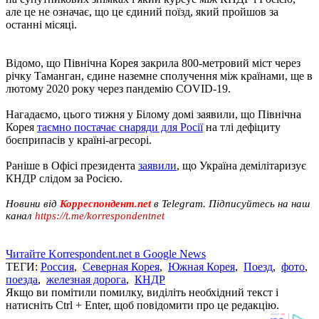
але це не означає, що це єдиний поїзд, який пройшов за
останні місяці.
Відомо, що Північна Корея закрила 800-метровий міст через
річку Таманган, єдине наземне сполучення між країнами, ще в
лютому 2020 року через пандемію COVID-19.
Нагадаємо, цього тижня у Білому домі заявили, що Північна
Корея
таємно постачає снаряди для Росії
на тлі дефіциту
боєприпасів у країні-агресорі.
Раніше в Офісі президента
заявили
, що Україна демілітаризує
КНДР слідом за Росією.
Новини від
Корреспондент.net
в Telegram. Підписуйтесь на наш
канал
https://t.me/korrespondentnet
Читайте Korrespondent.net в Google News
ТЕГИ:
Россия
,
Северная Корея
,
Южная Корея
,
Поезд
,
фото
,
поезда
,
железная дорога
,
КНДР
Якщо ви помітили помилку, виділіть необхідний текст і
натисніть Ctrl + Enter, щоб повідомити про це редакцію.