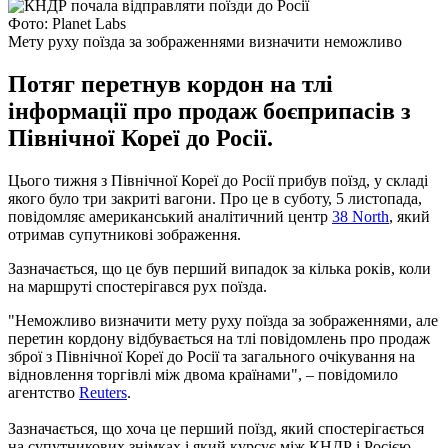
Фото: Planet Labs
Мету руху поїзда за зображеннями визначити неможливо
Потяг перетнув кордон на тлі
інформації про продаж боєприпасів з
Північної Кореї до Росії.
Цього тижня з Північної Кореї до Росії прибув поїзд, у складі
якого було три закриті вагони. Про це в суботу, 5 листопада,
повідомляє американський аналітичний центр
38 North
, який
отримав супутникові зображення.
Зазначається, що це був перший випадок за кілька років, коли
на маршруті спостерігався рух поїзда.
"Неможливо визначити мету руху поїзда за зображеннями, але
перетин кордону відбувається на тлі повідомлень про продаж
зброї з Північної Кореї до Росії та загального очікування на
відновлення торгівлі між двома країнами", – повідомило
агентство
Reuters
.
Зазначається, що хоча це перший поїзд, який спостерігається
на супутникових знімках і який курсує між КНДР і Росією,