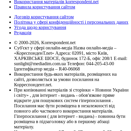
Використання матеріалів korrespondent.net
Правила користування сайтом
Договір користування сайтом
Політика у сфері конфіденційності і персональних даних
Угода щодо користування
Редакція
© 2000-2026, Korrespondent.net
Суб'єкт у сфері онлайн-медіа Назва онлайн-медіа –
«КореспонденТ.net» Адреса: 02091, місто Київ,
ХАРКІВСЬКЕ ШОСЕ, будинок 172-Б, офіс 208/1 E-mail:
sunlight@mediadim.com.ua
Телефон: 044-205-43-00
Ідентифікатор медіа – R40-06068
Використання будь-яких матеріалів, розміщених на
сайті, дозволяється за умови посилання на
Корреспондент.net.
При копіюванні матеріалів зі сторінки « Новини України
і світу» , для інтернет - видань - обов'язкове пряме
відкрите для пошукових систем гіперпосилання .
Посилання має бути розміщена в незалежності від
повного або часткового використання матеріалів.
Гіперпосилання ( для інтернет - видань) - повинна бути
розміщена в підзаголовку або в першому абзаці
матеріалу.