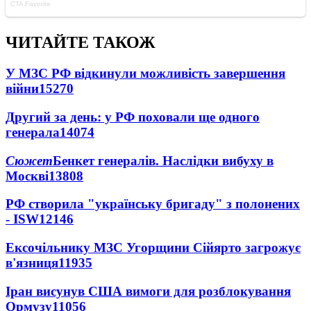
ЧИТАЙТЕ ТАКОЖ
У МЗС РФ відкинули можливість завершення
війни
15270
Другий за день: у РФ поховали ще одного
генерала
14074
Сюжет
Бенкет генералів. Наслідки вибуху в
Москві
13808
РФ створила "українську бригаду" з полонених
- ISW
12146
Ексочільнику МЗС Угорщини Сійярто загрожує
в'язниця
11935
Іран висунув США вимоги для розблокування
Ормузу
11056