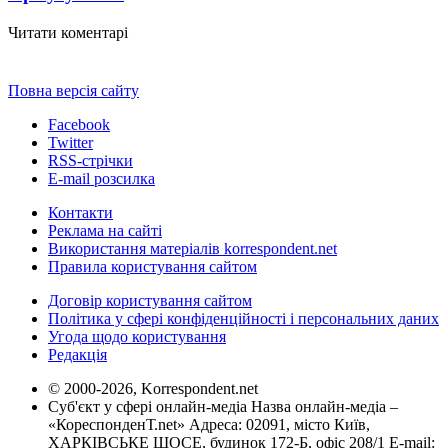
Читати коментарі
Повна версія сайту
Facebook
Twitter
RSS-стрічки
E-mail розсилка
Контакти
Реклама на сайті
Використання матеріалів korrespondent.net
Правила користування сайтом
Договір користування сайтом
Політика у сфері конфіденційності і персональних даних
Угода щодо користування
Редакція
© 2000-2026, Korrespondent.net
Суб'єкт у сфері онлайн-медіа Назва онлайн-медіа –
«КореспонденТ.net» Адреса: 02091, місто Київ,
ХАРКІВСЬКЕ ШОСЕ, будинок 172-Б, офіс 208/1 E-mail: