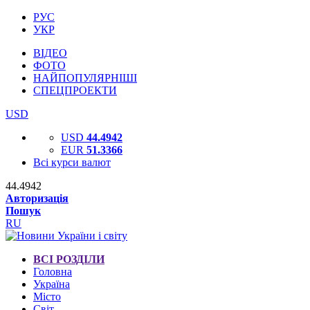
РУС
УКР
ВІДЕО
ФОТО
НАЙПОПУЛЯРНІШІ
СПЕЦПРОЕКТИ
USD
USD
44.4942
EUR
51.3366
Всі курси валют
44.4942
Авторизація
Пошук
RU
ВСІ РОЗДІЛИ
Головна
Україна
Місто
Світ