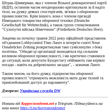
Штрак-Ціммерман, яка є членом Вільної демократичної партії
(ВДП), останнім часом неодноразово критикували за її надто
тісні, на думку деяких спостерігачів, зв'язки з оборонною
промисловістю. Крім іншого, вона є членом президії
Німецького товариства оборонної техніки (Deutsche
Gesellschaft für Wehrtechnik), а також групи стимулювання
"Сухопутні війська Німеччини" (Förderkreis Deutsches Heer).
Зокрема на початку травня 2022 року офіційний представник
об'єднання Lobbycontrol Тімо Ланґе в інтерв'ю газеті Neue
Osnabrücker Zeitung розкритикував таке сумісництво з боку
політика. "Обидві ці організації знаходяться під сильним
впливом оборонної промисловості, і ми критично ставимося
до ситуації, коли депутати Бундестагу обіймають там керівні
посади - навіть на добровільних засадах", - зазначав Ланґе.
Таким чином, на його думку, підприємства оборонної
промисловості "отримують можливість мати дуже тісний та
привілейований доступ до парламенту".
Джерело:
Українська служба DW
Новини від
Корреспондент.net
в Telegram. Підписуйтесь на
наш канал
https://t.me/korrespondentnet