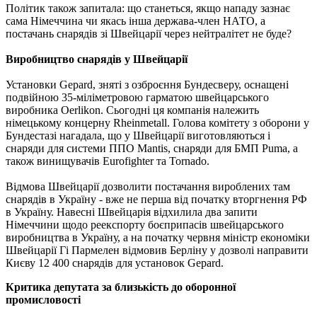
Політик також запитала: що станеться, якщо нападу зазнає
сама Німеччина чи якась інша держава-член НАТО, а
постачань снарядів зі Швейцарії через нейтралітет не буде?
Виробництво снарядів у Швейцарії
Установки Gepard, зняті з озброєння Бундесверу, оснащені
подвійною 35-міліметровою гарматою швейцарського
виробника Oerlikon. Сьогодні ця компанія належить
німецькому концерну Rheinmetall. Голова комітету з оборони у
Бундестазі нагадала, що у Швейцарії виготовляються і
снаряди для системи ППО Mantis, снаряди для БМП Puma, а
також винищувачів Eurofighter та Tornado.
Відмова Швейцарії дозволити постачання вироблених там
снарядів в Україну - вже не перша від початку вторгнення РФ
в Україну. Навесні Швейцарія відхилила два запити
Німеччини щодо реекспорту боєприпасів швейцарського
виробництва в Україну, а на початку червня міністр економіки
Швейцарії Гі Пармелен відмовив Берліну у дозволі направити
Києву 12 400 снарядів для установок Gepard.
Критика депутата за близькість до оборонної
промисловості