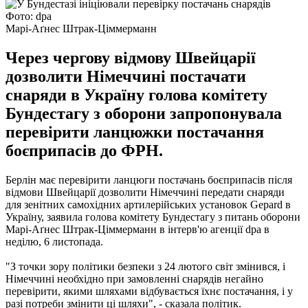
Фото: dpa
Марі-Аґнес Штрак-Ціммерманн
Через чергову відмову Швейцарії
дозволити Німеччині постачати
снаряди в Україну голова комітету
Бундестагу з оборони запропонувала
перевірити ланцюжки постачання
боєприпасів до ФРН.
Берлін має перевірити ланцюги постачань боєприпасів після
відмови Швейцарії дозволити Німеччині передати снаряди
для зенітних самохідних артилерійських установок Gepard в
Україну, заявила голова комітету Бундестагу з питань оборони
Марі-Аґнес Штрак-Ціммерманн в інтерв'ю агенції dpa в
неділю, 6 листопада.
"З точки зору політики безпеки з 24 лютого світ змінився, і
Німеччині необхідно при замовленні снарядів негайно
перевірити, якими шляхами відбувається їхнє постачання, і у
разі потреби змінити ці шляхи", - сказала політик.