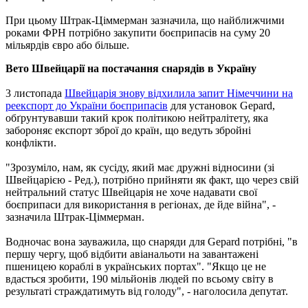
При цьому Штрак-Ціммерман зазначила, що найближчими
роками ФРН потрібно закупити боєприпасів на суму 20
мільярдів євро або більше.
Вето Швейцарії на постачання снарядів в Україну
3 листопада
Швейцарія знову відхилила запит Німеччини на
реекспорт до України боєприпасів
для установок Gepard,
обґрунтувавши такий крок політикою нейтралітету, яка
забороняє експорт зброї до країн, що ведуть збройні
конфлікти.
"Зрозуміло, нам, як сусіду, який має дружні відносини (зі
Швейцарією - Ред.), потрібно прийняти як факт, що через свій
нейтральний статус Швейцарія не хоче надавати свої
боєприпаси для використання в регіонах, де йде війна", -
зазначила Штрак-Ціммерман.
Водночас вона зауважила, що снаряди для Gepard потрібні, "в
першу чергу, щоб відбити авіанальоти на завантажені
пшеницею кораблі в українських портах". "Якщо це не
вдасться зробити, 190 мільйонів людей по всьому світу в
результаті страждатимуть від голоду", - наголосила депутат.