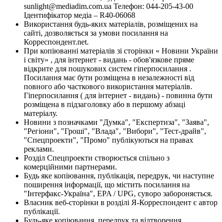
sunlight@mediadim.com.ua
Телефон: 044-205-43-00
Ідентифікатор медіа – R40-06068
Використання будь-яких матеріалів, розміщених на
сайті, дозволяється за умови посилання на
Корреспондент.net.
При копіюванні матеріалів зі сторінки « Новини України
і світу» , для інтернет - видань - обов'язкове пряме
відкрите для пошукових систем гіперпосилання .
Посилання має бути розміщена в незалежності від
повного або часткового використання матеріалів.
Гіперпосилання ( для інтернет - видань) - повинна бути
розміщена в підзаголовку або в першому абзаці
матеріалу.
Новини з позначками "Думка", "Експертиза", "Заява",
"Регіони", "Гроші", "Влада", "Вибори", "Тест-драйв",
"Спецпроекти", "Промо" публікуються на правах
реклами.
Розділ Спецпроекти створюється спільно з
комерційними партнерами.
Будь яке копіювання, публікація, передрук, чи наступне
поширення інформації, що містить посилання на
"Інтерфакс-Україна", EPA / UPG, суворо забороняється.
Власник веб-сторінки в розділі Я-Корреспондент є автор
публікації.
Будь-яке копіювання, передрук та відтворення