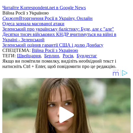
Читайте Korrespondent.net в Google News
Війна Росії з Україною
Сюжет
Вторгнення Росії в Україну. Онлайн
Одеса зазнала масованої атаки
Зеленський про українську балістику: Буде, але є "але"
Десятки тисяч військових КНДР вчитимуться на війні в
Україні - Зеленський
Зеленський оцінив гарантії США і долю Донбасу
СПЕЦТЕМА:
Війна Росії з Україною
ТЕГИ:
Швейцария
,
Берлин
,
Росія
,
Бундестаг
Якщо ви помітили помилку, виділіть необхідний текст і
натисніть Ctrl + Enter, щоб повідомити про це редакцію.