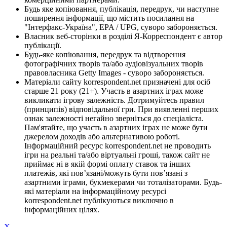
Будь яке копіювання, публікація, передрук, чи наступне
поширення інформації, що містить посилання на
"Інтерфакс-Україна", EPA / UPG, суворо забороняється.
Власник веб-сторінки в розділі Я-Корреспондент є автор
публікації.
Будь-яке копіювання, передрук та відтворення
фотографічних творів та/або аудіовізуальних творів
правовласника Getty Images - суворо забороняється.
Матеріали сайту korrespondent.net призначені для осіб
старше 21 року (21+). Участь в азартних іграх може
викликати ігрову залежність. Дотримуйтесь правил
(принципів) відповідальної гри. При виявленні перших
ознак залежності негайно зверніться до спеціаліста.
Пам'ятайте, що участь в азартних іграх не може бути
джерелом доходів або альтернативою роботі.
Інформаційний ресурс korrespondent.net не проводить
ігри на реальні та/або віртуальні гроші, також сайт не
приймає ні в якій формі оплату ставок та інших
платежів, які пов’язані/можуть бути пов’язані з
азартними іграми, букмекерами чи тоталізаторами. Будь-
які матеріали на інформаційному ресурсі
korrespondent.net публікуються виключно в
інформаційних цілях.
X