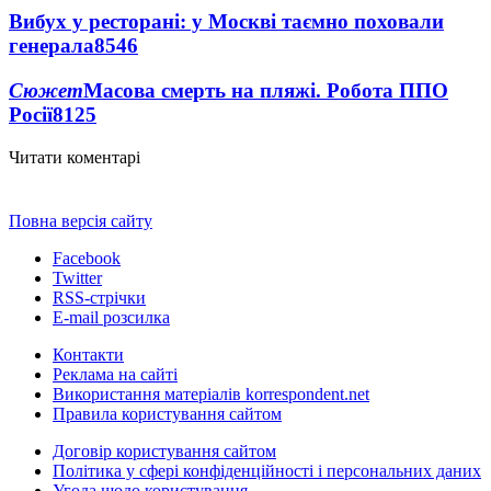
Вибух у ресторані: у Москві таємно поховали
генерала
8546
Сюжет
Масова смерть на пляжі. Робота ППО
Росії
8125
Читати коментарі
Повна версія сайту
Facebook
Twitter
RSS-стрічки
E-mail розсилка
Контакти
Реклама на сайті
Використання матеріалів korrespondent.net
Правила користування сайтом
Договір користування сайтом
Політика у сфері конфіденційності і персональних даних
Угода щодо користування