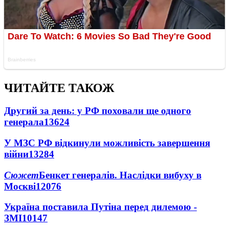
ЧИТАЙТЕ ТАКОЖ
Другий за день: у РФ поховали ще одного
генерала
13624
У МЗС РФ відкинули можливість завершення
війни
13284
Сюжет
Бенкет генералів. Наслідки вибуху в
Москві
12076
Україна поставила Путіна перед дилемою -
ЗМІ
10147