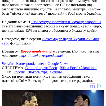
поведінці РФ, то подальші санкції проти неї неминучі. Він
наголосив на важливості того, щоб ЄС не поставив під
загрозу свою нинішню єдність. За словами міністра, не може
бути "ніякого нейтралітету" щодо війни Росії проти України.
На даний момент
Люксембург поставив в Україну озброєння
та матеріально-технічних засобів на суму понад 72 млн. євро,
що відповідає 15% загального оборонного бюджету країни.
Нагадаємо, ще в березні
Люксембург надав Україні 250 млн
євро
фіндопомоги.
Новини от
Корреспондент.net
в Telegram. Підписуйтесь на
наш канал
https://t.me/korrespondentnet
Читайте Korrespondent.net в Google News
СПЕЦТЕМА:
Санкції проти Росії
,
Війна Росії з Україною
ТЕГИ:
Россия
,
Люксембург
,
активы
Якщо ви помітили помилку, виділіть необхідний текст і
натисніть Ctrl + Enter, щоб повідомити про це редакцію.