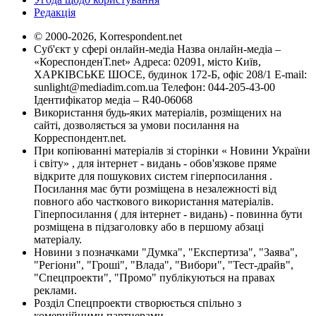
Редакція
© 2000-2026, Korrespondent.net
Суб'єкт у сфері онлайн-медіа Назва онлайн-медіа –
«КореспонденТ.net» Адреса: 02091, місто Київ,
ХАРКІВСЬКЕ ШОСЕ, будинок 172-Б, офіс 208/1 E-mail:
sunlight@mediadim.com.ua
Телефон: 044-205-43-00
Ідентифікатор медіа – R40-06068
Використання будь-яких матеріалів, розміщених на
сайті, дозволяється за умови посилання на
Корреспондент.net.
При копіюванні матеріалів зі сторінки « Новини України
і світу» , для інтернет - видань - обов'язкове пряме
відкрите для пошукових систем гіперпосилання .
Посилання має бути розміщена в незалежності від
повного або часткового використання матеріалів.
Гіперпосилання ( для інтернет - видань) - повинна бути
розміщена в підзаголовку або в першому абзаці
матеріалу.
Новини з позначками "Думка", "Експертиза", "Заява",
"Регіони", "Гроші", "Влада", "Вибори", "Тест-драйв",
"Спецпроекти", "Промо" публікуються на правах
реклами.
Розділ Спецпроекти створюється спільно з
комерційними партнерами.