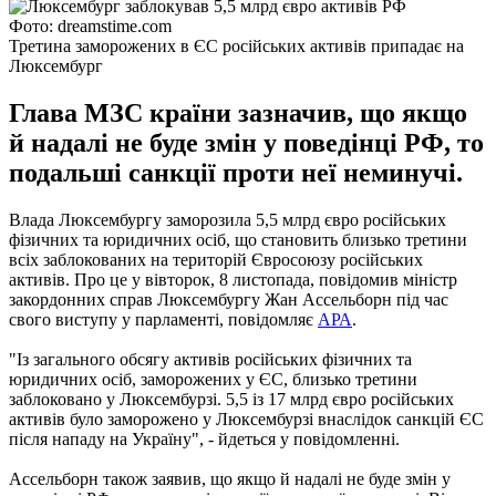
Фото: dreamstime.com
Третина заморожених в ЄС російських активів припадає на
Люксембург
Глава МЗС країни зазначив, що якщо
й надалі не буде змін у поведінці РФ, то
подальші санкції проти неї неминучі.
Влада Люксембургу заморозила 5,5 млрд євро російських
фізичних та юридичних осіб, що становить близько третини
всіх заблокованих на територій Євросоюзу російських
активів. Про це у вівторок, 8 листопада, повідомив міністр
закордонних справ Люксембургу Жан Ассельборн під час
свого виступу у парламенті, повідомляє
АРА
.
"Із загального обсягу активів російських фізичних та
юридичних осіб, заморожених у ЄС, близько третини
заблоковано у Люксембурзі. 5,5 із 17 млрд євро російських
активів було заморожено у Люксембурзі внаслідок санкцій ЄС
після нападу на Україну", - йдеться у повідомленні.
Ассельборн також заявив, що якщо й надалі не буде змін у