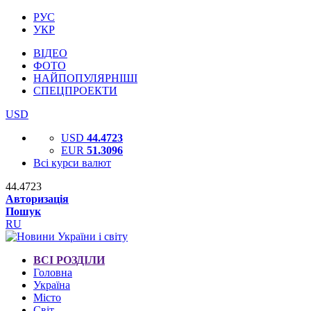
РУС
УКР
ВІДЕО
ФОТО
НАЙПОПУЛЯРНІШІ
СПЕЦПРОЕКТИ
USD
USD
44.4723
EUR
51.3096
Всі курси валют
44.4723
Авторизація
Пошук
RU
ВСІ РОЗДІЛИ
Головна
Україна
Місто
Світ