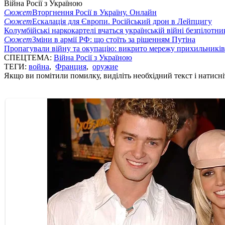
Війна Росії з Україною
Сюжет
Вторгнення Росії в Україну. Онлайн
Сюжет
Ескалація для Європи. Російський дрон в Лейпцигу
Колумбійські наркокартелі вчаться українській війні безпілотни
Сюжет
Зміни в армії РФ: що стоїть за рішенням Путіна
Пропагували війну та окупацію: викрито мережу прихильникі
СПЕЦТЕМА:
Війна Росії з Україною
ТЕГИ:
война
,
Франция
,
оружие
Якщо ви помітили помилку, виділіть необхідний текст і натисніт