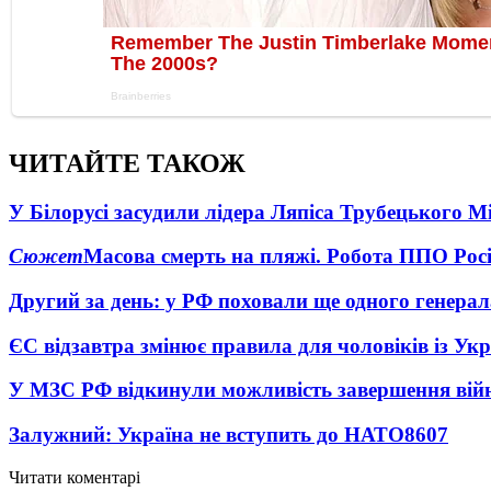
ЧИТАЙТЕ ТАКОЖ
У Білорусі засудили лідера Ляпіса Трубецького М
Сюжет
Масова смерть на пляжі. Робота ППО Росі
Другий за день: у РФ поховали ще одного генерал
ЄС відзавтра змінює правила для чоловіків із Ук
У МЗС РФ відкинули можливість завершення вій
Залужний: Україна не вступить до НАТО
8607
Читати коментарі