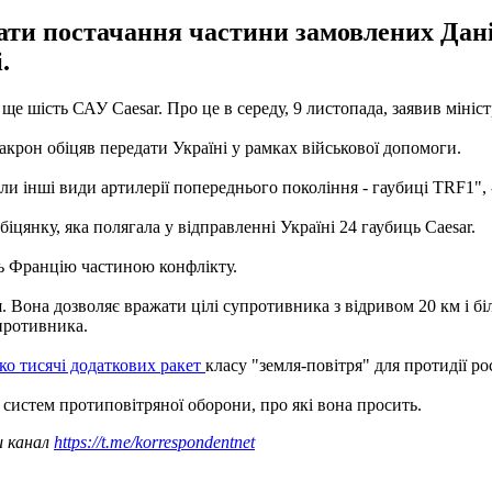
вати постачання частини замовлених Дан
.
 шість САУ Caesar. Про це в середу, 9 листопада, заявив мініс
крон обіцяв передати Україні у рамках військової допомоги.
інші види артилерії попереднього покоління - гаубиці TRF1", 
цянку, яка полягала у відправленні Україні 24 гаубиць Caesar.
ть Францію частиною конфлікту.
. Вона дозволяє вражати цілі супротивника з відривом 20 км і біл
упротивника.
ко тисячі додаткових ракет
класу "земля-повітря" для протидії ро
 систем протиповітряної оборони, про які вона просить.
ш канал
https://t.me/korrespondentnet