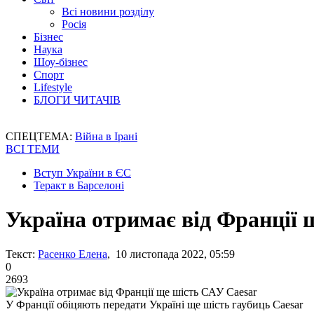
Всі новини розділу
Росія
Бізнес
Наука
Шоу-бізнес
Спорт
Lifestyle
БЛОГИ ЧИТАЧІВ
СПЕЦТЕМА:
Війна в Ірані
ВСІ ТЕМИ
Вступ України в ЄС
Теракт в Барселоні
Україна отримає від Франції 
Текст:
Расенко Елена
, 10 листопада 2022, 05:59
0
2693
У Франції обіцяють передати Україні ще шість гаубиць Caesar