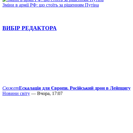
Зміни в армії РФ: що стоїть за рішенням Путіна
ВИБІР РЕДАКТОРА
Сюжет
Ескалація для Європи. Російський дрон в Лейпцигу
Новини світу
— Вчора, 17:07