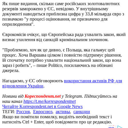
Як пише видання, скільки саме російських золотовалютних
резервів заморожено у ЄС, невідомо. У внутрішньому
документі наводиться приблизна цифра у 33,8 мільярда євро з
позначкою "у процесі оцінювання, не призначено для
оприлюднення".
Єврокомісія очікує, що Європейська рада ухвалить закон, який
визнає ухилення від санкцій кримінальним злочином.
"Проблемою, хоч як це дивно, є Польща, яка гальмує цей
процес. Хоча Варшава цілком і повністю підтримує рішення,
їй спочатку потрібно ухвалити національний закон, що вона
зараз і робить", – пише Politico, посилаючись на обізнані
джерела.
Нагадаємо, у ЄС обговорюють
використання активів РФ для
відновлення України
.
Новини від
Кореспондент.net
у Telegram. Підписуйтесь на
наш канал
https://t.me/korrespondentnet
Читайте Korrespondent.net в Google News
ТЕГИ:
Россия
,
Евросоюз
,
активы
,
санкции
Якщо ви помітили помилку, виділіть необхідний текст і
натисніть Ctrl + Enter, щоб повідомити про це редакцію.