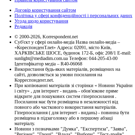
Договір користування сайтом
Політика у сфері конфіденційності і персональних даних
Угода щодо користування
Редакція
© 2000-2026, Korrespondent.net
Суб'єкт у сфері онлайн-медіа Назва онлайн-медіа –
«КореспонденТ.net» Адреса: 02091, місто Київ,
ХАРКІВСЬКЕ ШОСЕ, будинок 172-Б, офіс 208/1 E-mail:
sunlight@mediadim.com.ua
Телефон: 044-205-43-00
Ідентифікатор медіа – R40-06068
Використання будь-яких матеріалів, розміщених на
сайті, дозволяється за умови посилання на
Корреспондент.net.
При копіюванні матеріалів зі сторінки « Новини України
і світу» , для інтернет - видань - обов'язкове пряме
відкрите для пошукових систем гіперпосилання .
Посилання має бути розміщена в незалежності від
повного або часткового використання матеріалів.
Гіперпосилання ( для інтернет - видань) - повинна бути
розміщена в підзаголовку або в першому абзаці
матеріалу.
Новини з позначками "Думка", "Експертиза", "Заява",
"Регіони", "Гроші", "Влада", "Вибори", "Тест-драйв",