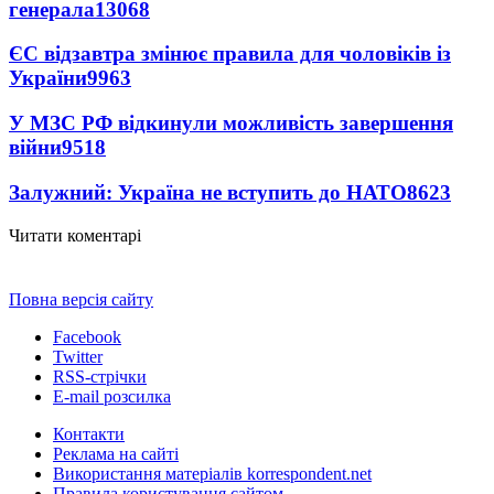
генерала
13068
ЄС відзавтра змінює правила для чоловіків із
України
9963
У МЗС РФ відкинули можливість завершення
війни
9518
Залужний: Україна не вступить до НАТО
8623
Читати коментарі
Повна версія сайту
Facebook
Twitter
RSS-стрічки
E-mail розсилка
Контакти
Реклама на сайті
Використання матеріалів korrespondent.net
Правила користування сайтом