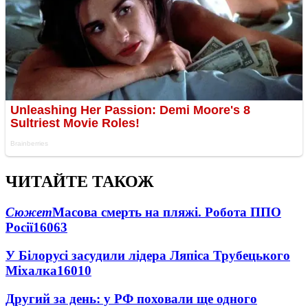
ЧИТАЙТЕ ТАКОЖ
Сюжет
Масова смерть на пляжі. Робота ППО
Росії
16063
У Білорусі засудили лідера Ляпіса Трубецького
Міхалка
16010
Другий за день: у РФ поховали ще одного