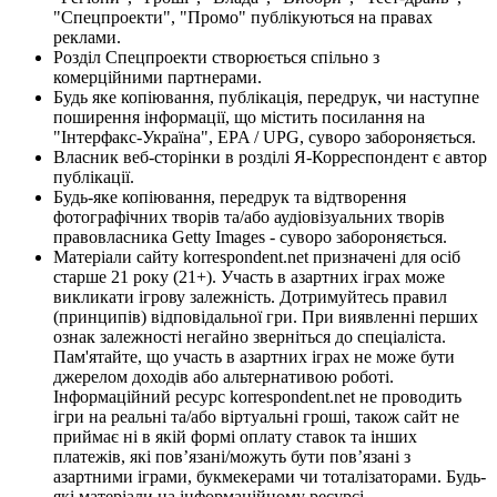
"Спецпроекти", "Промо" публікуються на правах
реклами.
Розділ Спецпроекти створюється спільно з
комерційними партнерами.
Будь яке копіювання, публікація, передрук, чи наступне
поширення інформації, що містить посилання на
"Інтерфакс-Україна", EPA / UPG, суворо забороняється.
Власник веб-сторінки в розділі Я-Корреспондент є автор
публікації.
Будь-яке копіювання, передрук та відтворення
фотографічних творів та/або аудіовізуальних творів
правовласника Getty Images - суворо забороняється.
Матеріали сайту korrespondent.net призначені для осіб
старше 21 року (21+). Участь в азартних іграх може
викликати ігрову залежність. Дотримуйтесь правил
(принципів) відповідальної гри. При виявленні перших
ознак залежності негайно зверніться до спеціаліста.
Пам'ятайте, що участь в азартних іграх не може бути
джерелом доходів або альтернативою роботі.
Інформаційний ресурс korrespondent.net не проводить
ігри на реальні та/або віртуальні гроші, також сайт не
приймає ні в якій формі оплату ставок та інших
платежів, які пов’язані/можуть бути пов’язані з
азартними іграми, букмекерами чи тоталізаторами. Будь-
які матеріали на інформаційному ресурсі