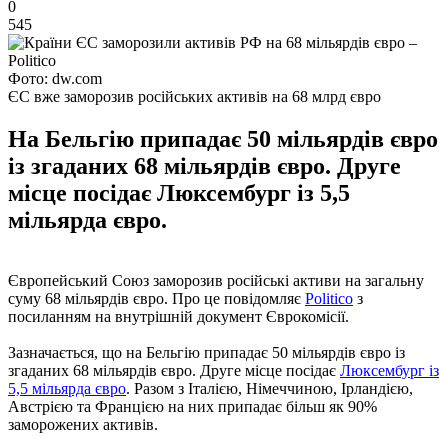
0
545
Фото: dw.com
ЄС вже заморозив російських активів на 68 млрд євро
На Бельгію припадає 50 мільярдів євро
із згаданих 68 мільярдів євро. Друге
місце посідає Люксембург із 5,5
мільярда євро.
Європейський Союз заморозив російські активи на загальну
суму 68 мільярдів євро. Про це повідомляє
Politico
з
посиланням на внутрішній документ Єврокомісії.
Зазначається, що на Бельгію припадає 50 мільярдів євро із
згаданих 68 мільярдів євро. Друге місце посідає
Люксембург із
5,5 мільярда євро
. Разом з Італією, Німеччиною, Ірландією,
Австрією та Францією на них припадає більш як 90%
заморожених активів.