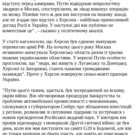
відступу перед камерами, Путін відвідував неврологічну
лікарню в Москві, спостерігаючи, як лікар виконує операцію
на мозку. Пізніше того ж дня він виступив на іншому заході,
але не згадав про відступ з Херсона - найбільш принизливий
догляд Росії в Україну. У наступні дні він публічно не
коментував це" , - сказано у політичному аналізі.
У статті наголосили, що Херсон був єдиною значущою
перемогою армії РФ. На початку цього року Москва
незаконно анексувала Херсонську область разом із трьома
іншими українськими областями. У вересні Путін особисто
проголосив, що "люди, які живуть у Луганську та Донецьку,
Херсоні та Запоріжжі, стають нашими громадянами
назавжди". Проте у Херсон повернули синьо-жовті прапори
України.
"Путін цього тижня, здається, був зосереджений на всьому,
окрім війни. Він обговорював процедури банкрутства та
проблеми автомобільної промисловості з чиновниками,
спілкувався з губернатором Сибіру про збільшення інвестицій
у регіони, розмовляв зі світовими лідерами та зустрічався з
новим президентом Російської академії наук. У вівторок він
провів відеонараду з меморіалів Другої світової війни: це був
день, коли він мав виступити на саміті G20 в Індонезії, але він
не тільки вирішив не брати участь, але навіть не приєднався