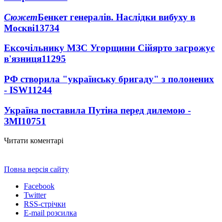
Сюжет
Бенкет генералів. Наслідки вибуху в
Москві
13734
Ексочільнику МЗС Угорщини Сійярто загрожує
в'язниця
11295
РФ створила "українську бригаду" з полонених
- ISW
11244
Україна поставила Путіна перед дилемою -
ЗМІ
10751
Читати коментарі
Повна версія сайту
Facebook
Twitter
RSS-стрічки
E-mail розсилка