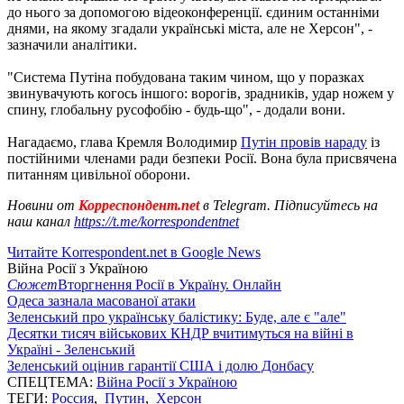
до нього за допомогою відеоконференції. єдиним останніми
днями, на якому згадали українські міста, але не Херсон", -
зазначили аналітики.
"Система Путіна побудована таким чином, що у поразках
звинувачують когось іншого: ворогів, зрадників, удар ножем у
спину, глобальну русофобію - будь-що", - додали вони.
Нагадаємо, глава Кремля Володимир
Путін провів нараду
із
постійними членами ради безпеки Росії. Вона була присвячена
питанням цивільної оборони.
Новини от
Корреспондент.net
в Telegram. Підписуйтесь на
наш канал
https://t.me/korrespondentnet
Читайте Korrespondent.net в Google News
Війна Росії з Україною
Сюжет
Вторгнення Росії в Україну. Онлайн
Одеса зазнала масованої атаки
Зеленський про українську балістику: Буде, але є "але"
Десятки тисяч військових КНДР вчитимуться на війні в
Україні - Зеленський
Зеленський оцінив гарантії США і долю Донбасу
СПЕЦТЕМА:
Війна Росії з Україною
ТЕГИ:
Россия
,
Путин
,
Херсон