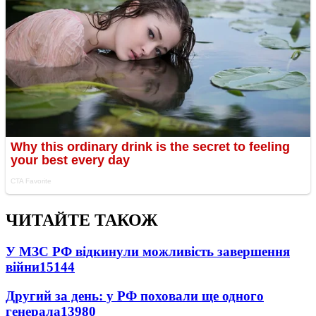
ЧИТАЙТЕ ТАКОЖ
У МЗС РФ відкинули можливість завершення
війни
15144
Другий за день: у РФ поховали ще одного
генерала
13980