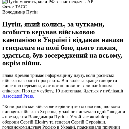
Фото: ТАСС
Володимир Путін
Путін, який колись, за чутками,
особисто керував військовою
кампанією в Україні і віддавав накази
генералам на полі бою, цього тижня,
здається, був зосереджений на всьому,
окрім війни.
Глава Кремля тримає інформаційну паузу, коли російські
війська на фронті програють. Він воліє за краще говорити
лише про перемоги, а от погані новини залишає іншим
спікерам. Про це у суботу, 19 листопада, йдеться у публікації
Associated Press.
"Коли російське військове керівництво оголосило, що воно
виводять війська з Херсона, у залі не вистачало однієї людини
- президента Володимира Путіна. У той час як міністр
оборони Сергій Шойгу та генерал Сергій Суровікін,
головнокомандувач Росією в Україні, пояснювали причини