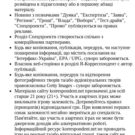
розміщена в підзаголовку або в першому абзаці
матеріалу.
Новини з позначками "Думка", "Експертиза", "Заява",
"Регіони", "Гроші", "Влада", "Вибори", "Тест-драйв",
"Спецпроекти", "Промо" публікуються на правах
реклами.
Розділ Спецпроекти створюється спільно з
комерційними партнерами.
Будь яке копіювання, публікація, передрук, чи наступне
поширення інформації, що містить посилання на
"Інтерфакс-Україна", EPA / UPG, суворо забороняється.
Власник веб-сторінки в розділі Я-Корреспондент є автор
публікації.
Будь-яке копіювання, передрук та відтворення
фотографічних творів та/або аудіовізуальних творів
правовласника Getty Images - суворо забороняється.
Матеріали сайту korrespondent.net призначені для осіб
старше 21 року (21+). Участь в азартних іграх може
викликати ігрову залежність. Дотримуйтесь правил
(принципів) відповідальної гри. При виявленні перших
ознак залежності негайно зверніться до спеціаліста.
Пам'ятайте, що участь в азартних іграх не може бути
джерелом доходів або альтернативою роботі.
Інформаційний ресурс korrespondent.net не проводить
ігри на реальні та/або віртуальні гроші, також сайт не