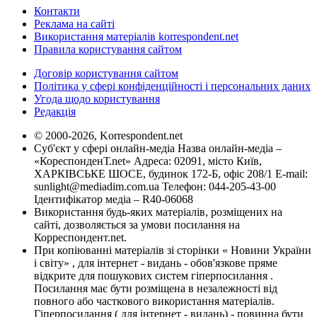
Контакти
Реклама на сайті
Використання матеріалів korrespondent.net
Правила користування сайтом
Договір користування сайтом
Політика у сфері конфіденційності і персональних даних
Угода щодо користування
Редакція
© 2000-2026, Korrespondent.net
Суб'єкт у сфері онлайн-медіа Назва онлайн-медіа –
«КореспонденТ.net» Адреса: 02091, місто Київ,
ХАРКІВСЬКЕ ШОСЕ, будинок 172-Б, офіс 208/1 E-mail:
sunlight@mediadim.com.ua
Телефон: 044-205-43-00
Ідентифікатор медіа – R40-06068
Використання будь-яких матеріалів, розміщених на
сайті, дозволяється за умови посилання на
Корреспондент.net.
При копіюванні матеріалів зі сторінки « Новини України
і світу» , для інтернет - видань - обов'язкове пряме
відкрите для пошукових систем гіперпосилання .
Посилання має бути розміщена в незалежності від
повного або часткового використання матеріалів.
Гіперпосилання ( для інтернет - видань) - повинна бути