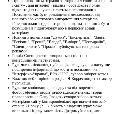
При копіюванні матеріалів зі сторінки « Новини України
і світу» , для інтернет - видань - обов'язкове пряме
відкрите для пошукових систем гіперпосилання .
Посилання має бути розміщена в незалежності від
повного або часткового використання матеріалів.
Гіперпосилання ( для інтернет - видань) - повинна бути
розміщена в підзаголовку або в першому абзаці
матеріалу.
Новини з позначками "Думка", "Експертиза", "Заява",
"Регіони", "Гроші", "Влада", "Вибори", "Тест-драйв",
"Спецпроекти", "Промо" публікуються на правах
реклами.
Розділ Спецпроекти створюється спільно з
комерційними партнерами.
Будь яке копіювання, публікація, передрук, чи наступне
поширення інформації, що містить посилання на
"Інтерфакс-Україна", EPA / UPG, суворо забороняється.
Власник веб-сторінки в розділі Я-Корреспондент є автор
публікації.
Будь-яке копіювання, передрук та відтворення
фотографічних творів та/або аудіовізуальних творів
правовласника Getty Images - суворо забороняється.
Матеріали сайту korrespondent.net призначені для осіб
старше 21 року (21+). Участь в азартних іграх може
викликати ігрову залежність. Дотримуйтесь правил