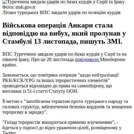
Фото: msb.gov.tr
Літаки турецьких ВПС завдали ударів по позиціях курдів
Військова операція Анкари стала
відповіддю на вибух, який пролунав у
Стамбулі 13 листопада, пишуть ЗМІ.
ВПС Туреччини завдали ударів по базах курдів у Сирії та на
півночі Іраку. Про це 20 листопада
повідомило
Міноборони
країни.
Зазначається, що повітряна операція "щодо нейтралізації
PKK/KCK/YPG та інших терористичних елементів"
проводиться відповідно до права на самооборону, що
випливає із 51-ї статті Статуту ООН.
Її метою є "запобігання терактам проти турецького народу та
силових структур, забезпечення безпеки кордонів та знищення
тероризму в зародку".
"Гнізда терористів знищуються прямими влученнями", -
йдеться у підписі до відео ураження цілей, розміщеному у
Twitter.