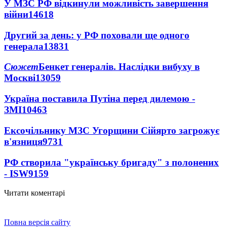
У МЗС РФ відкинули можливість завершення
війни
14618
Другий за день: у РФ поховали ще одного
генерала
13831
Сюжет
Бенкет генералів. Наслідки вибуху в
Москві
13059
Україна поставила Путіна перед дилемою -
ЗМІ
10463
Ексочільнику МЗС Угорщини Сійярто загрожує
в'язниця
9731
РФ створила "українську бригаду" з полонених
- ISW
9159
Читати коментарі
Повна версія сайту