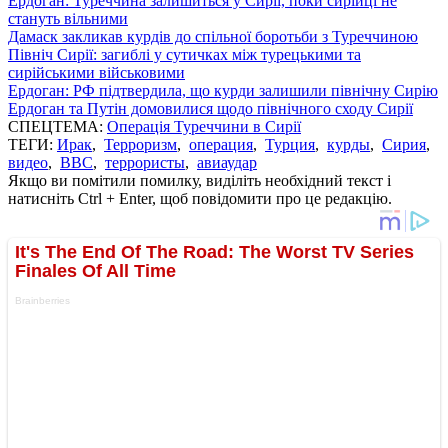
Ердоган: Туреччина залишиться у Сирії, поки сирійці не
стануть вільними
Дамаск закликав курдів до спільної боротьби з Туреччиною
Північ Сирії: загиблі у сутичках між турецькими та
сирійськими військовими
Ердоган: РФ підтвердила, що курди залишили північну Сирію
Ердоган та Путін домовилися щодо північного сходу Сирії
СПЕЦТЕМА:
Операція Туреччини в Сирії
ТЕГИ:
Ирак
,
Терроризм
,
операция
,
Турция
,
курды
,
Сирия
,
видео
,
ВВС
,
террористы
,
авиаудар
Якщо ви помітили помилку, виділіть необхідний текст і
натисніть Ctrl + Enter, щоб повідомити про це редакцію.