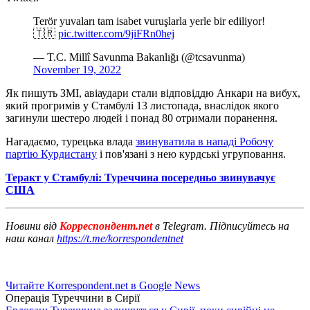
Terör yuvaları tam isabet vuruşlarla yerle bir ediliyor!
🇹🇷
pic.twitter.com/9jiFRn0hej
— T.C. Millî Savunma Bakanlığı (@tcsavunma)
November 19, 2022
Як пишуть ЗМІ, авіаудари стали відповіддю Анкари на вибух,
який прогримів у Стамбулі 13 листопада, внаслідок якого
загинули шестеро людей і понад 80 отримали поранення.
Нагадаємо, турецька влада
звинуватила в нападі Робочу
партію Курдистану
і пов'язані з нею курдські угруповання.
Теракт у Стамбулі: Туреччина
посередньо
звинувачує
США
Новини від
Корреспондент.net
в Telegram. Підписуйтесь на
наш канал
https://t.me/korrespondentnet
Читайте Korrespondent.net в Google News
Операція Туреччини в Сирії