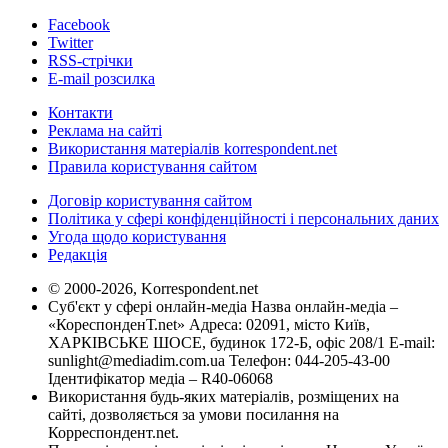
Facebook
Twitter
RSS-стрічки
E-mail розсилка
Контакти
Реклама на сайті
Використання матеріалів korrespondent.net
Правила користування сайтом
Договір користування сайтом
Політика у сфері конфіденційності і персональних даних
Угода щодо користування
Редакція
© 2000-2026, Korrespondent.net
Суб'єкт у сфері онлайн-медіа Назва онлайн-медіа –
«КореспонденТ.net» Адреса: 02091, місто Київ,
ХАРКІВСЬКЕ ШОСЕ, будинок 172-Б, офіс 208/1 E-mail:
sunlight@mediadim.com.ua
Телефон: 044-205-43-00
Ідентифікатор медіа – R40-06068
Використання будь-яких матеріалів, розміщених на
сайті, дозволяється за умови посилання на
Корреспондент.net.